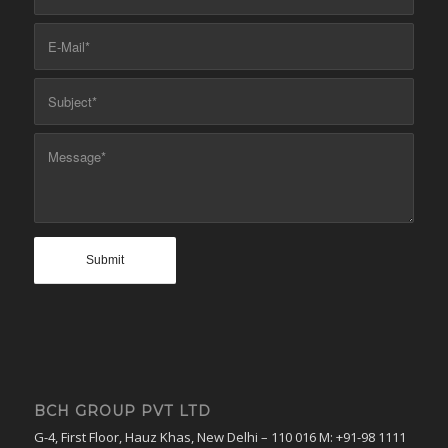
BCH GROUP PVT LTD
G-4, First Floor, Hauz Khas, New Delhi – 110 016 M: +91-98 1111