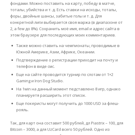
фондами. Можно поставить на карту, победу в матче,
тоталы, убийства и т. д. Есть ставки на исходы, тоталы,
форы, двойные шансы, забитые голы и т. д. Для
конкретной лиги выбирается своя маржа (в диапазоне от
2, a few до 8%). Сохранить моё имя, email и адрес сайта в
этом браузере для последующих моих комментариев.
Также можно ставить на чемпионаты, проводимые в
Южной Америке, Азии, Африке, Океании.
Подтверждение о регистрации приходит на почту и
телефон в виде смс.
Еще на сайте проводится турнир по слотам от 1×2
Gaming и Iron Dog Studio.
На 1win на данный момент педставлено 8 игр, однако
планируетя расширить этот список.
Еще покеристы могут получить до 1000 USD за флеш-
рояль.
Так, для карт она составит 500 рублей, дл Piastrix – 100, для
Bitcoin – 3000, а для UzCard всего 50 рублей. Одно из