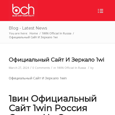
Blog - Latest News
You are here:
Home
/
1WIN Official In Russia
/
Официальный Сайт И Зеркало 1wi
Официальный Сайт И Зеркало 1wi
/
/
/
March 27, 2024
0 Comments
in
1WIN Official In Russia
by
Официальный Сайт И Зеркало 1win
1вин Официальный
Сайт 1win Россия