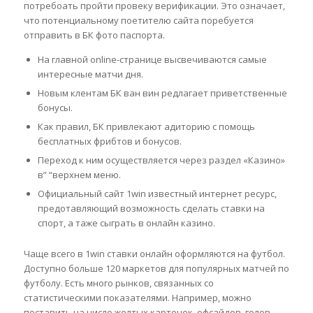
потребоать пройти провеку верификации. Это означает,
что потенциальному поетителю сайта поребуется
отправить в БК фото паспорта.
На главной online-странице высвечиваются самые
интересные матчи дня.
Новым клентам БК ван вин редлагает приветственные
бонусы.
Как правил, БК привлекают адиторию с помощь
бесплатных фрибтов и бонусов.
Переход к ним осуществляется через раздел «Казино»
в” “верхнем меню.
Официальный сайт 1win известный интернет ресурс,
предотавляющий возможность сделать ставки на
спорт, а таже сыграть в онлайн казино.
Чаще всего в 1win ставки онлайн оформляются на футбол.
Доступно больше 120 маркетов для популярных матчей по
футболу. Есть много рынков, связанных со
статистическими показателями. Например, можно
поставить на число желтых карточек, офсайдов, голов.