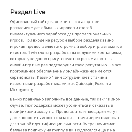
Раздел Live
Официальный сайт just one вин – это азартное
развлечеие для обычных игроков и способ
инеллектуального заработка для профессиональных
игрков. При входе на ресурс и выборе раздела казино
игрокам предоставляется огромный выбор игр, автоматов
и слотов. 1 win слоты разработаны ведущими компаниями,
которые уже давно присутствуют на рынке азартных
онлайн-игр и не раз подтвердили свою репутацию. На все
программное обеспечение у онлайн-казино имеются
сертификаты. Казино 1 вин сотрудничает с такими
известными разработчиками, как Quickspin, Foxium и
Microgaming.
Важно правильно заполнить все данные, так как” “в ином
случае, техподдержка может усомниться и отказать в
верификации аккаунта. Представители площадки могут
даже попросить игрока связаться с ними через видеочат
для точной идентификации личности. Вчера начислили
баллы за подписку на группу в вк. Подписался еще и на