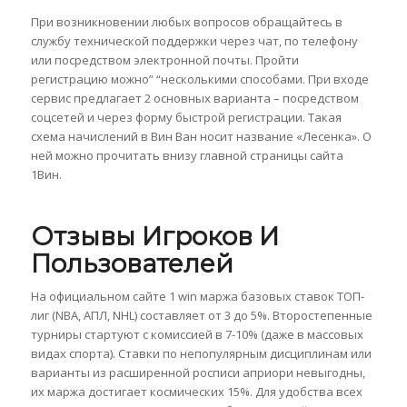
При возникновении любых вопросов обращайтесь в
службу технической поддержки через чат, по телефону
или посредством электронной почты. Пройти
регистрацию можно” “несколькими способами. При входе
сервис предлагает 2 основных варианта – посредством
соцсетей и через форму быстрой регистрации. Такая
схема начислений в Вин Ван носит название «Лесенка». О
ней можно прочитать внизу главной страницы сайта
1Вин.
Отзывы Игроков И
Пользователей
На официальном сайте 1 win маржа базовых ставок ТОП-
лиг (NBA, АПЛ, NHL) составляет от 3 до 5%. Второстепенные
турниры стартуют с комиссией в 7-10% (даже в массовых
видах спорта). Ставки по непопулярным дисциплинам или
варианты из расширенной росписи априори невыгодны,
их маржа достигает космических 15%. Для удобства всех