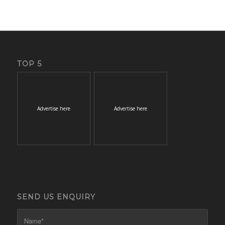
TOP 5
Advertise here
Advertise here
SEND US ENQUIRY