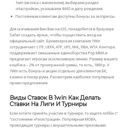
1win (иконка с манекеном), выбираем раздел
«‎Настройки», указываем ФИО и дату рождения.
Постоянным клиентам доступны бонусы за экспрессы.
Для скачивания Вин Ван на iOS, понадобится в браузере
Safari создать ярлык, чтобы осуществить вход на
официальный сайт. Букмекерская компания 1Win
сотрудничает с ITF, UEFA, ATP, UFS, NHL, FIBA, WTA. Контора
поддерживает смешанные единоборства Pop MMA и
предлагает игрокам эксклюзивную линию. Размер вашего
кэшбэка – 2% от проигранной суммы, то есть, 1800 р. У
1Win есть бонусы и акции отдельно для клиентов БК,
казино и покер-рума. Рассмотрим наиболее популярные
промо-предложения.
Виды Ставок В 1win Как Делать
Ставки На Лиги И Турниры
Если хотите принять участие в турнире, то ищите лобби с”
“состоянием «Регистрация». Популярная MOBA,
проводящая турниры с внушительными призовыми