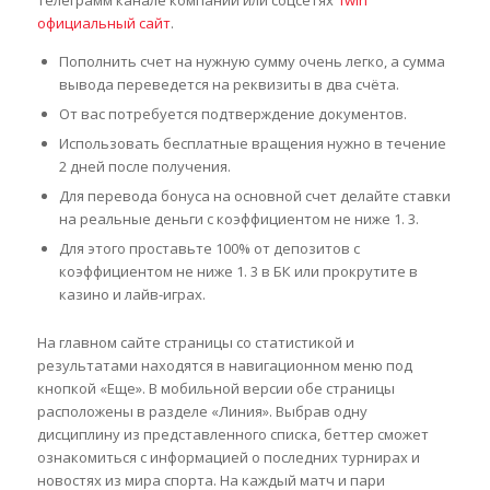
Телеграмм канале компании или соцсетях
1win
официальный сайт
.
Пополнить счет на нужную сумму очень легко, а сумма
вывода переведется на реквизиты в два счёта.
От вас потребуется подтверждение документов.
Использовать бесплатные вращения нужно в течение
2 дней после получения.
Для перевода бонуса на основной счет делайте ставки
на реальные деньги с коэффициентом не ниже 1. 3.
Для этого проставьте 100% от депозитов с
коэффициентом не ниже 1. 3 в БК или прокрутите в
казино и лайв-играх.
На главном сайте страницы со статистикой и
результатами находятся в навигационном меню под
кнопкой «Еще». В мобильной версии обе страницы
расположены в разделе «Линия». Выбрав одну
дисциплину из представленного списка, беттер сможет
ознакомиться с информацией о последних турнирах и
новостях из мира спорта. На каждый матч и пари