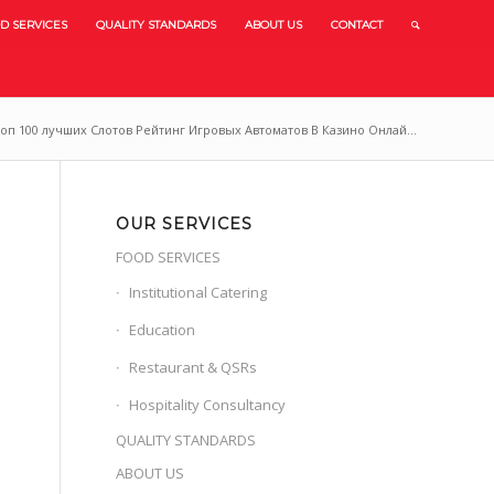
D SERVICES
QUALITY STANDARDS
ABOUT US
CONTACT
оп 100 лучших Слотов Рейтинг Игровых Автоматов В Казино Онлай...
OUR SERVICES
FOOD SERVICES
Institutional Catering
Education
Restaurant & QSRs
Hospitality Consultancy
QUALITY STANDARDS
ABOUT US