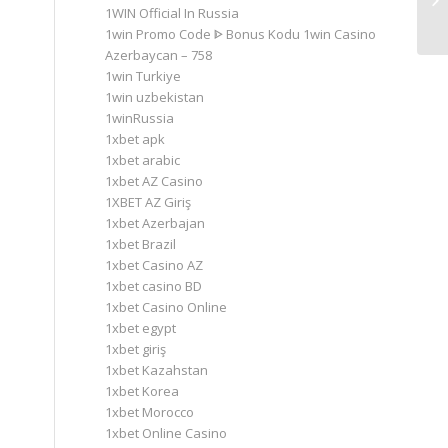
1WIN Official In Russia
Çe
1win Promo Code ᐈ Bonus Kodu 1win Casino
Azerbaycan – 758
1win Turkiye
1win uzbekistan
1winRussia
1xbet apk
1xbet arabic
1xbet AZ Casino
1XBET AZ Giriş
1xbet Azerbajan
1xbet Brazil
1xbet Casino AZ
1xbet casino BD
1xbet Casino Online
1xbet egypt
1xbet giriş
1xbet Kazahstan
1xbet Korea
1xbet Morocco
1xbet Online Casino