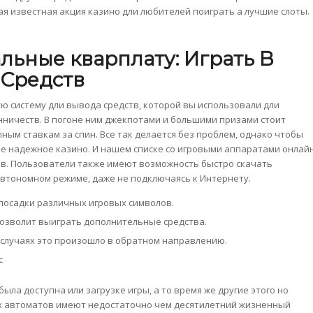
я известная акция казино дли любителей поиграть а лучшие слоты.
льные кварплату: Играть В
 Средств
ю систему дли вывода средств, которой вы использовали дли
ничеств. В погоне ним джекпотами и большими призами стоит
ным ставкам за спин. Все так делается без проблем, однако чтобы
е надежное казино. И нашем списке со игровыми аппаратами онлай
ов. Пользователи также имеют возможность быстро скачать
автономном режиме, даже не подключаясь к Интернету.
 посадки различных игровых символов.
 позволит выиграть дополнительные средства.
 случаях это произошло в обратном направлению.
с
ла доступна или загрузке игры, а то время же другие этого но
х автоматов имеют недостаточно чем десятилетний жизненный