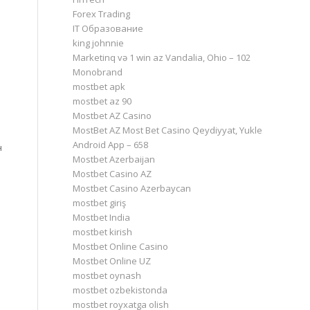
Forex Trading
IT Образование
king johnnie
Marketinq və 1 win az Vandalia, Ohio – 102
Monobrand
mostbet apk
mostbet az 90
Mostbet AZ Casino
MostBet AZ Most Bet Casino Qeydiyyat, Yukle
Android App – 658
н
Mostbet Azerbaijan
Mostbet Casino AZ
Mostbet Casino Azerbaycan
mostbet giriş
Mostbet India
mostbet kirish
Mostbet Online Casino
Mostbet Online UZ
mostbet oynash
mostbet ozbekistonda
mostbet royxatga olish