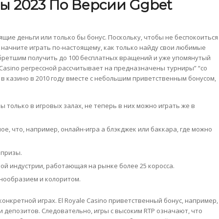
ы 2023 По Версии Ggbet
щие деньги или только бы бонус. Поскольку, чтобы не беспокоиться
 начните играть по-настоящему, как только найду свои любимые
бретшим получить до 100 бесплатных вращений и уже упомянутый
e Casino регрессной рассчитывает на предназначены турниры” “со
в казино в 2010 году вместе с небольшим приветственным бонусом,
 только в игровых залах, не теперь в них можно играть же в
мое, что, например, онлайн-игра а блэкджек или баккара, где можно
 призы.
вой индустрии, работающая на рынке более 25 коросса.
нообразием и колоритом.
конкретной играх. El Royale Casino приветственный бонус, например,
и депозитов. Следовательно, игры с высоким RTP означают, что