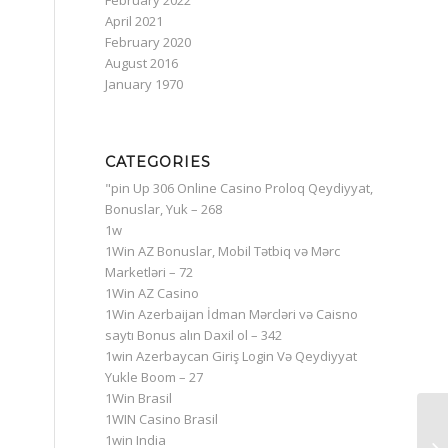
February 2022
April 2021
February 2020
August 2016
January 1970
CATEGORIES
"pin Up 306 Online Casino Proloq Qeydiyyat,
Bonuslar, Yuk – 268
1w
1Win AZ Bonuslar, Mobil Tətbiq və Mərc
Marketləri – 72
1Win AZ Casino
1Win Azerbaijan İdman Mərcləri və Caisno
saytı Bonus alın Daxil ol – 342
1win Azerbaycan Giriş Login Və Qeydiyyat
Yukle Boom – 27
1Win Brasil
1WIN Casino Brasil
Ca
1win India
Si