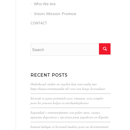
Who We Are
Vision. Mission. Promise
CONTACT
RECENT POSTS
Onderhoud vinden en regelen kan eenvoudig met
https://autocentrumraalte.nl/ voor een lange levensduur
Sécurité et gains potentiels avec winaura, avis complet
pour les joueurs belges et néerlandophones
Seguridad y entretenimiento con poker stars, casino,
apuestas deportivas y opciones para jugadores en España
Lattrait ludique et léventail madnix pour un divertissement