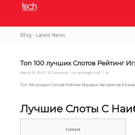
Blog - Latest News
Топ 100 лучших Слотов Рейтинг И
/
/
/
March 26, 2024
0 Comments
in
Uncategorized
by
Топ 100 лучших Слотов Рейтинг Игровых Автоматов В Каз
Лучшие Слоты С На
Content