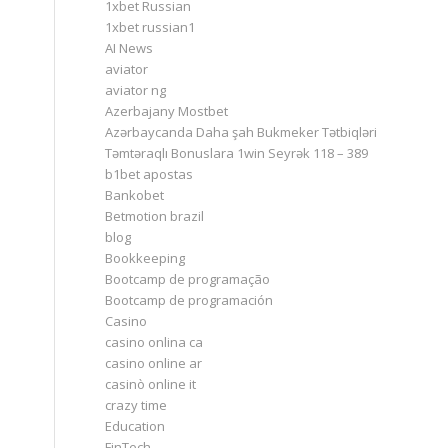
1xbet Russian
1xbet russian1
AI News
aviator
aviator ng
Azerbajany Mostbet
Azərbaycanda Daha şah Bukmeker Tətbiqləri
Təmtəraqlı Bonuslara 1win Seyrək 118 – 389
b1bet apostas
Bankobet
Betmotion brazil
blog
Bookkeeping
Bootcamp de programação
Bootcamp de programación
Casino
casino onlina ca
casino online ar
casinò online it
crazy time
Education
FinTech