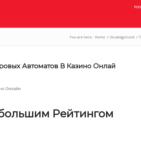
FOO
You are here:
Home
/
Uncategorized
/
Т
гровых Автоматов В Казино Онлай
ино Онлайн
ибольшим Рейтингом