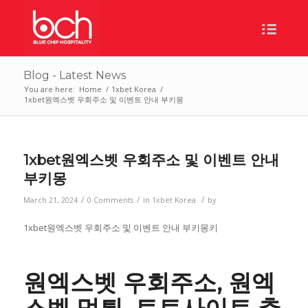
Blog - Latest News
You are here:
Home
/
1xbet Korea
/
1xbet원엑스벳 우회주소 및 이벤트 안내 부키몽
1xbet원엑스벳 우회주소 및 이벤트 안내
부키몽
/
/
/
March 21, 2024
0 Comments
in
1xbet Korea
by
1xbet원엑스벳 우회주소 및 이벤트 안내 부키몽키
원엑스벳 우회주소, 원엑