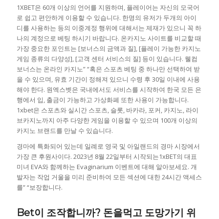
1XBET은 60개 이상의 언어를 지원하며, 플레이어는 자신의 모국어
로 쉽고 편안하게 이용할 수 있습니다. 한명의 유저가 두개의 아이
디를 사용하는 등의 이중계정 행위에 대해서는 제재가 있으니 꼭 하
나의 계정으로 베팅 하시기 바랍니다. 온카지노 사이트를 비교할 때
가장 중요한 포인트는 [보너스의 금액과 질], [플레이 가능한 카지노
게임 종류의 다양성], [고객 센터 서비스의 질] 등이 있습니다. 웰컴
보너스는 온라인 카지노” “혹은 스포츠 베팅 중 하나만 선택하여 받
을 수 있으며, 유효 기간이 정해져 있으니 수령 후 30일 이내에 사용
해야 한다. 원엑스벳은 국내에서도 서비스를 시작하여 한국 모든 은
행에서 입, 출금이 가능하고 가상화폐 또한 사용이 가능합니다.
1xbet은 스포츠와 실시간 스포츠, 슬롯, 바카라, 포커, 카지노, 라이
브카지노까지 아주 다양한 게임을 이용할 수 있으며 100개 이상의
카지노 브랜드를 만날 수 있습니다.
경마에 특화되어 있는데 일례로 영국 및 아일랜드의 경마 시장에서
가장 큰 후원사이다. 2023년 8월 22일부터 시작되는1xBET의 대표
미녀 EVA와 함께하는 Evaginarium 이벤트에 대해 알아보세요. 개
발자는 작업 거울을 미리 준비하여 모든 섹션에 대한 24시간 액세스
를” “보장합니다.
Bet이 조작합니까? 돈을먹고 도망가기 위