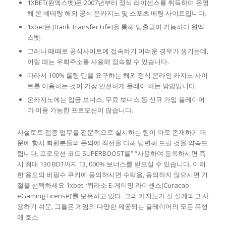
1XBET(원엑스벳)은 2007년부터 정식 라이센스를 취득하여 운영
해 온 베테랑 해외 공식 온카지노 및 스포츠 베팅 사이트입니다.
1xbet은 [Bank Transfer Life]을 통해 입출금이 가능하다 원엑
스벳.
그러나 때때로 공식사이트에 접속하기 어려운 경우가 생기는데,
이럴 때는 우회주소를 사용해 접속할 수 있습니다.
따라서 100% 롤링 만을 요구하는 해외 정식 온라인 카지노 사이
트를 이용하는 것이 가장 안전하게 플레이 하는 방법입니다.
온카지노에는 입금 보너스, 무료 보너스 등 신규 가입 플레이어
가 이용 가능한 프로모션이 많습니다.
사설토토 검증 업무를 전문적으로 실시하는 팀이 따로 존재하기 때
문에 항시 회원분들의 문의에 최선을 다해 답변해 드릴 것을 약속드
립니다. 프로모션 코드 SUPERBOOST를” “사용하여 등록하시면 즉
시 최대 130 BDT까지 13, 000% 보너스를 받으실 수 있습니다. 이러
한 용도의 비필수 쿠키에 동의하시면 수락을, 동의하지 않으시면 거
절을 선택하세요 1xbet. ‘퀴라소 E-게이밍 라이센스(Curacao
eGaming License)’를 보유하고 있다. 그의 카지노가 잘 설계되고 사
용하기 쉬운, 그들은 게임의 다양한 제공되는 플레이어의 모든 유형
에 호소.