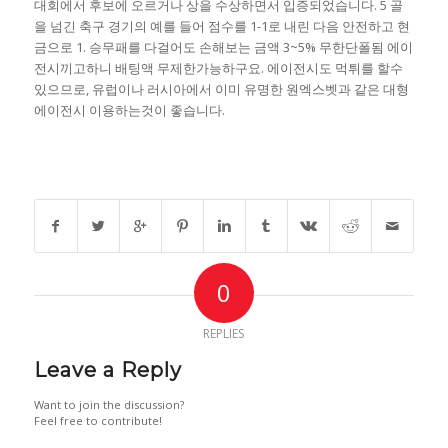
대회에서 후보에 오르거나 상을 수상하면서 입증되었습니다. 5 골
을 넘긴 축구 경기의 예를 들어 점수를 1-1로 내린 다음 안전하고 현
금으로 1. 승무패를 다걸어도 손해보는 금액 3~5% 무한단폴됨 에이
전시끼고하니 배팅액 무제한가능하구요. 에이전시도 먹튀를 할수
있으므로, 유럽이나 러시아에서 이미 유명한 원엑스벳과 같은 대형
에이전시 이용하는것이 좋습니다.
Share this entry
0
REPLIES
Leave a Reply
Want to join the discussion?
Feel free to contribute!