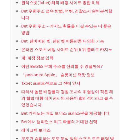
원엑스벳(1xbet) 해외 배팅 사이트 종합 리뷰
Bet 우회주소 접속 방법, 먹튀, 경찰조사 완벽분석합
니다
Bet 우회 주소 – 카지노 확률을 이길 수있는 더 좋은
방법!
Bet, 텐바이텐 벳, 텐텐벳 이름만큼 다양한 기능
온라인 스포츠 베팅 사이트 순위 6 위 롤레토 카지노
계: 계정 정보 입력
어떤 Bet365 우회 주소를 신뢰할 수 있을까요?
「poisoned Apple」 슬롯머신 잭팟 정보
1xbet 프로모션코드 그 전에 앞서
따라서 높은 배당률과 경찰 조사의 위험성이 적은 해
외 합법 대형 에이전시의 사용이 합리적이라고 볼 수
있겠습니다
Bet 카지노는 매일 보너스 프리스핀을 제공합니다
Bet에서 챔피언스 리그 확률의 거대한 선택
레이크백 보너스
무조건 승리하는 토토 분석 방법 스포츠 토토 배팅 방