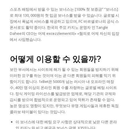
스포츠 배팅에서 받을 수 있는 보너스는 [100% 첫 보증금” “보너스]
로 최대 130, 000원의 첫 입금 보너스를 받을 수 있습니다. 글로벌 시
장에서 폭넓게 서비스를 제공하고 있으며, FC 바르셀로나의 공식 스
폰서로도 활약 중이다. 한국의 주요 카지노 운영자 인 Tangle
Dahee의 CEO는 어제 excezzlement의» «혐의로 어제 자신의 입장
에서 사임했습니다.
어떻게 이용할 수 있을까?
보안 부서에서는 사이트에 해가 될 수 있는 회원들을 방지하기 위해
이러한 요구를 하는 것이며 이는 곧 다른 회원들의 피해를 막기 위
함이기도 합니다. 1xBet은 5000개 넘는 러시아 내 오프라인 매장
수, 40만 명 이상의 온라인 회원 수를 자랑하는 글로벌 베팅 사이트
다. 정식 게이밍 라이선스를 발급받은 업체로, 해당 기관의 규제와
감시를 받으며 합법적으로 운영되고 있어 먹튀가 존재할 수 없다.
높은 명성도 영향이 있지만, 무엇보다 유명 게임사들과 제휴한 독점
콜라보 테이블이 있다는 것입니다.
이 보너스에 대한 베팅 요구 사항은 상대적으로 낮은 다른 온라
인 카지노와 비교 예금과 보너스 금액, X35입니다.