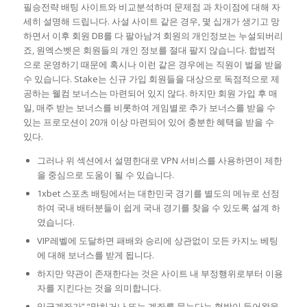
필승전략 배팅 사이트와 비교분석하며 문제점 과 차이점에 대해 자
세히 설명해 드립니다. 사설 사이트 같은 경우, 몇 십개가 생기고 망
하면서 이후 회원 DB를 다 팔아남겨 회원의 개인정보는 누설되버리
죠, 원엑스벳은 회원들의 개인 정보를 절대 팔지 않습니다. 합법적
으로 운영하기 때문에 혹시나 이런 같은 경우에는 직원이 벌을 받을
수 있습니다. Stake는 신규 가입 회원들을 대상으로 독점적으로 제
공하는 웰컴 보너스는 마련되어 있지 않다. 하지만 회원 가입 후 매
일, 매주 받는 보너스를 비롯하여 게임별로 추가 보너스를 받을 수
있는 프로모션이 20개 이상 마련되어 있어 충분한 혜택을 받을 수
있다.
그러나 위 섹션에서 설명한대로 VPN 서비스를 사용하면이 제한
을 중심으로 도움이 될 수 있습니다.
1xbet 스포츠 배팅에서는 대한민국 경기를 별도의 메뉴로 선정
하여 국내 배터분들이 쉽게 국내 경기를 찾을 수 있도록 설계 하
였습니다.
VIP레벨에 도달하면 패배와 승리에 상관없이 모든 카지노 베팅
에 대해 보너스를 받게 됩니다.
하지만 약관이 존재한다는 것은 사이트 내 부정행위로부터 이용
자를 지킨다는 것을 의미합니다.
입금계좌가” “막히거나 또는 계좌를 묶는다는 협박이 들어왔을