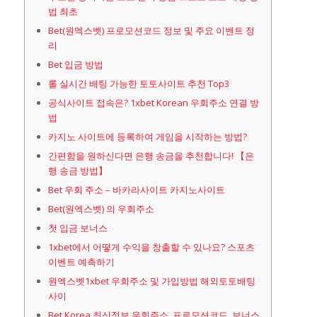
법 최초
Bet(원엑스벳) 프로모션코드 정보 및 주요 이벤트 정
리
Bet 입금 방법
롤 실시간 배팅 가능한 토토사이트 추천 Top3
공식사이트 접속은? 1xbet Korean 우회주소 연결 방
법
카지노 사이트에 등록하여 게임을 시작하는 방법?
간편함을 원하신다면 은행 송금을 추천합니다! 【은
행 송금 방법】
Bet 우회 주소 – 바카라사이트 카지노사이트
Bet(원엑스벳) 의 우회주소
첫 입금 보너스
1xbet에서 어떻게 수익을 창출할 수 있나요? 스포츠
이벤트 예측하기
원엑스벳1xbet 우회주소 및 가입방법 해외토토배팅
사이
Bet Korea 최신정보 우회주소, 프로모션코드, 보너스