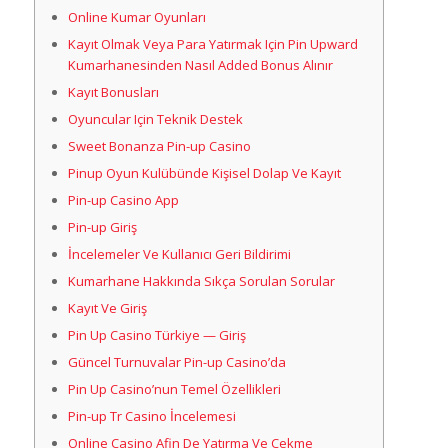
Online Kumar Oyunları
Kayıt Olmak Veya Para Yatırmak Için Pin Upward
Kumarhanesinden Nasıl Added Bonus Alınır
Kayıt Bonusları
Oyuncular Için Teknik Destek
Sweet Bonanza Pin-up Casino
Pinup Oyun Kulübünde Kişisel Dolap Ve Kayıt
Pin-up Casino App
Pin-up Giriş
İncelemeler Ve Kullanıcı Geri Bildirimi
Kumarhane Hakkında Sıkça Sorulan Sorular
Kayıt Ve Giriş
Pin Up Casino Türkiye — Giriş
Güncel Turnuvalar Pin-up Casino’da
Pin Up Casino’nun Temel Özellikleri
Pin-up Tr Casino İncelemesi
Online Casino Afin De Yatırma Ve Çekme