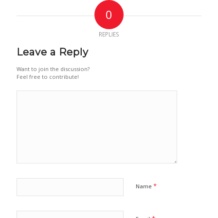
0
REPLIES
Leave a Reply
Want to join the discussion?
Feel free to contribute!
*
Name