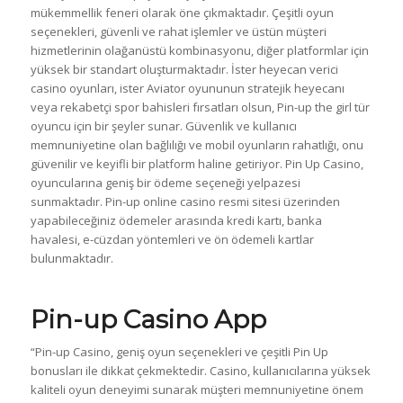
mükemmellik feneri olarak öne çıkmaktadır. Çeşitli oyun
seçenekleri, güvenli ve rahat işlemler ve üstün müşteri
hizmetlerinin olağanüstü kombinasyonu, diğer platformlar için
yüksek bir standart oluşturmaktadır. İster heyecan verici
casino oyunları, ister Aviator oyununun stratejik heyecanı
veya rekabetçi spor bahisleri fırsatları olsun, Pin-up the girl tür
oyuncu için bir şeyler sunar. Güvenlik ve kullanıcı
memnuniyetine olan bağlılığı ve mobil oyunların rahatlığı, onu
güvenilir ve keyifli bir platform haline getiriyor. Pin Up Casino,
oyuncularına geniş bir ödeme seçeneği yelpazesi
sunmaktadır. Pin-up online casino resmi sitesi üzerinden
yapabileceğiniz ödemeler arasında kredi kartı, banka
havalesi, e-cüzdan yöntemleri ve ön ödemeli kartlar
bulunmaktadır.
Pin-up Casino App
“Pin-up Casino, geniş oyun seçenekleri ve çeşitli Pin Up
bonusları ile dikkat çekmektedir. Casino, kullanıcılarına yüksek
kaliteli oyun deneyimi sunarak müşteri memnuniyetine önem