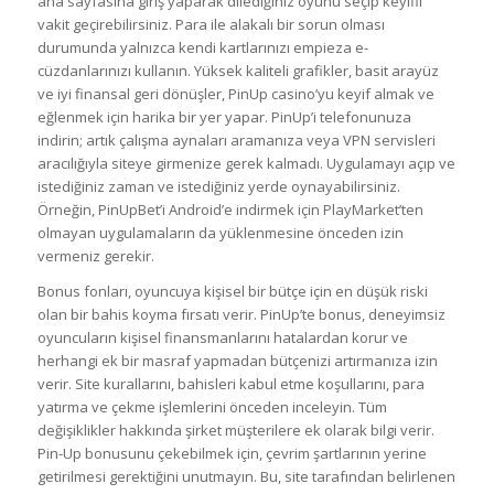
ana sayfasına giriş yaparak dilediğiniz oyunu seçip keyifli
vakit geçirebilirsiniz. Para ile alakalı bir sorun olması
durumunda yalnızca kendi kartlarınızı empieza e-
cüzdanlarınızı kullanın. Yüksek kaliteli grafikler, basit arayüz
ve iyi finansal geri dönüşler, PinUp casino’yu keyif almak ve
eğlenmek için harika bir yer yapar. PinUp’i telefonunuza
indirin; artık çalışma aynaları aramanıza veya VPN servisleri
aracılığıyla siteye girmenize gerek kalmadı. Uygulamayı açıp ve
istediğiniz zaman ve istediğiniz yerde oynayabilirsiniz.
Örneğin, PinUpBet’i Android’e indirmek için PlayMarket’ten
olmayan uygulamaların da yüklenmesine önceden izin
vermeniz gerekir.
Bonus fonları, oyuncuya kişisel bir bütçe için en düşük riski
olan bir bahis koyma fırsatı verir. PinUp’te bonus, deneyimsiz
oyuncuların kişisel finansmanlarını hatalardan korur ve
herhangi ek bir masraf yapmadan bütçenizi artırmanıza izin
verir. Site kurallarını, bahisleri kabul etme koşullarını, para
yatırma ve çekme işlemlerini önceden inceleyin. Tüm
değişiklikler hakkında şirket müşterilere ek olarak bilgi verir.
Pin-Up bonusunu çekebilmek için, çevrim şartlarının yerine
getirilmesi gerektiğini unutmayın. Bu, site tarafından belirlenen