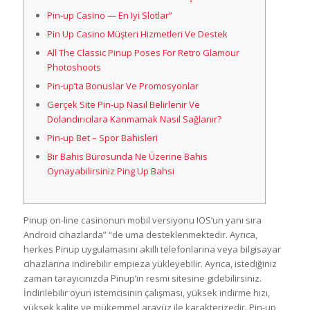
Pin-up Casino — En Iyi Slotlar”
Pin Up Casino Müşteri Hizmetleri Ve Destek
All The Classic Pinup Poses For Retro Glamour
Photoshoots
Pin-up’ta Bonuslar Ve Promosyonlar
Gerçek Site Pin-up Nasıl Belirlenir Ve
Dolandırıcılara Kanmamak Nasıl Sağlanır?
Pin-up Bet – Spor Bahisleri
Bir Bahis Bürosunda Ne Üzerine Bahis
Oynayabilirsiniz Ping Up Bahsi
Pinup on-line casinonun mobil versiyonu IOS’un yanı sıra
Android cihazlarda” “de uma desteklenmektedir. Ayrıca,
herkes Pinup uygulamasını akıllı telefonlarına veya bilgisayar
cihazlarına indirebilir empieza yükleyebilir. Ayrıca, istediğiniz
zaman tarayıcınızda Pinup’ın resmi sitesine gidebilirsiniz.
İndirilebilir oyun istemcisinin çalışması, yüksek indirme hızı,
yüksek kalite ve mükemmel arayüz ile karakterizedir. Pin-up