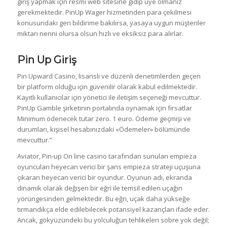
giriş yapmak için resmi web sitesine gidip üye olmanız
gerekmektedir. PinUp Wager hizmetinden para çekilmesi
konusundaki geri bildirime bakılırsa, yasaya uygun müşteriler
miktarı nenni olursa olsun hızlı ve eksiksiz para alırlar.
Pin Up Giriş
Pin Upward Casino, lisanslı ve düzenli denetimlerden geçen
bir platform olduğu için güvenilir olarak kabul edilmektedir.
Kayıtlı kullanıcılar için yönetici ile iletişim seçeneği mevcuttur.
PinUp Gamble şirketinin portalında oynamak için fırsatlar
Minimum ödenecek tutar zero. 1 euro. Ödeme geçmişi ve
durumları, kişisel hesabınızdaki «Ödemeler» bölümünde
mevcuttur.”
Aviator, Pin-up On line casino tarafından sunulan empieza
oyuncuları heyecan verici bir şans empieza strateji uçuşuna
çıkaran heyecan verici bir oyundur. Oyunun adı, ekranda
dinamik olarak değişen bir eğri ile temsil edilen uçağın
yörüngesinden gelmektedir. Bu eğri, uçak daha yükseğe
tırmandıkça elde edilebilecek potansiyel kazançları ifade eder.
Ancak, gökyüzündeki bu yolculuğun tehlikeleri sobre yok değil;