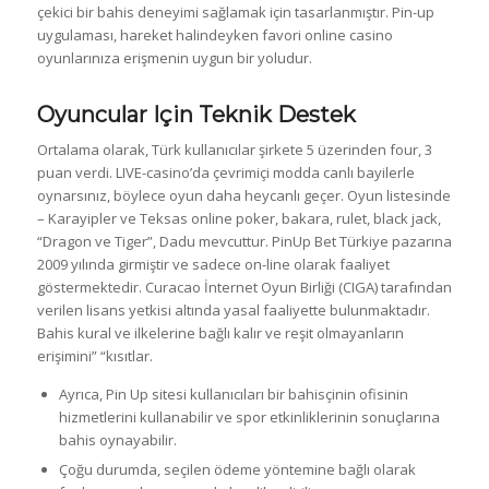
çekici bir bahis deneyimi sağlamak için tasarlanmıştır. Pin-up
uygulaması, hareket halindeyken favori online casino
oyunlarınıza erişmenin uygun bir yoludur.
Oyuncular Için Teknik Destek
Ortalama olarak, Türk kullanıcılar şirkete 5 üzerinden four, 3
puan verdi. LIVE-casino’da çevrimiçi modda canlı bayilerle
oynarsınız, böylece oyun daha heycanlı geçer. Oyun listesinde
– Karayipler ve Teksas online poker, bakara, rulet, black jack,
“Dragon ve Tiger”, Dadu mevcuttur. PinUp Bet Türkiye pazarına
2009 yılında girmiştir ve sadece on-line olarak faaliyet
göstermektedir. Curacao İnternet Oyun Birliği (CIGA) tarafından
verilen lisans yetkisi altında yasal faaliyette bulunmaktadır.
Bahis kural ve ilkelerine bağlı kalır ve reşit olmayanların
erişimini” “kısıtlar.
Ayrıca, Pin Up sitesi kullanıcıları bir bahisçinin ofisinin
hizmetlerini kullanabilir ve spor etkinliklerinin sonuçlarına
bahis oynayabilir.
Çoğu durumda, seçilen ödeme yöntemine bağlı olarak