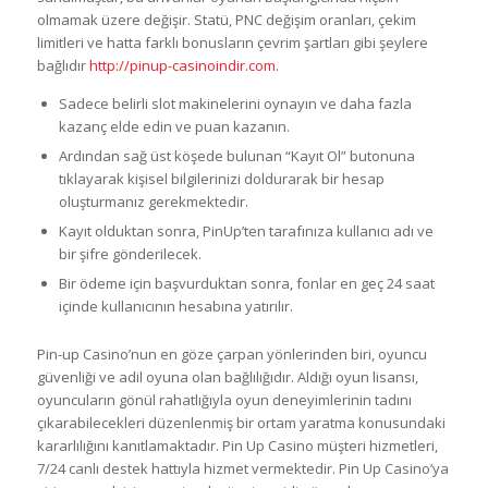
olmamak üzere değişir. Statü, PNC değişim oranları, çekim
limitleri ve hatta farklı bonusların çevrim şartları gibi şeylere
bağlıdır
http://pinup-casinoindir.com
.
Sadece belirli slot makinelerini oynayın ve daha fazla
kazanç elde edin ve puan kazanın.
Ardından sağ üst köşede bulunan “Kayıt Ol” butonuna
tıklayarak kişisel bilgilerinizi doldurarak bir hesap
oluşturmanız gerekmektedir.
Kayıt olduktan sonra, PinUp’ten tarafınıza kullanıcı adı ve
bir şifre gönderilecek.
Bir ödeme için başvurduktan sonra, fonlar en geç 24 saat
içinde kullanıcının hesabına yatırılır.
Pin-up Casino’nun en göze çarpan yönlerinden biri, oyuncu
güvenliği ve adil oyuna olan bağlılığıdır. Aldığı oyun lisansı,
oyuncuların gönül rahatlığıyla oyun deneyimlerinin tadını
çıkarabilecekleri düzenlenmiş bir ortam yaratma konusundaki
kararlılığını kanıtlamaktadır. Pin Up Casino müşteri hizmetleri,
7/24 canlı destek hattıyla hizmet vermektedir. Pin Up Casino’ya