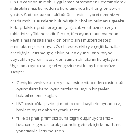
Pin Up casinonun mobil uygulamasını tamamen ücretsiz olarak
indirebilirsiniz, bu nedenle kurulumunda herhangi bir sorun
yoktur. Sadece kumar kulübünün sitesini ziyaret etmeniz ve
orada mobil sürümlerin bulunduğu bir bölüm bulmanız gerekir.
Birkaç dakika içinde program çalışacak ve cihazınıza veya
tabletinize yüklenecektir. Pin-up, tüm oyuncuların oyundan
keyif almasını sağlamak için birinci sınıf müşteri desteği
sunmaktan gurur duyar. Özel destek ekibiyle çeşitli kanallar
aracılığıyla iletişime geçilebilir, bu da oyuncuların ihtiyaç
duydukları yardımı istedikleri zaman almalarını kolaylaştırır.
Uygulama ayrıca sezgisel ve gezinmesi kolay bir arayüze
sahiptir.
Geniş bir zevk ve tercih yelpazesine hitap eden casino, tüm
oyuncuların kendi oyun tarzlarına uygun bir şeyler
bulabilmelerini sağlar.
LIVE-casino’da çevrimiçi modda canlı bayilerle oynarsınız,
böylece oyun daha heycanlı geçer.
“Hile bağımlılığının” sizi bunalttığını düşünüyorsanız –
hesabınızı geçici olarak groundling etmek için kumarhane
yönetimiyle iletişime geçin.