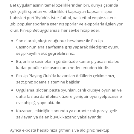
Bet uygulamasının temel özelliklerinden biri, dünya çapında
çok çeşitli sporları ve etkinlikleri kapsayan kapsamlı spor
bahisleri portföyüdür. İster futbol, basketbol empieza tenis
gibi popüler sporlarla ister niş sporlar ve e-sporlarla ilgileniyor
olun, Pin-up Bet uygulaması her zevke hitap eder.
Son olarak, oluşturduğunuz hesabınız ile Pin Up
Casino’nun ana sayfasına giriş yaparak dilediğiniz oyunu
seçip keyifli vakit geçirebilirsiniz.
Bu, online casinoların günümüzde kumar piyasasında bu
kadar popüler olmasının ana nedenlerinden biridir.
Pin Up Playing Club’da kazanılan ödüllerin çekilme hızı,
seçtiğiniz ödeme sistemine bağlıdır.
Uygulama, slotlar, pasta oyunları, canlı krupiye oyunları ve
daha fazlası dahil olmak üzere geniş bir oyun yelpazesine
ev sahipliği yapmaktadır.
Kazanan, etkinliğin sonunda ya durante çok parayı gelir
sa?layan ya da en büyük kazancı yakalayandır.
Ayrıca e-posta hesabınıza gitmeniz ve aldığınız mektup