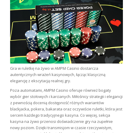
Gra w ruletkę na żywo w AMPM Casino dostarcza
autentycznych wrażeń kasynowych, łącząc klasyczną
elegancję z ekscytacją realnej gry.
Poza automatami, AMPM Casino oferuje również bogaty
wybór gier stołowych i karcianych. Miłośnicy strategii i elegancji
z pewnością docenią dostępność różnych wariantów
blackjacka, pokera, bakarata oraz oczywiście ruletki, która jest
sercem każdego tradycyjnego kasyna. Co więcej, sekcja
kasyna na żywo przenosi doświadczenie gry na zupełnie
nowy poziom. Dzięki transmisjom w czasie rzeczywistym,