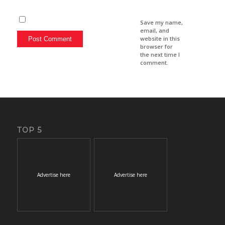
Save my name,
email, and
website in this
browser for
the next time I
comment.
TOP 5
Advertise here
Advertise here