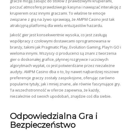
gracze mogą zasiąść do stołów z prawdziwymi krupierami,
poczuć atmosferę prawdziwego kasyna i nawiązać interakcję z
krupierem oraz innymi graczami. To właśnie te emocje
związane z grą na żywo sprawiają, że AMPM Casino jest tak
atrakcyjną platformą dla wielu entuzjastów hazardu.
Jakość gier jest konsekwentnie wysoka, co jest zasługą
współpracy z czołowymi dostawcami oprogramowania w
branży, takimi jak Pragmatic Play, Evolution Gaming, Play’n GO i
wieloma innymi. Wszyscy ci producenci są znani z tworzenia
gier o doskonałej grafice, płynnej rozgrywce i uczciwych
algorytmach wypłat, co jest potwierdzane przez niezależne
audyty. AMPM Casino dba o to, by nawet najbardziej niszowe
preferencje graczy zostały zaspokojone, oferując zarówno
popularne tytuły, jak i mniej znane, ale równie fascynujące gry.
Ta wszechstronność w ofercie zapewnia, że każdy,
niezależnie od swoich upodobań, znajdzie coś dla siebie.
Odpowiedzialna Gra i
Bezpieczeństwo