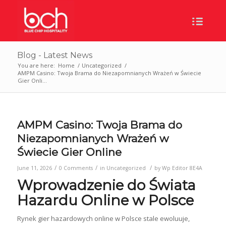
Blog - Latest News
You are here:
Home
/
Uncategorized
/
AMPM Casino: Twoja Brama do Niezapomnianych Wrażeń w Świecie
Gier Onli...
AMPM Casino: Twoja Brama do
Niezapomnianych Wrażeń w
Świecie Gier Online
/
/
/
June 11, 2026
0 Comments
in
Uncategorized
by
Wp Editor 8E4A
Wprowadzenie do Świata
Hazardu Online w Polsce
Rynek gier hazardowych online w Polsce stale ewoluuje,