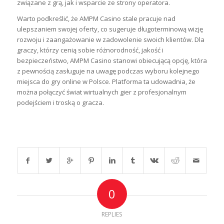
związane z grą, jak i wsparcie ze strony operatora.
Warto podkreślić, że AMPM Casino stale pracuje nad
ulepszaniem swojej oferty, co sugeruje długoterminową wizję
rozwoju i zaangażowanie w zadowolenie swoich klientów. Dla
graczy, którzy cenią sobie różnorodność, jakość i
bezpieczeństwo, AMPM Casino stanowi obiecującą opcję, która
z pewnością zasługuje na uwagę podczas wyboru kolejnego
miejsca do gry online w Polsce. Platforma ta udowadnia, że
można połączyć świat wirtualnych gier z profesjonalnym
podejściem i troską o gracza.
Share this entry
0
REPLIES