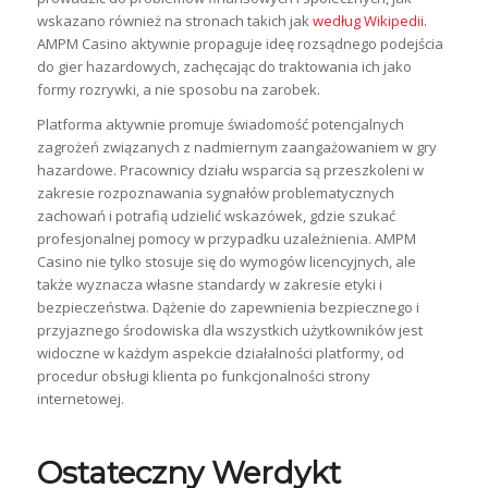
wskazano również na stronach takich jak
według Wikipedii
.
AMPM Casino aktywnie propaguje ideę rozsądnego podejścia
do gier hazardowych, zachęcając do traktowania ich jako
formy rozrywki, a nie sposobu na zarobek.
Platforma aktywnie promuje świadomość potencjalnych
zagrożeń związanych z nadmiernym zaangażowaniem w gry
hazardowe. Pracownicy działu wsparcia są przeszkoleni w
zakresie rozpoznawania sygnałów problematycznych
zachowań i potrafią udzielić wskazówek, gdzie szukać
profesjonalnej pomocy w przypadku uzależnienia. AMPM
Casino nie tylko stosuje się do wymogów licencyjnych, ale
także wyznacza własne standardy w zakresie etyki i
bezpieczeństwa. Dążenie do zapewnienia bezpiecznego i
przyjaznego środowiska dla wszystkich użytkowników jest
widoczne w każdym aspekcie działalności platformy, od
procedur obsługi klienta po funkcjonalności strony
internetowej.
Ostateczny Werdykt