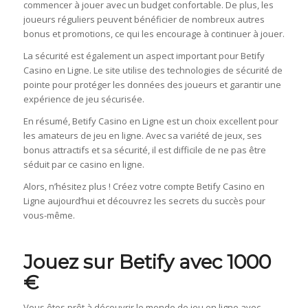
commencer à jouer avec un budget confortable. De plus, les
joueurs réguliers peuvent bénéficier de nombreux autres
bonus et promotions, ce qui les encourage à continuer à jouer.
La sécurité est également un aspect important pour Betify
Casino en Ligne. Le site utilise des technologies de sécurité de
pointe pour protéger les données des joueurs et garantir une
expérience de jeu sécurisée.
En résumé, Betify Casino en Ligne est un choix excellent pour
les amateurs de jeu en ligne. Avec sa variété de jeux, ses
bonus attractifs et sa sécurité, il est difficile de ne pas être
séduit par ce casino en ligne.
Alors, n’hésitez plus ! Créez votre compte Betify Casino en
Ligne aujourd’hui et découvrez les secrets du succès pour
vous-même.
Jouez sur Betify avec 1000
€
Vous êtes prêt à découvrir le monde de jeu en ligne avec