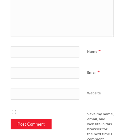
*
Name
*
Email
Website
Save my name,
email, and
website in this
browser for
the next time I
comment.