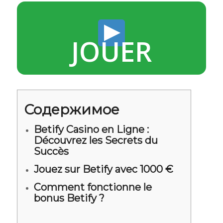
JOUER
Содержимое
Betify Casino en Ligne :
Découvrez les Secrets du
Succès
Jouez sur Betify avec 1000 €
Comment fonctionne le
bonus Betify ?