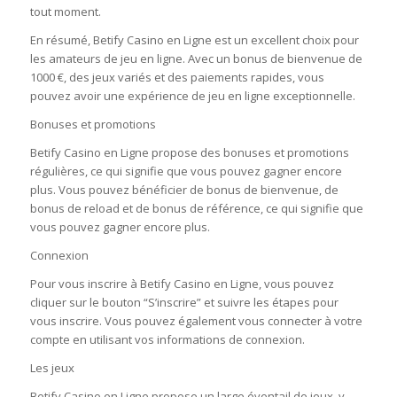
tout moment.
En résumé, Betify Casino en Ligne est un excellent choix pour
les amateurs de jeu en ligne. Avec un bonus de bienvenue de
1000 €, des jeux variés et des paiements rapides, vous
pouvez avoir une expérience de jeu en ligne exceptionnelle.
Bonuses et promotions
Betify Casino en Ligne propose des bonuses et promotions
régulières, ce qui signifie que vous pouvez gagner encore
plus. Vous pouvez bénéficier de bonus de bienvenue, de
bonus de reload et de bonus de référence, ce qui signifie que
vous pouvez gagner encore plus.
Connexion
Pour vous inscrire à Betify Casino en Ligne, vous pouvez
cliquer sur le bouton “S’inscrire” et suivre les étapes pour
vous inscrire. Vous pouvez également vous connecter à votre
compte en utilisant vos informations de connexion.
Les jeux
Betify Casino en Ligne propose un large éventail de jeux, y