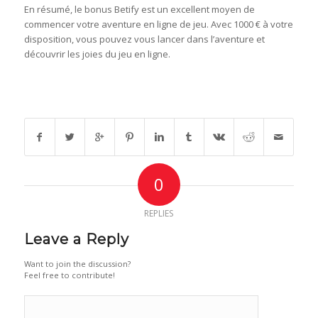
En résumé, le bonus Betify est un excellent moyen de
commencer votre aventure en ligne de jeu. Avec 1000 € à votre
disposition, vous pouvez vous lancer dans l’aventure et
découvrir les joies du jeu en ligne.
Share this entry
0
REPLIES
Leave a Reply
Want to join the discussion?
Feel free to contribute!