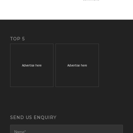
TOP 5
Advertise here
Advertise here
SEND US ENQUIRY