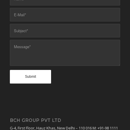
BCH GROUP PVT LTD
G-4, First Floor, Hauz Khas, New Delhi – 110 016 M: +91-98 1111