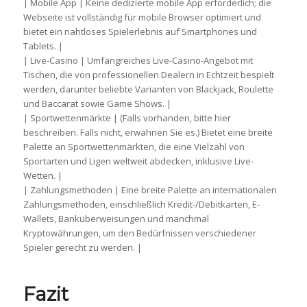
| Mobile App | Keine dedizierte mobile App erforderlich; die
Webseite ist vollständig für mobile Browser optimiert und
bietet ein nahtloses Spielerlebnis auf Smartphones und
Tablets. |
| Live-Casino | Umfangreiches Live-Casino-Angebot mit
Tischen, die von professionellen Dealern in Echtzeit bespielt
werden, darunter beliebte Varianten von Blackjack, Roulette
und Baccarat sowie Game Shows. |
| Sportwettenmärkte | (Falls vorhanden, bitte hier
beschreiben. Falls nicht, erwähnen Sie es.) Bietet eine breite
Palette an Sportwettenmärkten, die eine Vielzahl von
Sportarten und Ligen weltweit abdecken, inklusive Live-
Wetten. |
| Zahlungsmethoden | Eine breite Palette an internationalen
Zahlungsmethoden, einschließlich Kredit-/Debitkarten, E-
Wallets, Banküberweisungen und manchmal
Kryptowährungen, um den Bedürfnissen verschiedener
Spieler gerecht zu werden. |
Fazit