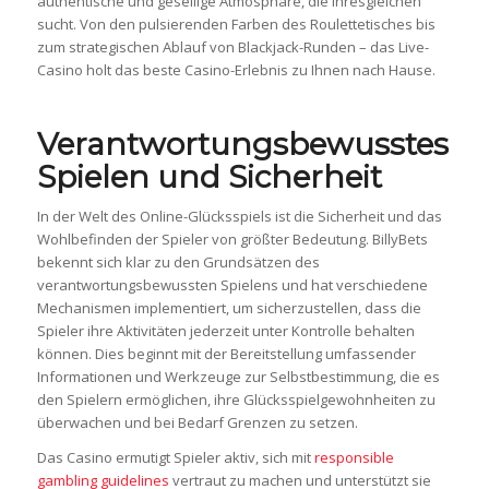
authentische und gesellige Atmosphäre, die ihresgleichen
sucht. Von den pulsierenden Farben des Roulettetisches bis
zum strategischen Ablauf von Blackjack-Runden – das Live-
Casino holt das beste Casino-Erlebnis zu Ihnen nach Hause.
Verantwortungsbewusstes
Spielen und Sicherheit
In der Welt des Online-Glücksspiels ist die Sicherheit und das
Wohlbefinden der Spieler von größter Bedeutung. BillyBets
bekennt sich klar zu den Grundsätzen des
verantwortungsbewussten Spielens und hat verschiedene
Mechanismen implementiert, um sicherzustellen, dass die
Spieler ihre Aktivitäten jederzeit unter Kontrolle behalten
können. Dies beginnt mit der Bereitstellung umfassender
Informationen und Werkzeuge zur Selbstbestimmung, die es
den Spielern ermöglichen, ihre Glücksspielgewohnheiten zu
überwachen und bei Bedarf Grenzen zu setzen.
Das Casino ermutigt Spieler aktiv, sich mit
responsible
gambling guidelines
vertraut zu machen und unterstützt sie