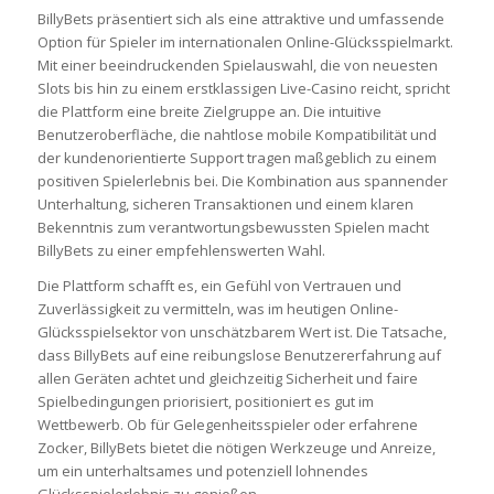
BillyBets präsentiert sich als eine attraktive und umfassende
Option für Spieler im internationalen Online-Glücksspielmarkt.
Mit einer beeindruckenden Spielauswahl, die von neuesten
Slots bis hin zu einem erstklassigen Live-Casino reicht, spricht
die Plattform eine breite Zielgruppe an. Die intuitive
Benutzeroberfläche, die nahtlose mobile Kompatibilität und
der kundenorientierte Support tragen maßgeblich zu einem
positiven Spielerlebnis bei. Die Kombination aus spannender
Unterhaltung, sicheren Transaktionen und einem klaren
Bekenntnis zum verantwortungsbewussten Spielen macht
BillyBets zu einer empfehlenswerten Wahl.
Die Plattform schafft es, ein Gefühl von Vertrauen und
Zuverlässigkeit zu vermitteln, was im heutigen Online-
Glücksspielsektor von unschätzbarem Wert ist. Die Tatsache,
dass BillyBets auf eine reibungslose Benutzererfahrung auf
allen Geräten achtet und gleichzeitig Sicherheit und faire
Spielbedingungen priorisiert, positioniert es gut im
Wettbewerb. Ob für Gelegenheitsspieler oder erfahrene
Zocker, BillyBets bietet die nötigen Werkzeuge und Anreize,
um ein unterhaltsames und potenziell lohnendes