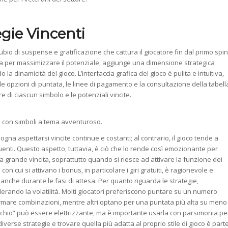
egie Vincenti
io di suspense e gratificazione che cattura il giocatore fin dal primo spin
ata per massimizzare il potenziale, aggiunge una dimensione strategica
a dinamicità del gioco. L’interfaccia grafica del gioco è pulita e intuitiva,
 opzioni di puntata, le linee di pagamento e la consultazione della tabell
di ciascun simbolo e le potenziali vincite.
 con simboli a tema avventuroso.
ogna aspettarsi vincite continue e costanti; al contrario, il gioco tende a
enti. Questo aspetto, tuttavia, è ciò che lo rende così emozionante per
a grande vincita, soprattutto quando si riesce ad attivare la funzione dei
n cui si attivano i bonus, in particolare i giri gratuiti, è ragionevole e
anche durante le fasi di attesa. Per quanto riguarda le strategie,
derando la volatilità. Molti giocatori preferiscono puntare su un numero
rmare combinazioni, mentre altri optano per una puntata più alta su meno
 “Rischio” può essere elettrizzante, ma è importante usarla con parsimonia pe
verse strategie e trovare quella più adatta al proprio stile di gioco è part