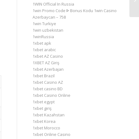
1WIN Official In Russia
Es.
1win Promo Code ᐈ Bonus Kodu 1win Casino
Azerbaycan – 758
1win Turkiye
1win uzbekistan
1winRussia
1xbet apk
1xbet arabic
1xbet AZ Casino
1XBET AZ Giriş
1xbet Azerbajan
1xbet Brazil
1xbet Casino AZ
1xbet casino BD
1xbet Casino Online
1xbet egypt
1xbet giriş
1xbet Kazahstan
1xbet Korea
1xbet Morocco
1xbet Online Casino