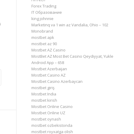
Forex Trading
IT Образование
king johnnie
i
Marketinq və 1 win az Vandalia, Ohio – 102
Monobrand
mostbet apk
mostbet az 90
Mostbet AZ Casino
MostBet AZ Most Bet Casino Qeydiyyat, Yukle
Android App – 658
Mostbet Azerbaijan
Mostbet Casino AZ
Mostbet Casino Azerbaycan
mostbet giriş
Mostbet India
mostbet kirish
Mostbet Online Casino
Mostbet Online UZ
mostbet oynash
mostbet ozbekistonda
mostbet royxatga olish