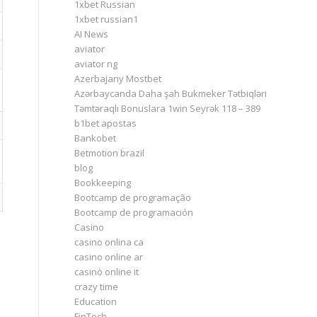
1xbet Russian
1xbet russian1
AI News
aviator
aviator ng
Azerbajany Mostbet
Azərbaycanda Daha şah Bukmeker Tətbiqləri
Təmtəraqlı Bonuslara 1win Seyrək 118 – 389
b1bet apostas
Bankobet
Betmotion brazil
blog
Bookkeeping
Bootcamp de programação
Bootcamp de programación
Casino
casino onlina ca
casino online ar
casinò online it
crazy time
Education
FinTech