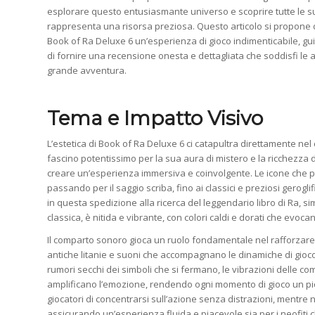
esplorare questo entusiasmante universo e scoprire tutte le su
rappresenta una risorsa preziosa. Questo articolo si propone d
Book of Ra Deluxe 6 un’esperienza di gioco indimenticabile, guid
di fornire una recensione onesta e dettagliata che soddisfi le asp
grande avventura.
Tema e Impatto Visivo
L’estetica di Book of Ra Deluxe 6 ci catapultra direttamente ne
fascino potentissimo per la sua aura di mistero e la ricchezza di
creare un’esperienza immersiva e coinvolgente. Le icone che popo
passando per il saggio scriba, fino ai classici e preziosi gerogli
in questa spedizione alla ricerca del leggendario libro di Ra,
classica, è nitida e vibrante, con colori caldi e dorati che evocan
Il comparto sonoro gioca un ruolo fondamentale nel rafforzar
antiche litanie e suoni che accompagnano le dinamiche di gioco, 
rumori secchi dei simboli che si fermano, le vibrazioni delle comb
amplificano l’emozione, rendendo ogni momento di gioco un picc
giocatori di concentrarsi sull’azione senza distrazioni, mentre 
assicurando un’esperienza fluida e piacevole sia per i neofiti c