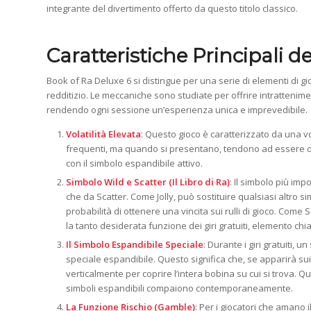
integrante del divertimento offerto da questo titolo classico.
Caratteristiche Principali d
Book of Ra Deluxe 6 si distingue per una serie di elementi di 
redditizio. Le meccaniche sono studiate per offrire intrattenim
rendendo ogni sessione un’esperienza unica e imprevedibile.
Volatilità Elevata
: Questo gioco è caratterizzato da una vo
frequenti, ma quando si presentano, tendono ad essere di d
con il simbolo espandibile attivo.
Simbolo Wild e Scatter (Il Libro di Ra)
: Il simbolo più imp
che da Scatter. Come Jolly, può sostituire qualsiasi altro
probabilità di ottenere una vincita sui rulli di gioco. Come S
la tanto desiderata funzione dei giri gratuiti, elemento chi
Il Simbolo Espandibile Speciale
: Durante i giri gratuiti,
speciale espandibile. Questo significa che, se apparirà su
verticalmente per coprire l’intera bobina su cui si trova. 
simboli espandibili compaiono contemporaneamente.
La Funzione Rischio (Gamble)
: Per i giocatori che amano i