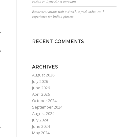
casino en ligne sûr et attrayant
Excitement awaits with indwin7, a fresh india win 7
experience for Indian players
.
RECENT COMMENTS
a
ARCHIVES
August 2026
July 2026
June 2026
April 2026
October 2024
September 2024
August 2024
July 2024
June 2024
r
May 2024
e