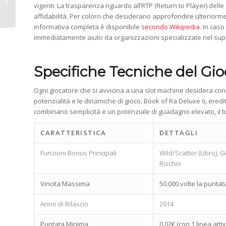
nella Sua Versione Digitale Italiana
vigenti. La trasparenza riguardo all’RTP (Return to Player) delle
affidabilità. Per coloro che desiderano approfondire ulteriorme
informativa completa è disponibile
secondo Wikipedia
. In caso
immediatamente aiuto da organizzazioni specializzate nel supp
Specifiche Tecniche del Gio
Ogni giocatore che si avvicina a una slot machine desidera con
potenzialità e le dinamiche di gioco. Book of Ra Deluxe 6, ered
combinano semplicità e un potenziale di guadagno elevato, il tut
CARATTERISTICA
DETTAGLI
Funzioni Bonus Principali
Wild/Scatter (Libro), 
Rischio
Vincita Massima
50.000 volte la punt
Anno di Rilascio
2014
Puntata Minima
0.02€ (con 1 linea atti