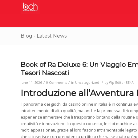
Blog - Latest News
Book of Ra Deluxe 6: Un Viaggio Em
Tesori Nascosti
/
/
/
June 11, 2026
0 Comments
in
Uncategorized
by
Wp Editor 8E4A
Introduzione all’Avventura 
Il panorama dei giochi da casinò online in Italia è in continua
intrattenimento di alta qualità, ma anche la promessa di ricompen
esperienze immersive che li trasportino lontano dalla routine 
creatività e innovazione. In questo contesto, le slot machine a
molti appassionati, grazie al loro fascino intramontabile legato
che si inserisce con prepotenza un titolo che ha segnato un’e