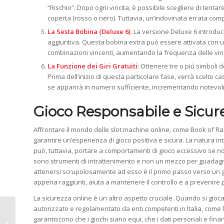
“Rischio”. Dopo ogni vincita, è possibile scegliere di tenta
coperta (rosso o nero). Tuttavia, un’indovinata errata compo
La Sesta Bobina (Deluxe 6)
: La versione Deluxe 6 introduc
aggiuntiva. Questa bobina extra può essere attivata con u
combinazioni vincenti, aumentando la frequenza delle vincite
La Funzione dei Giri Gratuiti
: Ottenere tre o più simboli de
Prima dell’inizio di questa particolare fase, verrà scelto
se apparirà in numero sufficiente, incrementando notevolm
Gioco Responsabile e Sicur
Affrontare il mondo delle slot machine online, come Book of R
garantire un’esperienza di gioco positiva e sicura. La natura i
può, tuttavia, portare a comportamenti di gioco eccessivo se n
sono strumenti di intrattenimento e non un mezzo per guadagna
attenersi scrupolosamente ad esso è il primo passo verso un gio
appena raggiunti, aiuta a mantenere il controllo e a prevenire pe
La sicurezza online è un altro aspetto cruciale. Quando si gioca 
autorizzato e regolamentato da enti competenti in Italia, come
Shining Crown: Il Re delle Slot da Bar
garantiscono che i giochi siano equi, che i dati personali e fina