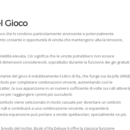
el Gioco
gioco che lo rendono particolarmente avvincente e potenzialmente
ento costante e opportunità di vincita che mantengono alta la tensione,
latilità elevata. Ciò significa che le vincite potrebbero non essere
imensioni considerevoli, soprattutto durante la funzione dei giri gratuiti
ortante del gioco è indubbiamente il Libro di Ra, che funge sia da Jolly (Wild)
 simbolo per completare combinazioni vincenti, aumentando così le
catter, la sua apparizione in un numero sufficiente di volte sui rulli attiverà
ave per raggiungere i premi più succulenti.
 un simbolo viene selezionato in modo casuale per diventare un simbolo
i rulli e contribuirà a una combinazione vincente, si espanderà
Questa espansione può portare a vincite spettacolari, specialmente se più
l brivido del rischio, Book of Ra Deluxe 6 offre la classica funzione