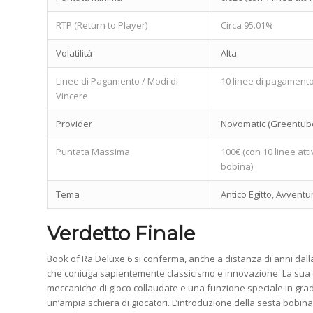
RTP (Return to Player)
Circa 95.01%
Volatilità
Alta
Linee di Pagamento / Modi di
10 linee di pagamento f
Vincere
Provider
Novomatic (Greentub
Puntata Massima
100€ (con 10 linee at
bobina)
Tema
Antico Egitto, Avventu
Verdetto Finale
Book of Ra Deluxe 6 si conferma, anche a distanza di anni dalla
che coniuga sapientemente classicismo e innovazione. La sua 
meccaniche di gioco collaudate e una funzione speciale in grado
un’ampia schiera di giocatori. L’introduzione della sesta bobina