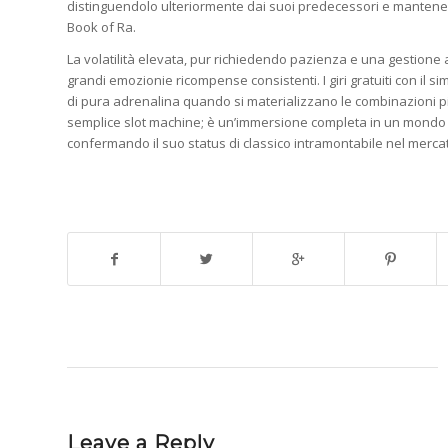
distinguendolo ulteriormente dai suoi predecessori e mantenend
Book of Ra.
La volatilità elevata, pur richiedendo pazienza e una gestione at
grandi emozionie ricompense consistenti. I giri gratuiti con il
di pura adrenalina quando si materializzano le combinazioni pi
semplice slot machine; è un’immersione completa in un mondo di
confermando il suo status di classico intramontabile nel mercat
Share this entry
Leave a Reply