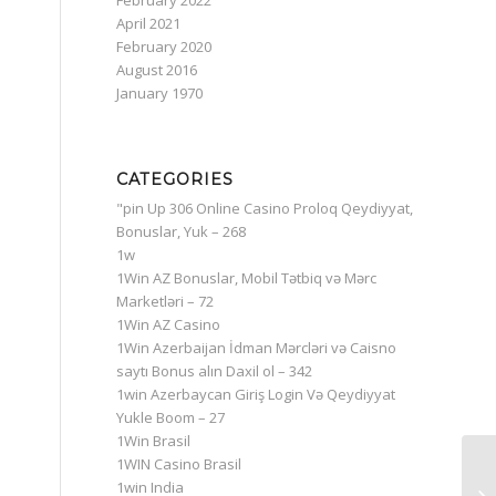
February 2022
April 2021
February 2020
August 2016
January 1970
e
CATEGORIES
"pin Up 306 Online Casino Proloq Qeydiyyat,
Bonuslar, Yuk – 268
1w
1Win AZ Bonuslar, Mobil Tətbiq və Mərc
Marketləri – 72
1Win AZ Casino
1Win Azerbaijan İdman Mərcləri və Caisno
saytı Bonus alın Daxil ol – 342
1win Azerbaycan Giriş Login Və Qeydiyyat
Yukle Boom – 27
1Win Brasil
1WIN Casino Brasil
Ga
1win India
Vi