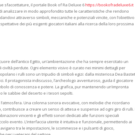
e sfaccettature, il portale Book of Ra Deluxe 6
https://bookofradeluxe6.it
i analizzare in modo approfondito tutte le caratteristiche che rendono
andovi attraverso simboli, meccaniche e potenziali vincite, con l’obiettivo
ettative dei più esigenti giocatori italiani alla ricerca della loro prossima
l cuore dell’antico Egitto, un’ambientazione che ha sempre esercitato un
 civiltà perdute. Ogni elemento visivo è curato nei minimi dettagli per
lano i rulli sono un tripudio di simboli egizi: dalla misteriosa Dea Bastet
fici. Il protagonista indiscusso, l’archeologo avventuroso, guida il giocatore
 simbolo di conoscenza e potere. La grafica, pur mantenendo un’impronta
o le sabbie del deserto e i tesori sepolti.
e l’atmosfera. Una colonna sonora evocative, con melodie che ricordano
contribuisce a creare un senso di attesa e suspense ad ogni giro di rulli. 
inazioni vincenti e gli effetti sonori dedicati alle funzioni speciali
olo evento. L’interfaccia utente è intuitiva e funzionale, permettendo ai
navigano tra le impostazioni, le scommesse e i pulsanti di gioco,
he per i veterani del settore.