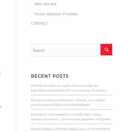
Who We Are
Vision. Mission. Promise
CONTACT
,
RECENT POSTS
Onderhoud vinden en regelen kan eenvoudig met
https://autocentrumraalte.nl/ voor een lange levensduur
Sécurité et gains potentiels avec winaura, avis complet
pour les joueurs belges et néerlandophones
I
Seguridad y entretenimiento con poker stars, casino,
apuestas deportivas y opciones para jugadores en España
Lattrait ludique et léventail madnix pour un divertissement