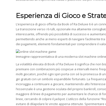
Esperienza di Gioco e Strat
L’esperienza di gioco offerta da Book of Ra Deluxe 6 è un connub
La transizione verso i 6 rulli, opzionale ma altamente consigli
interessante, offrendo più possibilità di successo e aumentando l
permettendo anche ai meno esperti di navigare facilmente tra le
dei pagamenti, elementi fondamentali per comprendere il valore 
Immagine rappresentativa di una moderna slot machine online
La volatilità elevata di Book of Ra Deluxe 6 significa che non bis
premiare con combinazioni più cospicue a intervalli meno frequ
molti giocatori, poiché ogni spin porta con sé la promessa di un
giri gratuiti con un simbolo espandibile fortunato. La frequenza co
incoraggia a continuare a giocare, mantenendo alto l’interesse 
l’essenziale è una gestione oculata del proprio bankroll, consi
maggiore di linee di pagamento per aumentare le chance di fo
linee, cercando di colpire il jackpot. L’utilizzo della funzione
evitare di dilapidare le vincite appena ottenute. Sperimentare di