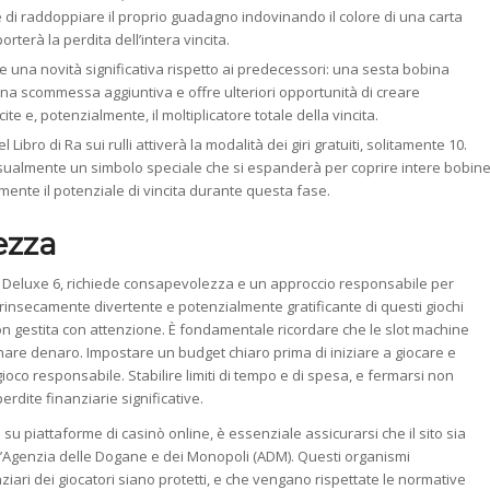
re di raddoppiare il proprio guadagno indovinando il colore di una carta
rterà la perdita dell’intera vincita.
e una novità significativa rispetto ai predecessori: una sesta bobina
na scommessa aggiuntiva e offre ulteriori opportunità di creare
 e, potenzialmente, il moltiplicatore totale della vincita.
l Libro di Ra sui rulli attiverà la modalità dei giri gratuiti, solitamente 10.
 casualmente un simbolo speciale che si espanderà per coprire intere bobin
ente il potenziale di vincita durante questa fase.
ezza
a Deluxe 6, richiede consapevolezza e un approccio responsabile per
ntrinsecamente divertente e potenzialmente gratificante di questi giochi
on gestita con attenzione. È fondamentale ricordare che le slot machine
re denaro. Impostare un budget chiaro prima di iniziare a giocare e
co responsabile. Stabilire limiti di tempo e di spesa, e fermarsi non
rdite finanziarie significative.
su piattaforme di casinò online, è essenziale assicurarsi che il sito sia
 l’Agenzia delle Dogane e dei Monopoli (ADM). Questi organismi
nziari dei giocatori siano protetti, e che vengano rispettate le normative