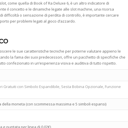
 slot, come quella di Book of Ra Deluxe 6, è un altro indicatore di
nte il concetto e le dinamiche legate alle slot machine, una risorsa
 di difficoltà o sensazione di perdita di controllo, è importante cercare
orto per problemi legati al gioco d’azzardo.
co
oscere le sue caratteristiche tecniche per poterne valutare appieno le
itando la fama dei suoi predecessori, offre un pacchetto di specifiche che
to confezionato in un’esperienza visiva e auditiva di tutto rispetto.
Giri Gratuiti con Simbolo Espandibile, Sesta Bobina Opzionale, Funzione
ata della moneta (con scommessa massima e 5 simboli espansi)
va e puntata per linea di 0.02€)