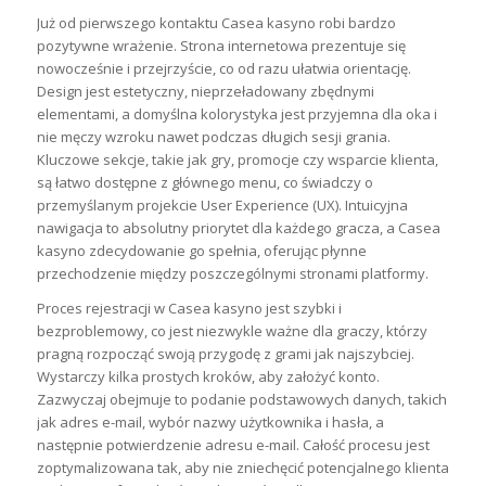
Już od pierwszego kontaktu Casea kasyno robi bardzo
pozytywne wrażenie. Strona internetowa prezentuje się
nowocześnie i przejrzyście, co od razu ułatwia orientację.
Design jest estetyczny, nieprzeładowany zbędnymi
elementami, a domyślna kolorystyka jest przyjemna dla oka i
nie męczy wzroku nawet podczas długich sesji grania.
Kluczowe sekcje, takie jak gry, promocje czy wsparcie klienta,
są łatwo dostępne z głównego menu, co świadczy o
przemyślanym projekcie User Experience (UX). Intuicyjna
nawigacja to absolutny priorytet dla każdego gracza, a Casea
kasyno zdecydowanie go spełnia, oferując płynne
przechodzenie między poszczególnymi stronami platformy.
Proces rejestracji w Casea kasyno jest szybki i
bezproblemowy, co jest niezwykle ważne dla graczy, którzy
pragną rozpocząć swoją przygodę z grami jak najszybciej.
Wystarczy kilka prostych kroków, aby założyć konto.
Zazwyczaj obejmuje to podanie podstawowych danych, takich
jak adres e-mail, wybór nazwy użytkownika i hasła, a
następnie potwierdzenie adresu e-mail. Całość procesu jest
zoptymalizowana tak, aby nie zniechęcić potencjalnego klienta