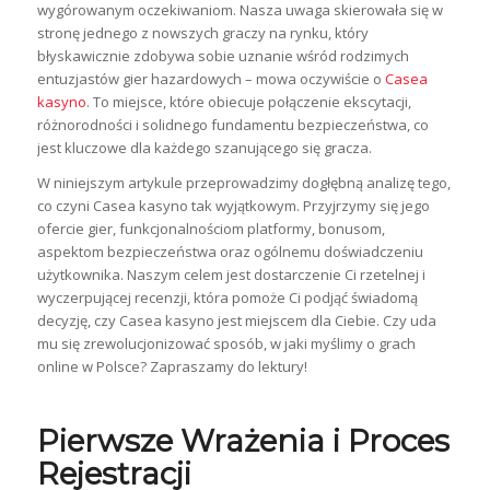
wygórowanym oczekiwaniom. Nasza uwaga skierowała się w
stronę jednego z nowszych graczy na rynku, który
błyskawicznie zdobywa sobie uznanie wśród rodzimych
entuzjastów gier hazardowych – mowa oczywiście o
Casea
kasyno
. To miejsce, które obiecuje połączenie ekscytacji,
różnorodności i solidnego fundamentu bezpieczeństwa, co
jest kluczowe dla każdego szanującego się gracza.
W niniejszym artykule przeprowadzimy dogłębną analizę tego,
co czyni Casea kasyno tak wyjątkowym. Przyjrzymy się jego
ofercie gier, funkcjonalnościom platformy, bonusom,
aspektom bezpieczeństwa oraz ogólnemu doświadczeniu
użytkownika. Naszym celem jest dostarczenie Ci rzetelnej i
wyczerpującej recenzji, która pomoże Ci podjąć świadomą
decyzję, czy Casea kasyno jest miejscem dla Ciebie. Czy uda
mu się zrewolucjonizować sposób, w jaki myślimy o grach
online w Polsce? Zapraszamy do lektury!
Pierwsze Wrażenia i Proces
Rejestracji