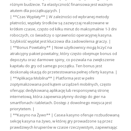
różnym budżecie. Ta elastyczność finansowa jest ważnym
atutem dla początkujących. |
| **Czas Wypłaty** | W zależności od wybranej metody
płatności, wypłaty środków są zazwyczaj realizowane w
krótkim czasie, często od kilku minut do maksymalnie 1-3 dni
roboczych, co świadczy o sprawności operacyjnej kasyna.
Szybkość wypłat jest kluczowa dla zadowolenia graczy. |
| **Bonus Powitalny** | Nowi użytkownicy mogą liczyć na
atrakcyjny pakiet powitalny, który często obejmuje bonus od
depozytu oraz darmowe spiny, co pozwala na zwiększenie
kapitału do gry od samego początku. Ten bonus jest
doskonałą okazją do przetestowania pełnej oferty kasyna. |
| **Aplikacja Mobilna** | Platforma jest w pełni
zoptymalizowana pod kątem urządzeń mobilnych, często
oferując dedykowaną aplikację lub responsywną stronę
internetową, która zapewnia płynny dostęp do gier na
smartfonach i tabletach. Dostęp z dowolnego miejsca jest
priorytetem. |
| **Kasyno na Żywo** | Casea kasyno oferuje rozbudowaną
sekcję kasyna na żywo, w której gry prowadzone są przez
prawdziwych krupierów w czasie rzeczywistym, zapewniając