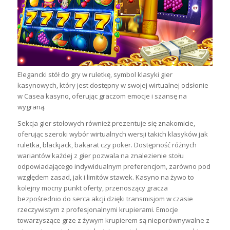
Elegancki stół do gry w ruletkę, symbol klasyki gier
kasynowych, który jest dostępny w swojej wirtualnej odsłonie
w Casea kasyno, oferując graczom emocje i szansę na
wygraną.
Sekcja gier stołowych również prezentuje się znakomicie,
oferując szeroki wybór wirtualnych wersji takich klasyków jak
ruletka, blackjack, bakarat czy poker. Dostępność różnych
wariantów każdej z gier pozwala na znalezienie stołu
odpowiadającego indywidualnym preferencjom, zarówno pod
względem zasad, jak i limitów stawek. Kasyno na żywo to
kolejny mocny punkt oferty, przenoszący gracza
bezpośrednio do serca akcji dzięki transmisjom w czasie
rzeczywistym z profesjonalnymi krupierami. Emocje
towarzyszące grze z żywym krupierem są nieporównywalne z