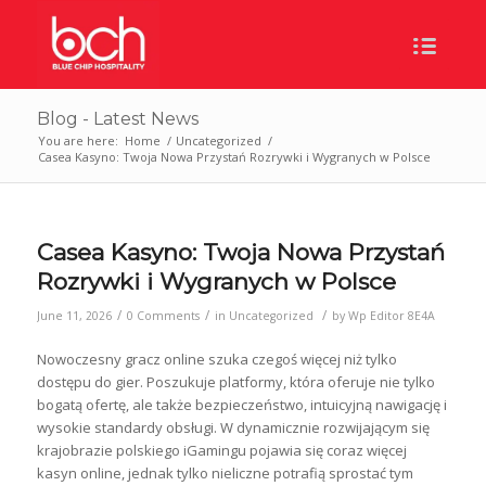
Blog - Latest News
You are here:
Home
/
Uncategorized
/
Casea Kasyno: Twoja Nowa Przystań Rozrywki i Wygranych w Polsce
Casea Kasyno: Twoja Nowa Przystań
Rozrywki i Wygranych w Polsce
/
/
/
June 11, 2026
0 Comments
in
Uncategorized
by
Wp Editor 8E4A
Nowoczesny gracz online szuka czegoś więcej niż tylko
dostępu do gier. Poszukuje platformy, która oferuje nie tylko
bogatą ofertę, ale także bezpieczeństwo, intuicyjną nawigację i
wysokie standardy obsługi. W dynamicznie rozwijającym się
krajobrazie polskiego iGamingu pojawia się coraz więcej
kasyn online, jednak tylko nieliczne potrafią sprostać tym