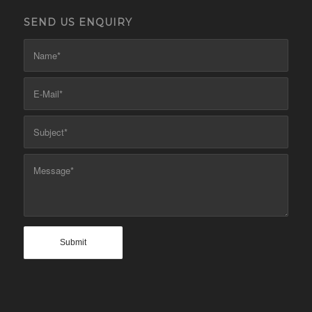
SEND US ENQUIRY