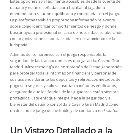
Estas opciones son fácilmente accesibles desde la cuenta del
usuario y están diseñadas para facultar al jugador a
mantener una relación equilibrada y controlada con el juego.
La plataforma también proporciona información relevante
sobre cómo identificar comportamientos de riesgo y dónde
buscar ayuda profesional en caso de necesidad, colaborando
con organizaciones especializadas en el tratamiento de la
ludopatía.
Además del compromiso con el juego responsable, la
seguridad de las transacciones es una garantía. Casino Gran
Madrid utiliza tecnología de encriptación de última generación
para proteger toda la información financiera y personal de
sus usuarios durante los depósitos y retiros. Los métodos de
pago son seguros y solo se asocian a métodos verificados,
asegurando que los fondos de los jugadores estén siempre
protegidos. Este enfoque integral hacia la seguridad y el
bienestar del usuario consolida a Casino Gran Madrid como
un destino de juego online fiable y de confianza en España.
Un Vistazo Detallado a la