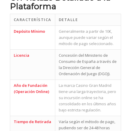
Plataforma
CARACTERÍSTICA
DETALLE
Depósito Mínimo
Generalmente a partir de 10€,
aunque puede variar según el
método de pago seleccionado.
Licencia
Concesión del Ministerio de
Consumo de España a través de
la Dirección General de
Ordenación del Juego (DGOJ).
Año de Fundación
La marca Casino Gran Madrid
(Operación Online)
tiene una larga trayectoria, pero
su incursión online se ha
consolidado en los últimos años
bajo estricta regulación.
Tiempo de Retirada
Varía según el método de pago,
pudiendo ser de 24-48 horas