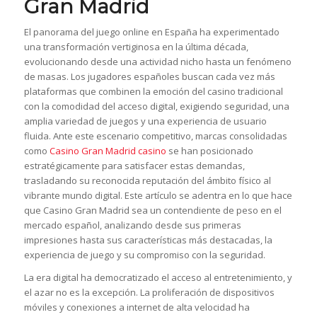
Gran Madrid
El panorama del juego online en España ha experimentado
una transformación vertiginosa en la última década,
evolucionando desde una actividad nicho hasta un fenómeno
de masas. Los jugadores españoles buscan cada vez más
plataformas que combinen la emoción del casino tradicional
con la comodidad del acceso digital, exigiendo seguridad, una
amplia variedad de juegos y una experiencia de usuario
fluida. Ante este escenario competitivo, marcas consolidadas
como
Casino Gran Madrid casino
se han posicionado
estratégicamente para satisfacer estas demandas,
trasladando su reconocida reputación del ámbito físico al
vibrante mundo digital. Este artículo se adentra en lo que hace
que Casino Gran Madrid sea un contendiente de peso en el
mercado español, analizando desde sus primeras
impresiones hasta sus características más destacadas, la
experiencia de juego y su compromiso con la seguridad.
La era digital ha democratizado el acceso al entretenimiento, y
el azar no es la excepción. La proliferación de dispositivos
móviles y conexiones a internet de alta velocidad ha