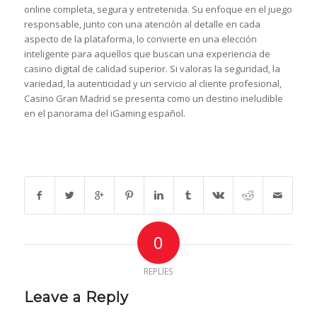
online completa, segura y entretenida. Su enfoque en el juego
responsable, junto con una atención al detalle en cada
aspecto de la plataforma, lo convierte en una elección
inteligente para aquellos que buscan una experiencia de
casino digital de calidad superior. Si valoras la seguridad, la
variedad, la autenticidad y un servicio al cliente profesional,
Casino Gran Madrid se presenta como un destino ineludible
en el panorama del iGaming español.
Share this entry
0
REPLIES
Leave a Reply