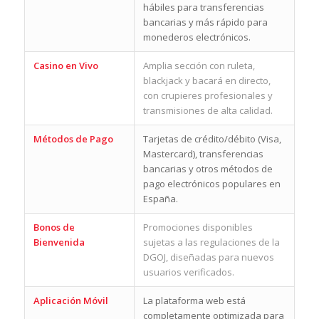
hábiles para transferencias
bancarias y más rápido para
monederos electrónicos.
Casino en Vivo
Amplia sección con ruleta,
blackjack y bacará en directo,
con crupieres profesionales y
transmisiones de alta calidad.
Métodos de Pago
Tarjetas de crédito/débito (Visa,
Mastercard), transferencias
bancarias y otros métodos de
pago electrónicos populares en
España.
Bonos de
Promociones disponibles
Bienvenida
sujetas a las regulaciones de la
DGOJ, diseñadas para nuevos
usuarios verificados.
Aplicación Móvil
La plataforma web está
completamente optimizada para