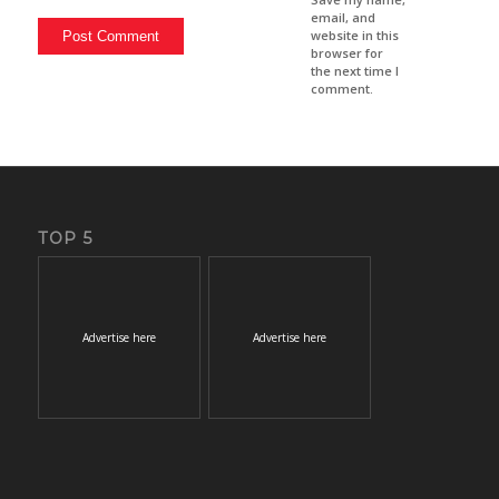
email, and
website in this
browser for
the next time I
comment.
TOP 5
Advertise here
Advertise here