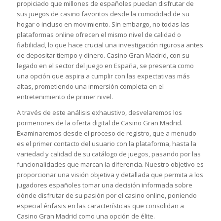
propiciado que millones de españoles puedan disfrutar de
sus juegos de casino favoritos desde la comodidad de su
hogar o incluso en movimiento. Sin embargo, no todas las
plataformas online ofrecen el mismo nivel de calidad o
fiabilidad, lo que hace crucial una investigación rigurosa antes
de depositar tiempo y dinero. Casino Gran Madrid, con su
legado en el sector del juego en España, se presenta como
una opción que aspira a cumplir con las expectativas más
altas, prometiendo una inmersión completa en el
entretenimiento de primer nivel.
A través de este análisis exhaustivo, desvelaremos los
pormenores de la oferta digital de Casino Gran Madrid.
Examinaremos desde el proceso de registro, que a menudo
es el primer contacto del usuario con la plataforma, hasta la
variedad y calidad de su catálogo de juegos, pasando por las
funcionalidades que marcan la diferencia. Nuestro objetivo es
proporcionar una visión objetiva y detallada que permita a los
jugadores españoles tomar una decisión informada sobre
dónde disfrutar de su pasión por el casino online, poniendo
especial énfasis en las características que consolidan a
Casino Gran Madrid como una opción de élite.