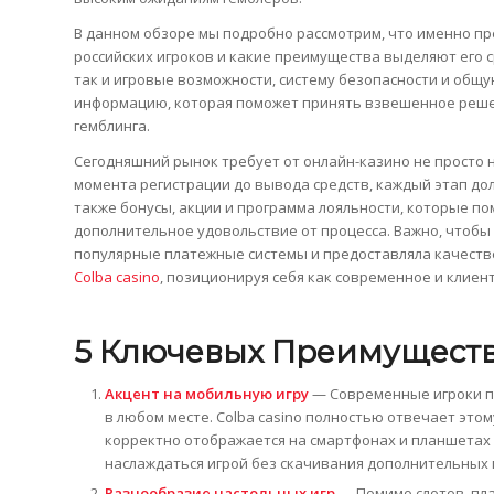
В данном обзоре мы подробно рассмотрим, что именно пре
российских игроков и какие преимущества выделяют его 
так и игровые возможности, систему безопасности и об
информацию, которая поможет принять взвешенное решен
гемблинга.
Сегодняшний рынок требует от онлайн-казино не просто н
момента регистрации до вывода средств, каждый этап до
также бонусы, акции и программа лояльности, которые п
дополнительное удовольствие от процесса. Важно, чтобы
популярные платежные системы и предоставляла качеств
Colba casino
, позиционируя себя как современное и клие
5 Ключевых Преимуществ 
Акцент на мобильную игру
— Современные игроки п
в любом месте. Colba casino полностью отвечает эт
корректно отображается на смартфонах и планшетах
наслаждаться игрой без скачивания дополнительных
Разнообразие настольных игр
— Помимо слотов, пл