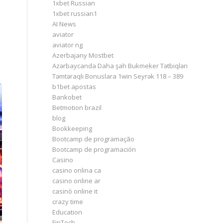
1xbet Russian
1xbet russian1
AI News
aviator
aviator ng
Azerbajany Mostbet
Azərbaycanda Daha şah Bukmeker Tətbiqləri
Təmtəraqlı Bonuslara 1win Seyrək 118 – 389
b1bet apostas
Bankobet
Betmotion brazil
blog
Bookkeeping
Bootcamp de programação
Bootcamp de programación
Casino
casino onlina ca
casino online ar
casinò online it
crazy time
Education
FinTech