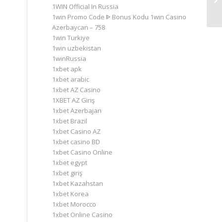
Se
1WIN Official In Russia
1win Promo Code ᐈ Bonus Kodu 1win Casino
Azerbaycan – 758
1win Turkiye
1win uzbekistan
1winRussia
1xbet apk
1xbet arabic
1xbet AZ Casino
1XBET AZ Giriş
1xbet Azerbajan
1xbet Brazil
1xbet Casino AZ
1xbet casino BD
1xbet Casino Online
1xbet egypt
1xbet giriş
1xbet Kazahstan
1xbet Korea
1xbet Morocco
1xbet Online Casino