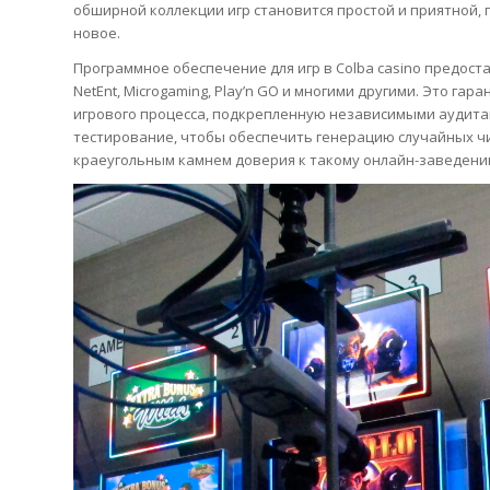
обширной коллекции игр становится простой и приятной, 
новое.
Программное обеспечение для игр в Colba casino предос
NetEnt, Microgaming, Play’n GO и многими другими. Это гар
игрового процесса, подкрепленную независимыми аудитам
тестирование, чтобы обеспечить генерацию случайных чи
краеугольным камнем доверия к такому онлайн-заведени