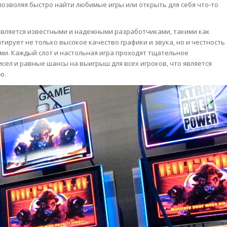
позволяя быстро найти любимые игры или открыть для себя что-то
тавляется известными и надежными разработчиками, такими как
антирует не только высокое качество графики и звука, но и честность
и. Каждый слот и настольная игра проходят тщательное
сел и равные шансы на выигрыш для всех игроков, что является
ю.