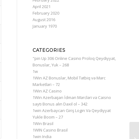
February 2022
April 2021
February 2020
August 2016
January 1970
CATEGORIES
"pin Up 306 Online Casino Proloq Qeydiyyat,
Bonuslar, Yuk – 268
1w
1Win AZ Bonuslar, Mobil Tətbiq və Mərc
Marketləri – 72
1Win AZ Casino
1Win Azerbaijan İdman Mərcləri və Caisno
saytı Bonus alın Daxil ol – 342
1win Azerbaycan Giriş Login Və Qeydiyyat
Yukle Boom – 27
1Win Brasil
1WIN Casino Brasil
Od
1win India