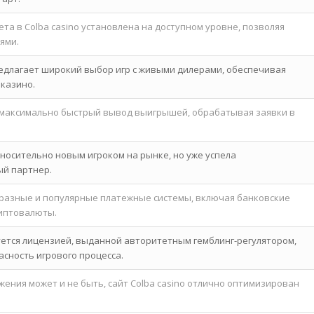
а в Colba casino установлена на доступном уровне, позволяя
ями.
 предлагает широкий выбор игр с живыми дилерами, обеспечивая
казино.
ь максимально быстрый вывод выигрышей, обрабатывая заявки в
тносительно новым игроком на рынке, но уже успела
ый партнер.
азные и популярные платежные системы, включая банковские
риптовалюты.
руется лицензией, выданной авторитетным гемблинг-регулятором,
асность игрового процесса.
ения может и не быть, сайт Colba casino отлично оптимизирован