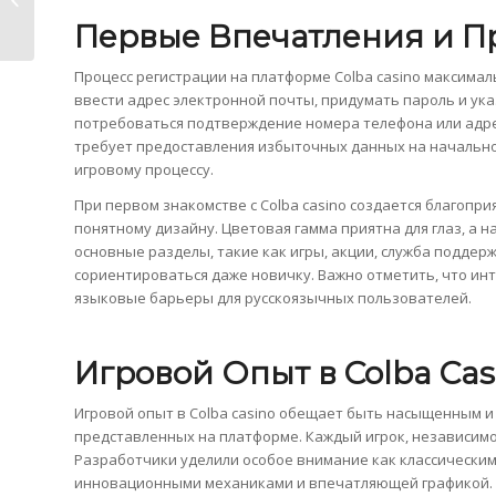
Talian Terulung di Malaysia
Первые Впечатления и П
Процесс регистрации на платформе Colba casino максима
ввести адрес электронной почты, придумать пароль и ука
потребоваться подтверждение номера телефона или адрес
требует предоставления избыточных данных на начально
игровому процессу.
При первом знакомстве с Colba casino создается благопр
понятному дизайну. Цветовая гамма приятна для глаз, а н
основные разделы, такие как игры, акции, служба поддер
сориентироваться даже новичку. Важно отметить, что ин
языковые барьеры для русскоязычных пользователей.
Игровой Опыт в Colba Cas
Игровой опыт в Colba casino обещает быть насыщенным и
представленных на платформе. Каждый игрок, независимо 
Разработчики уделили особое внимание как классическим
инновационными механиками и впечатляющей графикой. Б