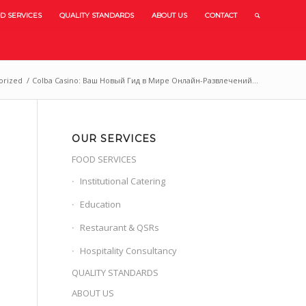
D SERVICES
QUALITY STANDARDS
ABOUT US
CONTACT
orized
/
Colba Casino: Ваш Новый Гид в Мире Онлайн-Развлечений...
OUR SERVICES
FOOD SERVICES
Institutional Catering
Education
Restaurant & QSRs
Hospitality Consultancy
QUALITY STANDARDS
ABOUT US