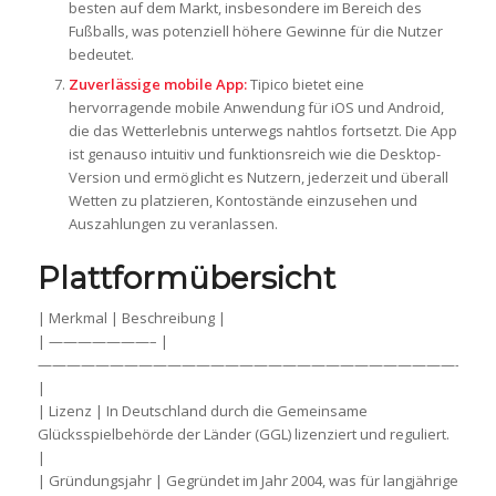
besten auf dem Markt, insbesondere im Bereich des
Fußballs, was potenziell höhere Gewinne für die Nutzer
bedeutet.
Zuverlässige mobile App:
Tipico bietet eine
hervorragende mobile Anwendung für iOS und Android,
die das Wetterlebnis unterwegs nahtlos fortsetzt. Die App
ist genauso intuitiv und funktionsreich wie die Desktop-
Version und ermöglicht es Nutzern, jederzeit und überall
Wetten zu platzieren, Kontostände einzusehen und
Auszahlungen zu veranlassen.
Plattformübersicht
| Merkmal | Beschreibung |
| ———————– |
————————————————————————————————
|
| Lizenz | In Deutschland durch die Gemeinsame
Glücksspielbehörde der Länder (GGL) lizenziert und reguliert.
|
| Gründungsjahr | Gegründet im Jahr 2004, was für langjährige