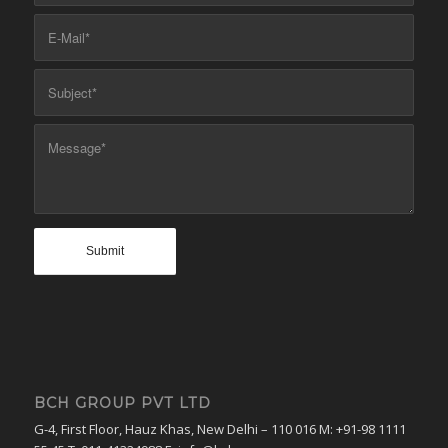
BCH GROUP PVT LTD
G-4, First Floor, Hauz Khas, New Delhi – 110 016 M: +91-98 1111