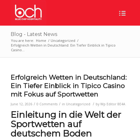
Blog - Latest News
You are here:
Home
/
Uncategorized
/
Erfolgreich Wetten in Deutschland: Ein Tiefer Einblick in Tipico
Casino...
Erfolgreich Wetten in Deutschland:
Ein Tiefer Einblick in Tipico Casino
mit Fokus auf Sportwetten
/
/
/
June 12, 2026
0 Comments
in
Uncategorized
by
Wp Editor 8E4A
Einleitung in die Welt der
Sportwetten auf
deutschem Boden