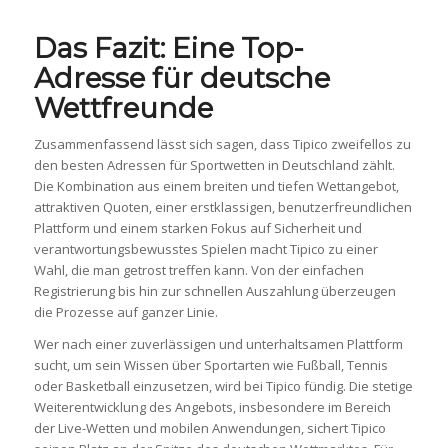
Das Fazit: Eine Top-
Adresse für deutsche
Wettfreunde
Zusammenfassend lässt sich sagen, dass Tipico zweifellos zu
den besten Adressen für Sportwetten in Deutschland zählt.
Die Kombination aus einem breiten und tiefen Wettangebot,
attraktiven Quoten, einer erstklassigen, benutzerfreundlichen
Plattform und einem starken Fokus auf Sicherheit und
verantwortungsbewusstes Spielen macht Tipico zu einer
Wahl, die man getrost treffen kann. Von der einfachen
Registrierung bis hin zur schnellen Auszahlung überzeugen
die Prozesse auf ganzer Linie.
Wer nach einer zuverlässigen und unterhaltsamen Plattform
sucht, um sein Wissen über Sportarten wie Fußball, Tennis
oder Basketball einzusetzen, wird bei Tipico fündig. Die stetige
Weiterentwicklung des Angebots, insbesondere im Bereich
der Live-Wetten und mobilen Anwendungen, sichert Tipico