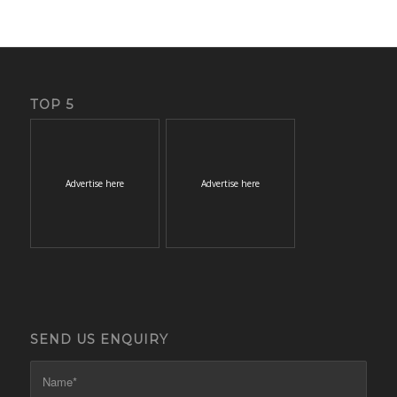
TOP 5
Advertise here
Advertise here
SEND US ENQUIRY