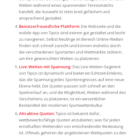
Wetten während eines spannenden Tennismatchs
handelt, die Auswahl ist stets breit gefächert und
ansprechend gestaltet.
Benutzerfreundliche Plattform:
Die Webseite und die
mobile App von Tipico sind extrem gut gestaltet und leicht
zu navigieren. Selbst Neulinge im Bereich Online-Wetten
finden sich schnell zurecht und können mühelos durch
die verschiedenen Sportarten und Wettmärkte stöbern,
um ihre gewünschten Wetten zu platzieren.
Live-Wetten mit Spannung:
Das Live-Wetten-Segment
von Tipico ist dynamisch und bietet ein Echtzeit-Erlebnis,
das die Spannung jedes Sportereignisses auf eine neue
Ebene hebt. Die Quoten passen sich schnell an den
Spielverlauf an, und die Möglichkeit, Wetten während des
Geschehens zu platzieren, ist ein wesentlicher
Bestandteil der modernen Sportwettenkultur.
Attraktive Quoten:
Tipico ist bekannt dafür,
wettbewerbsfähige Quoten anzubieten, was für jeden
ernsthaften Wettenden von entscheidender Bedeutung
ist. Oftmals gehören die angebotenen Wettquoten zu den