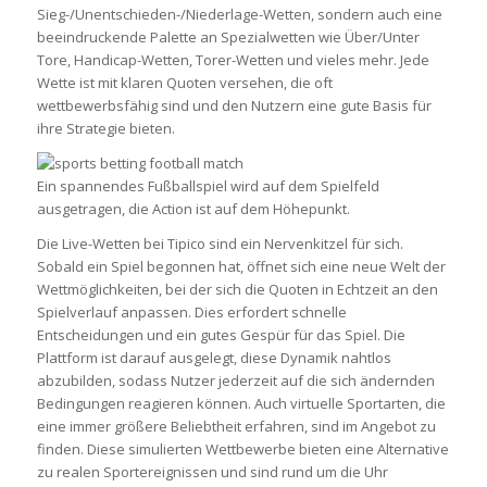
Sieg-/Unentschieden-/Niederlage-Wetten, sondern auch eine
beeindruckende Palette an Spezialwetten wie Über/Unter
Tore, Handicap-Wetten, Torer-Wetten und vieles mehr. Jede
Wette ist mit klaren Quoten versehen, die oft
wettbewerbsfähig sind und den Nutzern eine gute Basis für
ihre Strategie bieten.
Ein spannendes Fußballspiel wird auf dem Spielfeld
ausgetragen, die Action ist auf dem Höhepunkt.
Die Live-Wetten bei Tipico sind ein Nervenkitzel für sich.
Sobald ein Spiel begonnen hat, öffnet sich eine neue Welt der
Wettmöglichkeiten, bei der sich die Quoten in Echtzeit an den
Spielverlauf anpassen. Dies erfordert schnelle
Entscheidungen und ein gutes Gespür für das Spiel. Die
Plattform ist darauf ausgelegt, diese Dynamik nahtlos
abzubilden, sodass Nutzer jederzeit auf die sich ändernden
Bedingungen reagieren können. Auch virtuelle Sportarten, die
eine immer größere Beliebtheit erfahren, sind im Angebot zu
finden. Diese simulierten Wettbewerbe bieten eine Alternative
zu realen Sportereignissen und sind rund um die Uhr