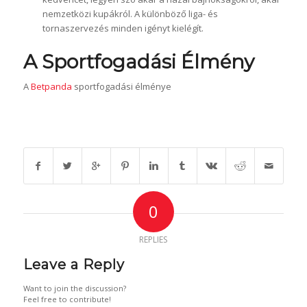
nemzetközi kupákról. A különböző liga- és
tornaszervezés minden igényt kielégít.
A Sportfogadási Élmény
A
Betpanda
sportfogadási élménye
Share this entry
0
REPLIES
Leave a Reply
Want to join the discussion?
Feel free to contribute!