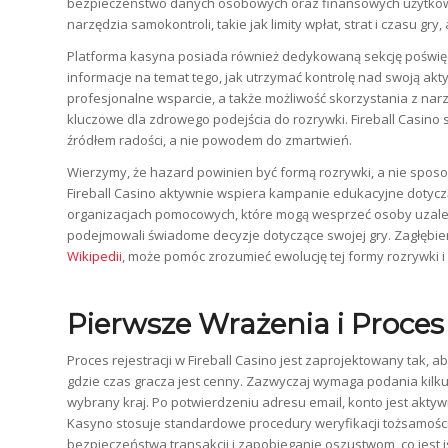
bezpieczeństwo danych osobowych oraz finansowych użytkow
narzędzia samokontroli, takie jak limity wpłat, strat i czasu gr
Platforma kasyna posiada również dedykowaną sekcję poświęc
informacje na temat tego, jak utrzymać kontrolę nad swoją akt
profesjonalne wsparcie, a także możliwość skorzystania z nar
kluczowe dla zdrowego podejścia do rozrywki. Fireball Casino
źródłem radości, a nie powodem do zmartwień.
Wierzymy, że hazard powinien być formą rozrywki, a nie spo
Fireball Casino aktywnie wspiera kampanie edukacyjne dotyc
organizacjach pomocowych, które mogą wesprzeć osoby uzależn
podejmowali świadome decyzje dotyczące swojej gry. Zagłębie
Wikipedii
, może pomóc zrozumieć ewolucję tej formy rozrywki 
Pierwsze Wrażenia i Proces 
Proces rejestracji w Fireball Casino jest zaprojektowany tak, a
gdzie czas gracza jest cenny. Zazwyczaj wymaga podania kilku
wybrany kraj. Po potwierdzeniu adresu email, konto jest aktyw
Kasyno stosuje standardowe procedury weryfikacji tożsamości
bezpieczeństwa transakcji i zapobieganie oszustwom, co jest