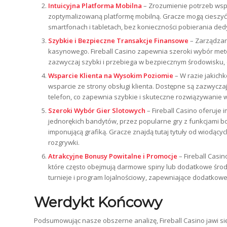
Intuicyjna Platforma Mobilna
– Zrozumienie potrzeb współ
zoptymalizowaną platformę mobilną. Gracze mogą cieszyć
smartfonach i tabletach, bez konieczności pobierania ded
Szybkie i Bezpieczne Transakcje Finansowe
– Zarządzan
kasynowego. Fireball Casino zapewnia szeroki wybór metod
zazwyczaj szybki i przebiega w bezpiecznym środowisku,
Wsparcie Klienta na Wysokim Poziomie
– W razie jakich
wsparcie ze strony obsługi klienta. Dostępne są zazwyczaj
telefon, co zapewnia szybkie i skuteczne rozwiązywanie 
Szeroki Wybór Gier Slotowych
– Fireball Casino oferuje
jednorękich bandytów, przez popularne gry z funkcjami 
imponującą grafiką. Gracze znajdą tutaj tytuły od wiodąc
rozgrywki.
Atrakcyjne Bonusy Powitalne i Promocje
– Fireball Casi
które często obejmują darmowe spiny lub dodatkowe środk
turnieje i program lojalnościowy, zapewniające dodatkowe 
Werdykt Końcowy
Podsumowując nasze obszerne analizę, Fireball Casino jawi si