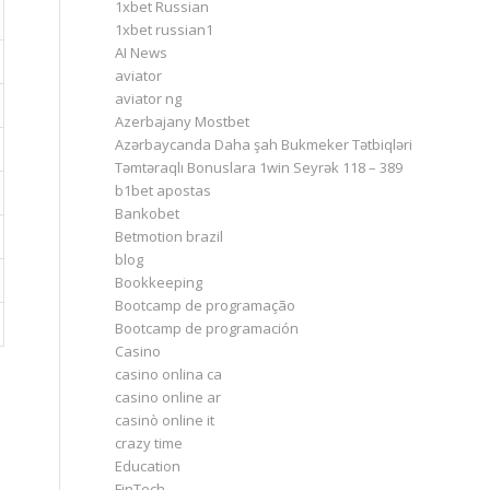
1xbet Russian
1xbet russian1
AI News
aviator
aviator ng
Azerbajany Mostbet
Azərbaycanda Daha şah Bukmeker Tətbiqləri
Təmtəraqlı Bonuslara 1win Seyrək 118 – 389
b1bet apostas
Bankobet
Betmotion brazil
blog
Bookkeeping
Bootcamp de programação
Bootcamp de programación
Casino
casino onlina ca
casino online ar
casinò online it
crazy time
Education
FinTech