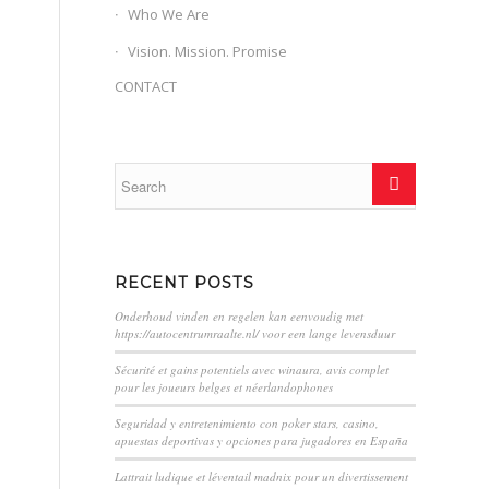
Who We Are
Vision. Mission. Promise
CONTACT
RECENT POSTS
Onderhoud vinden en regelen kan eenvoudig met
https://autocentrumraalte.nl/ voor een lange levensduur
Sécurité et gains potentiels avec winaura, avis complet
pour les joueurs belges et néerlandophones
Seguridad y entretenimiento con poker stars, casino,
apuestas deportivas y opciones para jugadores en España
Lattrait ludique et léventail madnix pour un divertissement