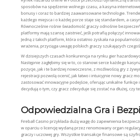
Rynek hazardu online w Polsce przechodzi dynamiczną transfo
sposobów na spędzenie wolnego czasu, a kasyna internetowe o
bonusy i coraz to bardziej zaawansowane technologie. Trend
każdego miejsca i o każdej porze staje się standardem, a ca
Równocześnie rośnie świadomość graczy odnośnie bezpieczeńs
platformy mają szansę zaistnieć, jeśli potrafią połączyć inno
Jedną z takich platform, która ostatnio zyskała na popularności
wrażenia, przyciąga uwagę polskich graczy szukających czegoś 
W dzisiejszych czasach konkurencja na rynku gier hazardowych
Następnie zagłębimy się w to, co stanowi serce każdego kasyna
pozycje, jak i te bardziej nowoczesne, z możliwością gry z ży
rejestracji pozwolą ocenić, jak łatwo i intuicyjnie nowy gracz 
zastosować innowacyjne podejście, oferując unikalne funkcje 
decydują o tym, czy gracz zdecyduje się zostać na dłużej, czy t
Odpowiedzialna Gra i Bezp
Fireball Casino przykłada dużą wagę do zapewnienia bezpiecz
w oparciu o licencję wydaną przez renomowany organ regulacy
graczy i uczciwej gry. Wszystkie transakcje finansowe są szy