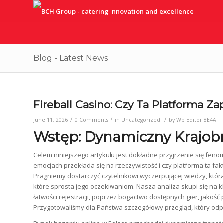
Blog - Latest News
Fireball Casino: Czy Ta Platforma Za
/
/
/
June 11, 2026
0 Comments
in
Uncategorized
by
Wp Editor 8E4A
Wstęp: Dynamiczny Krajobr
Celem niniejszego artykułu jest dokładne przyjrzenie się fenom
emocjach przekłada się na rzeczywistość i czy platforma ta f
Pragniemy dostarczyć czytelnikowi wyczerpującej wiedzy, która
które sprosta jego oczekiwaniom. Nasza analiza skupi się na 
łatwości rejestracji, poprzez bogactwo dostępnych gier, jakość
Przygotowaliśmy dla Państwa szczegółowy przegląd, który odpow