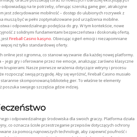
rmację. Gracze poszukują coraz to nowszych i bardziej ekscytujących
dpowiadają na te potrzeby, oferując szeroką gamę gier, atrakcyjne
em jest zdecydowanie mobilność – dostęp do ulubionych rozrywek z
syna muszą być w pełni zoptymalizowane pod urządzenia mobilne.
twa i odpowiedzialnego podejścia do gry. W tym kontekście, nowe
wacyjność z solidnymi fundamentami bezpieczeństwa i doskonałą ofertą.
, jest
Fireball Casino kasyno
. Obiecując ogień emocji i niezapomniane
więcej niż tylko standardowej oferty.
 online jest ogromna, co stanowi wyzwanie dla każdej nowej platformy.
 – jego gry i oferowane przez nie emocje, analizując zarówno klasyczne
wymi krupierami. Nasze pierwsze wrażenia dotyczące witryny i procesu
może rozpocząć swoją przygodę. Aby się wyróżnić, Fireball Casino musiało
i starannie skomponowaną bibliotekę gier. To właśnie te elementy
eż poszuka swojego szczęścia gdzie indziej.
ieczeństwo
nego i odpowiedzialnego środowiska dla swoich graczy. Platforma działa
jny, co oznacza ścisłe przestrzeganie przepisów dotyczących ochrony
frowane za pomocą najnowszych technologii, aby zapewnić poufność i