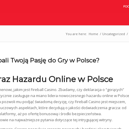
FOO
You are here:
Home
/
Uncategorized
/
pali Twoją Pasję do Gry w Polsce?
az Hazardu Online w Polsce
enowi, jakim jest Fireball Casino. Zbadamy, czy deklaracja o “gorących”
aktycznie zasługuje na miano lidera nowoczesnego hazardu online w Polsce
 pozwoli mu podjąć świadomą decyzję, czy Fireball Casino jest miejscem,
kluczowych aspektach, które decydują o jakości doświadczenia gracza: od
 platformy, aż po ofertę bonusową i środki bezpieczeństwa.
ie na najważniejsze pytania dotyczące tej intrygującej witryny.