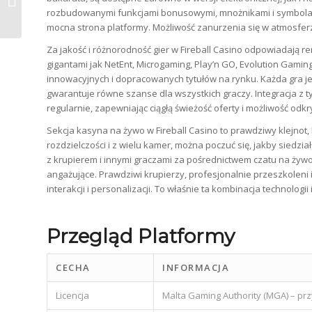
Rozrywki i Gier Online w Polsce
rozbudowanymi funkcjami bonusowymi, mnożnikami i symbolami 
mocna strona platformy. Możliwość zanurzenia się w atmosfer
Za jakość i różnorodność gier w Fireball Casino odpowiadają
gigantami jak NetEnt, Microgaming, Play’n GO, Evolution Gamin
innowacyjnych i dopracowanych tytułów na rynku. Każda gra je
gwarantuje równe szanse dla wszystkich graczy. Integracja z t
regularnie, zapewniając ciągłą świeżość oferty i możliwość odk
Sekcja kasyna na żywo w Fireball Casino to prawdziwy klejnot, 
rozdzielczości i z wielu kamer, można poczuć się, jakby siedz
z krupierem i innymi graczami za pośrednictwem czatu na żywo 
angażujące. Prawdziwi krupierzy, profesjonalnie przeszkoleni 
interakcji i personalizacji. To właśnie ta kombinacja technologi
Przegląd Platformy
CECHA
INFORMACJA
Licencja
Malta Gaming Authority (MGA) – prz