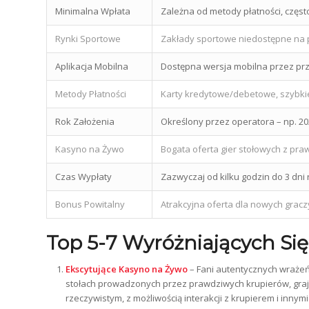
Minimalna Wpłata
Zależna od metody płatności, często
Rynki Sportowe
Zakłady sportowe niedostępne na 
Aplikacja Mobilna
Dostępna wersja mobilna przez prz
Metody Płatności
Karty kredytowe/debetowe, szybkie
Rok Założenia
Określony przez operatora – np. 2
Kasyno na Żywo
Bogata oferta gier stołowych z pr
Czas Wypłaty
Zazwyczaj od kilku godzin do 3 dni
Bonus Powitalny
Atrakcyjna oferta dla nowych grac
Top 5-7 Wyróżniających Się
Ekscytujące Kasyno na Żywo
– Fani autentycznych wrażeń
stołach prowadzonych przez prawdziwych krupierów, grając 
rzeczywistym, z możliwością interakcji z krupierem i innym