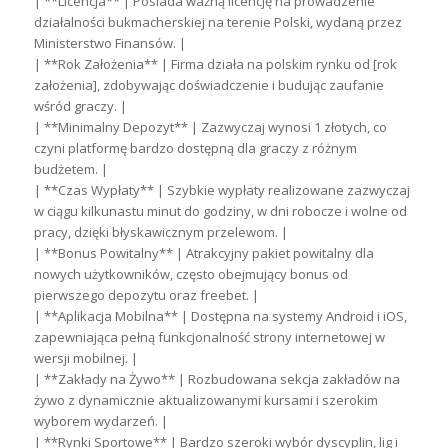
| **Licencja** | Posiada ważną licencję na prowadzenie
działalności bukmacherskiej na terenie Polski, wydaną przez
Ministerstwo Finansów. |
| **Rok Założenia** | Firma działa na polskim rynku od [rok
założenia], zdobywając doświadczenie i budując zaufanie
wśród graczy. |
| **Minimalny Depozyt** | Zazwyczaj wynosi 1 złotych, co
czyni platformę bardzo dostępną dla graczy z różnym
budżetem. |
| **Czas Wypłaty** | Szybkie wypłaty realizowane zazwyczaj
w ciągu kilkunastu minut do godziny, w dni robocze i wolne od
pracy, dzięki błyskawicznym przelewom. |
| **Bonus Powitalny** | Atrakcyjny pakiet powitalny dla
nowych użytkowników, często obejmujący bonus od
pierwszego depozytu oraz freebet. |
| **Aplikacja Mobilna** | Dostępna na systemy Android i iOS,
zapewniająca pełną funkcjonalność strony internetowej w
wersji mobilnej. |
| **Zakłady na Żywo** | Rozbudowana sekcja zakładów na
żywo z dynamicznie aktualizowanymi kursami i szerokim
wyborem wydarzeń. |
| **Rynki Sportowe** | Bardzo szeroki wybór dyscyplin, lig i