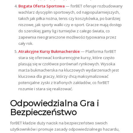
Bogata Oferta Sportowa
— forBET oferuje rozbudowany
wachlarz dyscyplin sportowych, od najpopularniejszych,
takich jak piłka nożna, tenis czy koszykówka, po bardziej
niszowe, jak sporty walki czy e-sport. Gracze mają dostęp
do szerokiej gamy lig i turniejów z całego świata, co
zapewnia nieograniczone możliwości typowania przez
cały rok.
Atrakcyjne Kursy Bukmacherskie
— Platforma forBET
stara się oferować konkurencyjne kursy, które często
plasują się w czołówce porównań rynkowych. Wysoka
marża bukmacherska na kluczowych wydarzeniach jest
kluczowa dla graczy, którzy chcą maksymalizować
potencjalne zyski z trafionych zakładów, co forBET
rozumie i stara się realizować.
Odpowiedzialna Gra i
Bezpieczeństwo
forBET kładzie duży nacisk na bezpieczeństwo swoich
użytkowników i promuje zasady odpowiedzialnego hazardu,