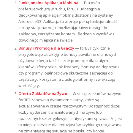
Funkcjonalna Aplikacja Mobilna
— Dla osób
preferujących grę w ruchu, forBET udostępnia
dedykowaną aplikację mobilną dostępną na systemy
Android i iOS. Aplikacja ta oferuje pełną funkcjonalność
strony stacjonarnej, umożliwiając łatwy dostęp do
zakładów, zarządzanie kontem i śledzenie wyników z
dowolnego miejsca na świecie.
Bonusy i Promocje dla Graczy
— forBET cyklicznie
przygotowuje atrakcyjne bonusy powitalne dla nowych
użytkowników, a także liczne promocje dla stałych
klientów. Oferty takie jak freebety, bonusy od depozytu
czy programy lojalnościowe skutecznie zachęcają do
częstszego korzystania z usług platformy i zwiększają
wartość gry.
Oferta Zakładów na Żywo
— W sekcji zakładów na żywo
forBET zapewnia dynamiczne kursy, które są
aktualizowane w czasie rzeczywistym. Dostępność dużej
liczby wydarzeń transmitowanych na żywo lub
opatrzonych szczegółowymi statystykami sprawia, że jest
to miejsce idealne dla entuzjastów szybkiego reagowania
na zmieniającą się sytuację na boisku czy korcie.