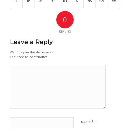
0
REPLIES
Leave a Reply
Want to join the discussion?
Feel free to contribute!
*
Name