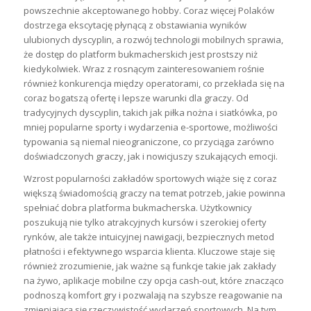
powszechnie akceptowanego hobby. Coraz więcej Polaków
dostrzega ekscytację płynącą z obstawiania wyników
ulubionych dyscyplin, a rozwój technologii mobilnych sprawia,
że dostęp do platform bukmacherskich jest prostszy niż
kiedykolwiek. Wraz z rosnącym zainteresowaniem rośnie
również konkurencja między operatorami, co przekłada się na
coraz bogatszą ofertę i lepsze warunki dla graczy. Od
tradycyjnych dyscyplin, takich jak piłka nożna i siatkówka, po
mniej popularne sporty i wydarzenia e-sportowe, możliwości
typowania są niemal nieograniczone, co przyciąga zarówno
doświadczonych graczy, jak i nowicjuszy szukających emocji.
Wzrost popularności zakładów sportowych wiąże się z coraz
większą świadomością graczy na temat potrzeb, jakie powinna
spełniać dobra platforma bukmacherska. Użytkownicy
poszukują nie tylko atrakcyjnych kursów i szerokiej oferty
rynków, ale także intuicyjnej nawigacji, bezpiecznych metod
płatności i efektywnego wsparcia klienta. Kluczowe staje się
również zrozumienie, jak ważne są funkcje takie jak zakłady
na żywo, aplikacje mobilne czy opcja cash-out, które znacząco
podnoszą komfort gry i pozwalają na szybsze reagowanie na
zmieniającą się rzeczywistość wydarzeń sportowych. Na tym