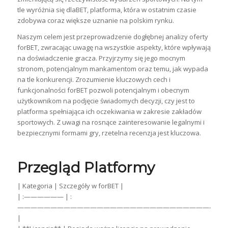
tle wyróżnia się dlaBET, platforma, która w ostatnim czasie
zdobywa coraz większe uznanie na polskim rynku.
Naszym celem jest przeprowadzenie dogłębnej analizy oferty
forBET, zwracając uwagę na wszystkie aspekty, które wpływają
na doświadczenie gracza. Przyjrzymy się jego mocnym
stronom, potencjalnym mankamentom oraz temu, jak wypada
na tle konkurencji. Zrozumienie kluczowych cech i
funkcjonalności forBET pozwoli potencjalnym i obecnym
użytkownikom na podjęcie świadomych decyzji, czy jest to
platforma spełniająca ich oczekiwania w zakresie zakładów
sportowych. Z uwagi na rosnące zainteresowanie legalnymi i
bezpiecznymi formami gry, rzetelna recenzja jest kluczowa.
Przegląd Platformy
| Kategoria | Szczegóły w forBET |
| :—————— | :
————————————————————————————————
|