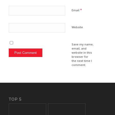
*
Email
Website
Save my name,
email, and
website in this
browser for
the next time I
comment.
TOP 5