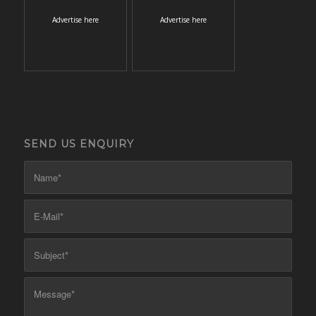
Advertise here
Advertise here
SEND US ENQUIRY