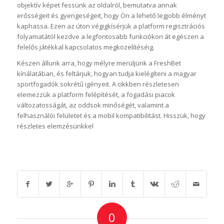
objektív képet fessünk az oldalról, bemutatva annak
erősségeit és gyengeségeit, hogy Ön a lehető legjobb élményt
kaphassa. Ezen az úton végigkísérjük a platform regisztrációs
folyamatától kezdve a legfontosabb funkciókon át egészen a
felelős játékkal kapcsolatos megközelítéséig.
Készen állunk arra, hogy mélyre merüljünk a FreshBet
kínálatában, és feltárjuk, hogyan tudja kielégíteni a magyar
sportfogadók sokrétű igényeit. A cikkben részletesen
elemezzük a platform felépítését, a fogadási piacok
változatosságát, az oddsok minőségét, valamint a
felhasználói felületet és a mobil kompatibilitást. Hisszük, hogy
részletes elemzésünkkel
Share this entry
0