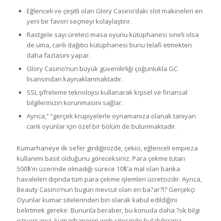
Eğlenceli ve çeşitli olan Glory Casino’daki slot makineleri en
yeni bir favori seçmeyi kolaylaştırır.
Rastgele sayı üreteci masa oyunu kütüphanesi sınırlı olsa
de uma, canlı dağıtıcı kütüphanesi bunu telafi etmekten
daha fazlasını yapar.
Glory Casino’nun büyük güvenilirliği çoğunlukla GC
lisansından kaynaklanmaktadır.
SSL şifreleme teknolojisi kullanarak kişisel ve finansal
bilgilerinizin korunmasını sağlar.
Ayrıca,” “gerçek krupiyelerle oynamanıza olanak tanıyan
canlı oyunlar için özel bir bölüm de bulunmaktadır.
Kumarhaneye ilk sefer girdiğinizde, çekici, eğlenceli empieza
kullanımı basit olduğunu göreceksiniz. Para çekme tutarı
500$’ın üzerinde olmadığı sürece 10$’a mal olan banka
havaleleri dışında tüm para çekme işlemleri ücretsizdir. Ayrıca,
Beauty Casino’nun bugün mevcut olan en ba?ar?l? Gerçekçi
Oyunlar kumar sitelerinden biri olarak kabul edildiğini
belirtmek gerekir. Bununla beraber, bu konuda daha ?ok bilgi
istiyorsanız, kumarhanenin web sitesinde bulabilirsiniz.