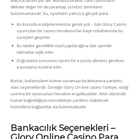
Maç Kazananı yer alır. Bununla birlikte, canlı casinoların
dikkate değer bir dezavantajı, ücretsiz demoların
bulunmamasıdır; bu, oyunların yalnızca gerçek para.
Bu konuda endişelenmenize gerek yok – tüm Glory Casino
oyuncuları bir casino hesabına her kayıt olduklarında bu
süreçten geçerler.
Bu talebe genellikle nasıl yapılacağına dair ayrıntılı
talimatlar eşlik eder.
Doğrulama sonucunu içeren bir e-posta almanız gereken
e-postanızı kontrol edin.
Bunlar, kullanıcıların kumar oynamayı bırakmasına yardımcı
olan seçeneklerdir. Örneğin Glory On line casino Türkiye, isteği
üzerine bir oyuncunun hesabını engelleyebilir. Web sitesinde
kumar bağımlılığıyla mücadeleye yardımcı olabilecek
hizmetlere bağlantılar da bulunmaktadır.
Bankacılık Seçenekleri –
Glory Online Casino Para