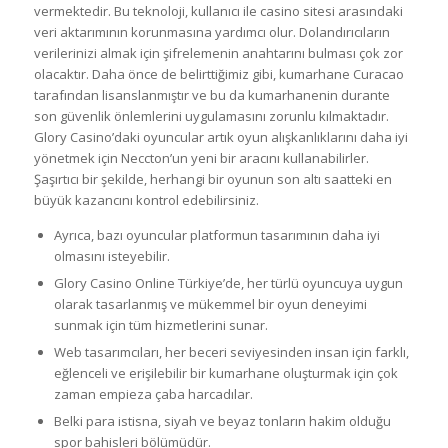
vermektedir. Bu teknoloji, kullanıcı ile casino sitesi arasındaki
veri aktarımının korunmasına yardımcı olur. Dolandırıcıların
verilerinizi almak için şifrelemenin anahtarını bulması çok zor
olacaktır. Daha önce de belirttiğimiz gibi, kumarhane Curacao
tarafından lisanslanmıştır ve bu da kumarhanenin durante
son güvenlik önlemlerini uygulamasını zorunlu kılmaktadır.
Glory Casino’daki oyuncular artık oyun alışkanlıklarını daha iyi
yönetmek için Neccton’un yeni bir aracını kullanabilirler.
Şaşırtıcı bir şekilde, herhangi bir oyunun son altı saatteki en
büyük kazancını kontrol edebilirsiniz.
Ayrıca, bazı oyuncular platformun tasarımının daha iyi
olmasını isteyebilir.
Glory Casino Online Türkiye’de, her türlü oyuncuya uygun
olarak tasarlanmış ve mükemmel bir oyun deneyimi
sunmak için tüm hizmetlerini sunar.
Web tasarımcıları, her beceri seviyesinden insan için farklı,
eğlenceli ve erişilebilir bir kumarhane oluşturmak için çok
zaman empieza çaba harcadılar.
Belki para istisna, siyah ve beyaz tonların hakim olduğu
spor bahisleri bölümüdür.