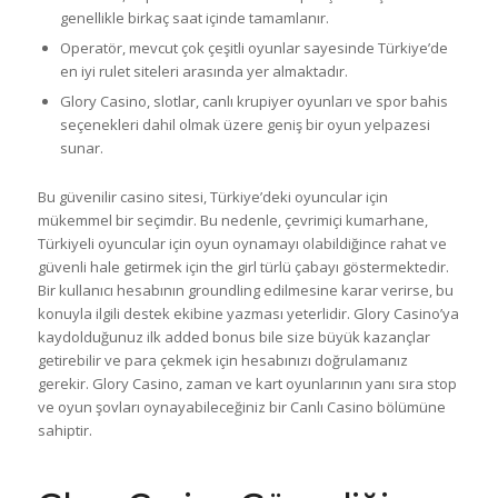
genellikle birkaç saat içinde tamamlanır.
Operatör, mevcut çok çeşitli oyunlar sayesinde Türkiye’de
en iyi rulet siteleri arasında yer almaktadır.
Glory Casino, slotlar, canlı krupiyer oyunları ve spor bahis
seçenekleri dahil olmak üzere geniş bir oyun yelpazesi
sunar.
Bu güvenilir casino sitesi, Türkiye’deki oyuncular için
mükemmel bir seçimdir. Bu nedenle, çevrimiçi kumarhane,
Türkiyeli oyuncular için oyun oynamayı olabildiğince rahat ve
güvenli hale getirmek için the girl türlü çabayı göstermektedir.
Bir kullanıcı hesabının groundling edilmesine karar verirse, bu
konuyla ilgili destek ekibine yazması yeterlidir. Glory Casino’ya
kaydolduğunuz ilk added bonus bile size büyük kazançlar
getirebilir ve para çekmek için hesabınızı doğrulamanız
gerekir. Glory Casino, zaman ve kart oyunlarının yanı sıra stop
ve oyun şovları oynayabileceğiniz bir Canlı Casino bölümüne
sahiptir.