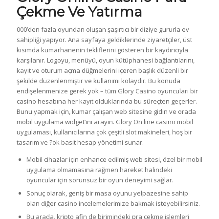
Çekme Ve Yatırma
000’den fazla oyundan oluşan şaşırtıcı bir diziye gururla ev
sahipliği yapıyor. Ana sayfaya geldiklerinde ziyaretçiler, üst
kısımda kumarhanenin tekliflerini gösteren bir kaydırıcıyla
karşılanır. Logoyu, menüyü, oyun kütüphanesi bağlantılarını,
kayıt ve oturum açma düğmelerini içeren başlık düzenli bir
şekilde düzenlenmiştir ve kullanımı kolaydır. Bu konuda
endişelenmenize gerek yok – tüm Glory Casino oyuncuları bir
casino hesabına her kayıt olduklarında bu süreçten geçerler.
Bunu yapmak için, kumar çalışan web sitesine gidin ve orada
mobil uygulama widget’ını arayın. Glory On line casino mobil
uygulaması, kullanıcılarına çok çeşitli slot makineleri, hoş bir
tasarım ve ?ok basit hesap yönetimi sunar.
Mobil cihazlar için enhance edilmiş web sitesi, özel bir mobil
uygulama olmamasına rağmen hareket halindeki
oyuncular için sorunsuz bir oyun deneyimi sağlar.
Sonuç olarak, geniş bir masa oyunu yelpazesine sahip
olan diğer casino incelemelerimize bakmak isteyebilirsiniz.
Bu arada, kripto afin de birimindeki pra çekme işlemleri