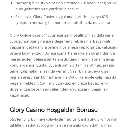
Herhangi bir Türkiye casino sitesinde kullanabileceğiniz bir
plan geliştirmenize yardımcı olacaktır.
Ek olarak, Glory Casino uygulaması, Android veya iOS
çalıştıran herhangi bir modern mobil cihazda mevcuttur.
Glory Online casino” “oyun içeriğinin çeşitliliğini soldaki kenar
çubuğunun içeriğine göre değerlendirebilirsiniz. Bet şirketi
yapısının detaylarıyla online incelemesi yapıldığında, kalitesini
ortaya koymaktadır. Ayrıca kumarhane üyeleri tarafından da
merak edilen belge istek talebi durumu firmanın önemsediği
konulardandır. Çünkü güvenli bahis ortamı yaratmak, şirketin
temel çalışmaları arasında yer alır. Nasıl bir site veya diğer
bilgileri araştırılan kumarhanenin KVKK ilkeleriyle çalışması da
beğenilmektedir. Canlı mor, turkuaz empieza beyaz renk
düzeni, tüm beceri seviyelerindeki oyuncuların beğenisini
kazanacak.
Glory Casino Hoşgeldin Bonusu
SSS’ler, bilgi bulmayı kolaylaştırmak için bankacılık, promosyon
teklifleri, sadakat programları ve sorumlu oyun dahil olmak