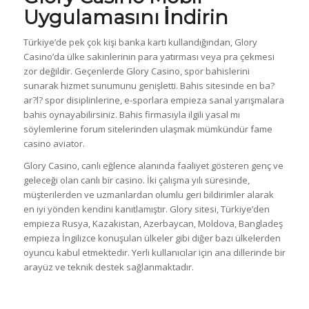
Uygulamasını İndirin
Türkiye’de pek çok kişi banka kartı kullandığından, Glory
Casino’da ülke sakinlerinin para yatırması veya pra çekmesi
zor değildir. Geçenlerde Glory Casino, spor bahislerini
sunarak hizmet sunumunu genişletti. Bahis sitesinde en ba?
ar?l? spor disiplinlerine, e-sporlara empieza sanal yarışmalara
bahis oynayabilirsiniz. Bahis firmasıyla ilgili yasal mı
söylemlerine forum sitelerinden ulaşmak mümkündür fame
casino aviator.
Glory Casino, canlı eğlence alanında faaliyet gösteren genç ve
geleceği olan canlı bir casino. İki çalışma yılı süresinde,
müşterilerden ve uzmanlardan olumlu geri bildirimler alarak
en iyi yönden kendini kanıtlamıştır. Glory sitesi, Türkiye’den
empieza Rusya, Kazakistan, Azerbaycan, Moldova, Bangladeş
empieza İngilizce konuşulan ülkeler gibi diğer bazı ülkelerden
oyuncu kabul etmektedir. Yerli kullanıcılar için ana dillerinde bir
arayüz ve teknik destek sağlanmaktadır.
Share this entry