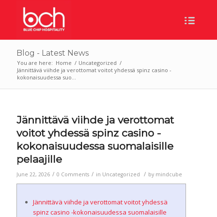
Blog - Latest News
You are here:
Home
/
Uncategorized
/
Jännittävä viihde ja verottomat voitot yhdessä spinz casino -
kokonaisuudessa suo...
Jännittävä viihde ja verottomat
voitot yhdessä spinz casino -
kokonaisuudessa suomalaisille
pelaajille
/
/
/
June 22, 2026
0 Comments
in
Uncategorized
by
mindcube
Jännittävä viihde ja verottomat voitot yhdessä
spinz casino -kokonaisuudessa suomalaisille