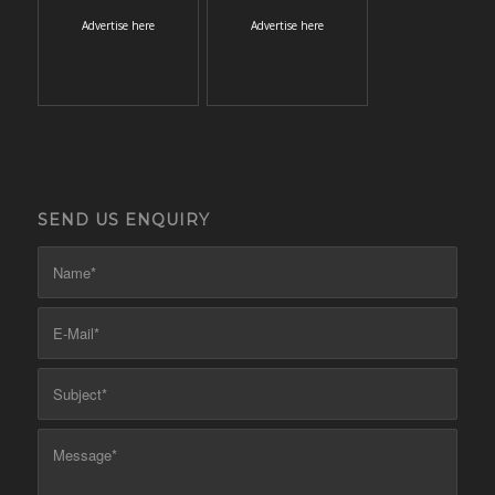
Advertise here
Advertise here
SEND US ENQUIRY