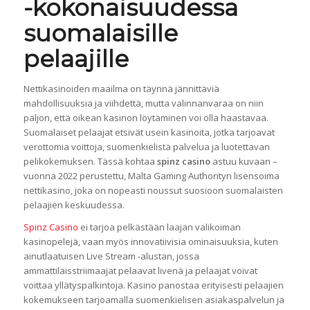
-kokonaisuudessa
suomalaisille
pelaajille
Nettikasinoiden maailma on täynnä jännittäviä
mahdollisuuksia ja viihdettä, mutta valinnanvaraa on niin
paljon, että oikean kasinon löytäminen voi olla haastavaa.
Suomalaiset pelaajat etsivät usein kasinoita, jotka tarjoavat
verottomia voittoja, suomenkielistä palvelua ja luotettavan
pelikokemuksen. Tässä kohtaa
spinz casino
astuu kuvaan –
vuonna 2022 perustettu, Malta Gaming Authorityn lisensoima
nettikasino, joka on nopeasti noussut suosioon suomalaisten
pelaajien keskuudessa.
Spinz Casino
ei tarjoa pelkästään laajan valikoiman
kasinopelejä, vaan myös innovatiivisia ominaisuuksia, kuten
ainutlaatuisen Live Stream -alustan, jossa
ammattilaisstriimaajat pelaavat livenä ja pelaajat voivat
voittaa yllätyspalkintoja. Kasino panostaa erityisesti pelaajien
kokemukseen tarjoamalla suomenkielisen asiakaspalvelun ja