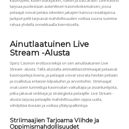
kasinopelit, kuten blackjackin, ruletin ja baccaratin. Live-kasino
tarjoaa puolestaan autenttisen kasinokokemuksen, jossa
pelaajat voivat pelata oikeiden jakajien kanssa reaaliajassa.
Jackpot-pelit tarjoavat mahdollisuuden voittaa suuria summia
rahaa yhdellä onnekkaalla kierroksella.
Ainutlaatuinen Live
Stream -Alusta
Spinz Casinon erottuva tekijä on sen ainutlaatuinen Live
Stream -alusta. Tällä alustalla ammattilaisstriimaajat pelaavat
kasinopelejä livenä, ja pelaajat voivat seurata heidän peliään
ja osallistua erilaisiin kilpailuihin ja arvontoihin. Striimaajat
ovat usein tunnettuja kasinoalan vaikuttajia ja asiantuntijoita,
jotka jakavat vinkkejä ja strategioita pelaajille. Live Stream -
alusta tarjoaa pelaajille mahdollisuuden oppia uutta,
viihdyttää itseään ja voittaa yllätyspalkintoja.
Striimaajien Tarjoama Viihde ja
Oppimismahdollisuudet