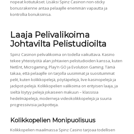
nopeat kotiutukset. Lisäksi Spinz Casinon non-sticky
bonusrakenne antaa pelaajille enemmän vapautta ja
kontrollia bonuksiinsa.
Laaja Pelivalikoima
Johtavilta Pelistudioilta
Spinz Casinon pelivalikoima on todella vaikuttava. Kasino
tekee yhteistyötä alan johtavien pelistudioiden kanssa, kuten
NetEnt, Microgaming, Play’n GO ja Evolution Gaming. Tämä
takaa, että pelaajille on tarjolla uusimmat ja suosituimmat
pelit, kuten kolikkopelejä, pöytäpelejä, live-kasinopelejä ja
jackpot-pelejä. Kolikkopelien valikoima on erityisen laaja, ja
sieltä löytyy pelejä jokaiseen makuun – klassisia
hedelmäpelejä, moderneja videokolikkopelejä ja suuria
progressiivisia jackpotteja.
Kolikkopelien Monipuolisuus
Kolikkopelien maailmassa Spinz Casino tarjoaa todellisen