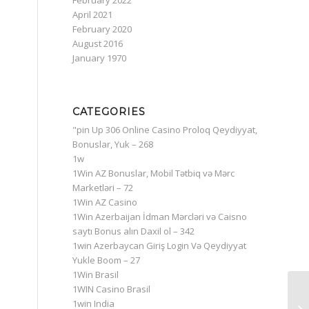
February 2022
April 2021
February 2020
August 2016
January 1970
CATEGORIES
"pin Up 306 Online Casino Proloq Qeydiyyat,
Bonuslar, Yuk – 268
1w
1Win AZ Bonuslar, Mobil Tətbiq və Mərc
Marketləri – 72
1Win AZ Casino
1Win Azerbaijan İdman Mərcləri və Caisno
saytı Bonus alın Daxil ol – 342
1win Azerbaycan Giriş Login Və Qeydiyyat
Yukle Boom – 27
1Win Brasil
1WIN Casino Brasil
Kn
1win India