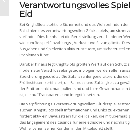
Verantwortungsvolles Spiele
Glücksspiels in D...
Eid
Bei KnightSlots steht die Sicherheit und das Wohlbefinden der 
Richtlinien des verantwortungsvollen Glücksspiels, um sicherz
vorfindet. Dies beinhaltet die Bereitstellung verschiedener We
wie zum Beispiel Einzahlungs-, Verlust- und Sitzungslimits. Die
Ausgaben und Spielzeiten aktiv zu steuern, um sicherzustellen
Problemen führt.
Darüber hinaus legt KnightSlots größten Wert auf den Schutz se
modernster Verschlüsselungstechnologien werden alle Trans
Speicherung geschützt. Die Zufallszahlengeneratoren, die di
Prüfinstituten zertifiziert, um Fairness und Zufälligkeit zu gew
der Plattform nicht manipuliert sind und faire Gewinnchancen 
ist, die auf Transparenz und Integrität setzen.
Die Verpflichtung zu verantwortungsvollem Glücksspiel erstreck
suchen. KnightSlots stellt Informationen und Links zu externen
fördert aktiv ein Bewusstsein für die Risiken, die mit übermäß
das Engagement des Casinos für eine ethische und nachhaltige
Wohlergehen seiner Kunden in den Mittelpunkt stellt.