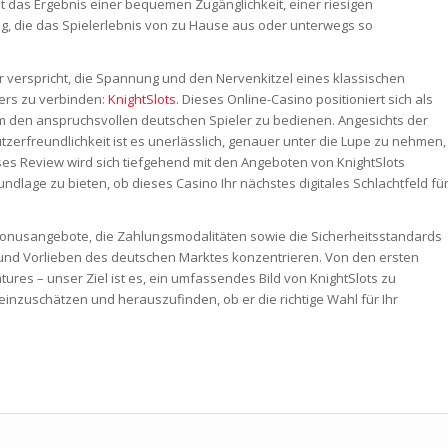
ist das Ergebnis einer bequemen Zugänglichkeit, einer riesigen
g, die das Spielerlebnis von zu Hause aus oder unterwegs so
 verspricht, die Spannung und den Nervenkitzel eines klassischen
ters zu verbinden:
KnightSlots
. Dieses Online-Casino positioniert sich als
 um den anspruchsvollen deutschen Spieler zu bedienen. Angesichts der
zerfreundlichkeit ist es unerlässlich, genauer unter die Lupe zu nehmen,
eses Review wird sich tiefgehend mit den Angeboten von KnightSlots
lage zu bieten, ob dieses Casino Ihr nächstes digitales Schlachtfeld fü
 Bonusangebote, die Zahlungsmodalitäten sowie die Sicherheitsstandards
und Vorlieben des deutschen Marktes konzentrieren. Von den ersten
atures – unser Ziel ist es, ein umfassendes Bild von KnightSlots zu
 einzuschätzen und herauszufinden, ob er die richtige Wahl für Ihr