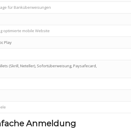
rktage für Banküberweisungen
ig optimierte mobile Website
ic Play
llets (Skrill, Neteller), Sofortüberweisung, Paysafecard,
iele
einfache Anmeldung