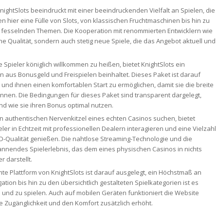
nightSlots beeindruckt mit einer beeindruckenden Vielfalt an Spielen, die
 hier eine Fülle von Slots, von klassischen Fruchtmaschinen bis hin zu
d fesselnden Themen. Die Kooperation mit renommierten Entwicklern wie
he Qualität, sondern auch stetig neue Spiele, die das Angebot aktuell und
Spieler königlich willkommen zu heißen, bietet KnightSlots ein
 aus Bonusgeld und Freispielen beinhaltet. Dieses Paket ist darauf
 und ihnen einen komfortablen Start zu ermöglichen, damit sie die breite
önnen. Die Bedingungen für dieses Paket sind transparent dargelegt,
d wie sie ihren Bonus optimal nutzen.
den authentischen Nervenkitzel eines echten Casinos suchen, bietet
eler in Echtzeit mit professionellen Dealern interagieren und eine Vielzahl
HD-Qualität genießen. Die nahtlose Streaming-Technologie und die
annendes Spielerlebnis, das dem eines physischen Casinos in nichts
r darstellt.
te Plattform von KnightSlots ist darauf ausgelegt, ein Höchstmaß an
tion bis hin zu den übersichtlich gestalteten Spielkategorien ist es
n und zu spielen. Auch auf mobilen Geräten funktioniert die Website
ie Zugänglichkeit und den Komfort zusätzlich erhöht.