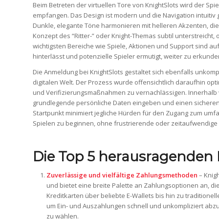
Beim Betreten der virtuellen Tore von KnightSlots wird der Sp
empfangen. Das Design ist modern und die Navigation intuitiv 
Dunkle, elegante Töne harmonieren mit helleren Akzenten, die
Konzept des “Ritter-” oder Knight-Themas subtil unterstreicht, 
wichtigsten Bereiche wie Spiele, Aktionen und Support sind auf
hinterlässt und potenzielle Spieler ermutigt, weiter zu erkunde
Die Anmeldung bei KnightSlots gestaltet sich ebenfalls unkompl
digitalen Welt. Der Prozess wurde offensichtlich daraufhin opt
und Verifizierungsmaßnahmen zu vernachlässigen. Innerhalb w
grundlegende persönliche Daten eingeben und einen sichere
Startpunkt minimiert jegliche Hürden für den Zugang zum umfa
Spielen zu beginnen, ohne frustrierende oder zeitaufwendige
Die Top 5 herausragenden
Zuverlässige und vielfältige Zahlungsmethoden
– Knig
und bietet eine breite Palette an Zahlungsoptionen an, di
Kreditkarten über beliebte E-Wallets bis hin zu traditi
um Ein- und Auszahlungen schnell und unkompliziert abzuwi
zu wählen.