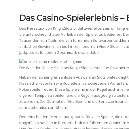
Das Casino-Spielerlebnis –
Das Herzstück von KnightSlots bildet zweifellos sein umfangr
die unterschiedlichsten Vorlieben der Spieler zu bedienen. De
Tausenden von Titeln, die von führenden Softwareentwickler
einfachen Gewinnlinien bis hin zu modernen Video-Slots mit
Jackpots ist für jeden Geschmack etwas dabei.
Die Welt der Online-Slots bei KnightSlots bietet eine faszinie
Neben der schier grenzenlosen Auswahl an Slots bietet KnightS
klassische Favoriten wie Roulette in verschiedenen Varianten,
Pokerspiele freuen. Diese Spiele sind in der Regel auch in eine
eigenen Tempo zu spielen und die Regeln ausgiebig zu testen, b
zuwenden. Die Qualität der Grafiken und die Benutzerfreundli
sehr authentisch anfühlen.
Der entscheidende Anziehungspunkt für viele Spieler, die nach
KnightSlots hat hier in Partnerschaft mit führenden Anbietern 
Live-Dealer-Erlebnis zu bieten. Nutzer können direkt von ihre