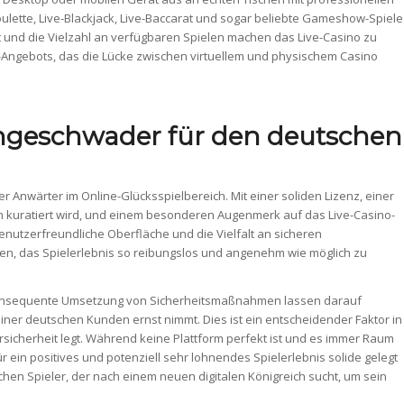
ulette, Live-Blackjack, Live-Baccarat und sogar beliebte Gameshow-Spiele
tät und die Vielzahl an verfügbaren Spielen machen das Live-Casino zu
Angebots, das die Lücke zwischen virtuellem und physischem Casino
rengeschwader für den deutschen
er Anwärter im Online-Glücksspielbereich. Mit einer soliden Lizenz, einer
n kuratiert wird, und einem besonderen Augenmerk auf das Live-Casino-
 benutzerfreundliche Oberfläche und die Vielfalt an sicheren
en, das Spielerlebnis so reibungslos und angenehm wie möglich zu
onsequente Umsetzung von Sicherheitsmaßnahmen lassen darauf
iner deutschen Kunden ernst nimmt. Dies ist ein entscheidender Faktor in
icherheit legt. Während keine Plattform perfekt ist und es immer Raum
r ein positives und potenziell sehr lohnendes Spielerlebnis solide gelegt
schen Spieler, der nach einem neuen digitalen Königreich sucht, um sein