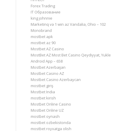
Forex Trading
IT Образование
king johnnie
Marketinq və 1 win az Vandalia, Ohio – 102
Monobrand
mostbet apk
mostbet az 90
Mostbet AZ Casino
MostBet AZ Most Bet Casino Qeydiyyat, Yukle
Android App – 658
Mostbet Azerbaijan
Mostbet Casino AZ
Mostbet Casino Azerbaycan
mostbet giriş
Mostbet India
mostbet kirish
Mostbet Online Casino
Mostbet Online UZ
mostbet oynash
mostbet ozbekistonda
mostbet royxatga olish