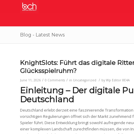
Blog - Latest News
KnightSlots: Führt das digitale Rit
Glücksspielruhm?
/
/
/
June 11, 2026
0 Comments
in
Uncategorized
by
Wp Editor 8E4A
Einleitung – Der digitale Pu
Deutschland
Deutschland erlebt derzeit eine faszinierende Transformation
vorsichtigen Regulierungen öffnet sich der Markt zunehmend fü
Spieler führt. Diese Entwicklung bringt sowohl aufregende neue
einer komplexen Landschaft zurechtfinden müssen, die von Inn