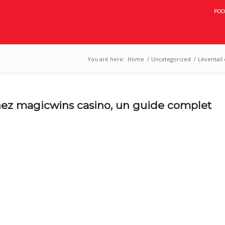
FOO
You are here:
Home
/
Uncategorized
/
Léventail 
chez magicwins casino, un guide complet