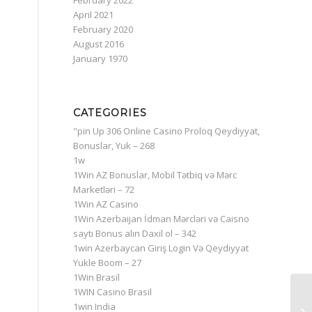
February 2022
April 2021
February 2020
August 2016
January 1970
CATEGORIES
"pin Up 306 Online Casino Proloq Qeydiyyat,
Bonuslar, Yuk – 268
1w
1Win AZ Bonuslar, Mobil Tətbiq və Mərc
Marketləri – 72
1Win AZ Casino
1Win Azerbaijan İdman Mərcləri və Caisno
saytı Bonus alın Daxil ol – 342
1win Azerbaycan Giriş Login Və Qeydiyyat
Yukle Boom – 27
1Win Brasil
1WIN Casino Brasil
No
1win India
ca