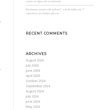
casino en ligne sûr et attrayant
Excitement awaits with indwin7, a fresh india win 7
experience for Indian players
e
RECENT COMMENTS
ARCHIVES
August 2026
July 2026
,
June 2026
April 2026
October 2024
September 2024
August 2024
July 2024
June 2024
May 2024