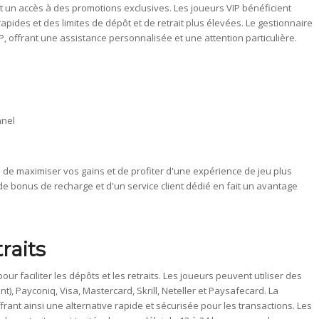
 un accès à des promotions exclusives. Les joueurs VIP bénéficient
apides et des limites de dépôt et de retrait plus élevées. Le gestionnaire
, offrant une assistance personnalisée et une attention particulière.
nnel
de maximiser vos gains et de profiter d'une expérience de jeu plus
e bonus de recharge et d'un service client dédié en fait un avantage
raits
 faciliter les dépôts et les retraits. Les joueurs peuvent utiliser des
, Payconiq, Visa, Mastercard, Skrill, Neteller et Paysafecard. La
ant ainsi une alternative rapide et sécurisée pour les transactions. Les