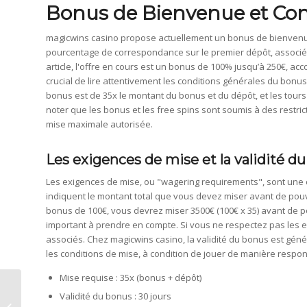
Bonus de Bienvenue et Con
magicwins casino propose actuellement un bonus de bienvenue
pourcentage de correspondance sur le premier dépôt, associé 
article, l'offre en cours est un bonus de 100% jusqu’à 250€, ac
crucial de lire attentivement les conditions générales du bonus
bonus est de 35x le montant du bonus et du dépôt, et les tours
noter que les bonus et les free spins sont soumis à des restric
mise maximale autorisée.
Les exigences de mise et la validité d
Les exigences de mise, ou "wagering requirements", sont une 
indiquent le montant total que vous devez miser avant de pouvo
bonus de 100€, vous devrez miser 3500€ (100€ x 35) avant de po
important à prendre en compte. Si vous ne respectez pas les ex
associés. Chez magicwins casino, la validité du bonus est géné
les conditions de mise, à condition de jouer de manière respo
Mise requise : 35x (bonus + dépôt)
Regular players enjoy massive wins
Validité du bonus : 30 jours
and low wagering with cheekybingo