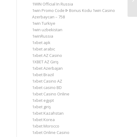
1WIN Official In Russia
Bo
1win Promo Code ᐈ Bonus Kodu 1win Casino
Azerbaycan – 758
1win Turkiye
1win uzbekistan
1winRussia
1xbet apk
1xbet arabic
1xbet AZ Casino
1XBET AZ Giriş
1xbet Azerbajan
1xbet Brazil
1xbet Casino AZ
1xbet casino BD
1xbet Casino Online
1xbet egypt
1xbet giriş
1xbet Kazahstan
1xbet Korea
1xbet Morocco
1xbet Online Casino