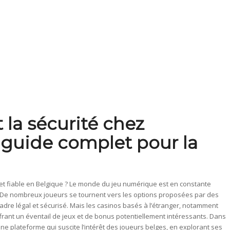
 la sécurité chez
 guide complet pour la
 et fiable en Belgique ? Le monde du jeu numérique est en constante
fi. De nombreux joueurs se tournent vers les options proposées par des
adre légal et sécurisé. Mais les casinos basés à l’étranger, notamment
ffrant un éventail de jeux et de bonus potentiellement intéressants. Dans
une plateforme qui suscite l’intérêt des joueurs belges, en explorant ses