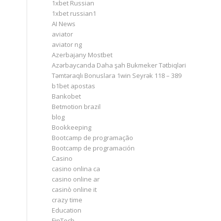
1xbet Russian
1xbet russian1
AI News
aviator
aviator ng
Azerbajany Mostbet
Azərbaycanda Daha şah Bukmeker Tətbiqləri
Təmtəraqlı Bonuslara 1win Seyrək 118 – 389
b1bet apostas
Bankobet
Betmotion brazil
blog
Bookkeeping
Bootcamp de programação
Bootcamp de programación
Casino
casino onlina ca
casino online ar
casinò online it
crazy time
Education
FinTech