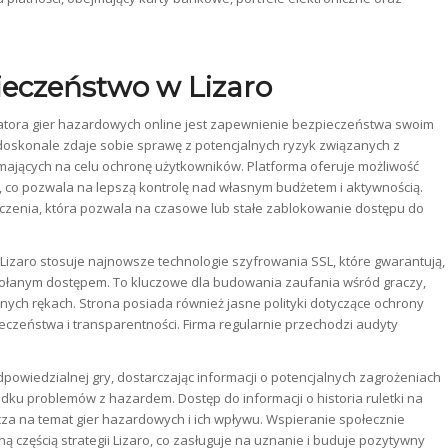
ieczeństwo w Lizaro
tora gier hazardowych online jest zapewnienie bezpieczeństwa swoim
oskonale zdaje sobie sprawę z potencjalnych ryzyk związanych z
ających na celu ochronę użytkowników. Platforma oferuje możliwość
e, co pozwala na lepszą kontrolę nad własnym budżetem i aktywnością.
czenia, która pozwala na czasowe lub stałe zablokowanie dostępu do
izaro stosuje najnowsze technologie szyfrowania SSL, które gwarantują,
wołanym dostępem. To kluczowe dla budowania zaufania wśród graczy,
nych rękach. Strona posiada również jasne polityki dotyczące ochrony
eczeństwa i transparentności. Firma regularnie przechodzi audyty
powiedzialnej gry, dostarczając informacji o potencjalnych zagrożeniach
ku problemów z hazardem. Dostęp do informacji o historia ruletki na
za na temat gier hazardowych i ich wpływu. Wspieranie społecznie
ą częścią strategii Lizaro, co zasługuje na uznanie i buduje pozytywny