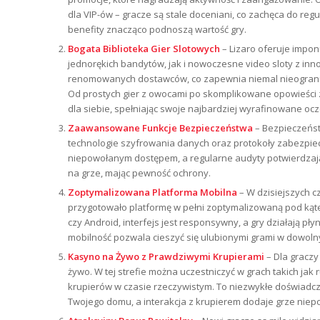
dla VIP-ów – gracze są stale doceniani, co zachęca do re
benefity znacząco podnoszą wartość gry.
Bogata Biblioteka Gier Slotowych
– Lizaro oferuje impo
jednorękich bandytów, jak i nowoczesne video sloty z inn
renomowanych dostawców, co zapewnia niemal nieogranicz
Od prostych gier z owocami po skomplikowane opowieści 
dla siebie, spełniając swoje najbardziej wyrafinowane oc
Zaawansowane Funkcje Bezpieczeństwa
– Bezpieczeńst
technologie szyfrowania danych oraz protokoły zabezpie
niepowołanym dostępem, a regularne audyty potwierdzają 
na grze, mając pewność ochrony.
Zoptymalizowana Platforma Mobilna
– W dzisiejszych c
przygotowało platformę w pełni zoptymalizowaną pod kątem
czy Android, interfejs jest responsywny, a gry działają pł
mobilność pozwala cieszyć się ulubionymi grami w dowolny
Kasyno na Żywo z Prawdziwymi Krupierami
– Dla graczy
żywo. W tej strefie można uczestniczyć w grach takich jak
krupierów w czasie rzeczywistym. To niezwykłe doświadc
Twojego domu, a interakcja z krupierem dodaje grze niep