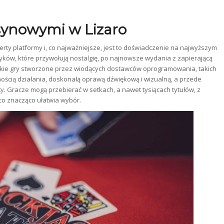
synowymi w Lizaro
ty platformy i, co najważniejsze, jest to doświadczenie na najwyższym
syków, które przywołują nostalgię, po najnowsze wydania z zapierającą
stkie gry stworzone przez wiodących dostawców oprogramowania, takich
nnością działania, doskonałą oprawą dźwiękową i wizualną, a przede
y. Gracze mogą przebierać w setkach, a nawet tysiącach tytułów, z
 co znacząco ułatwia wybór.