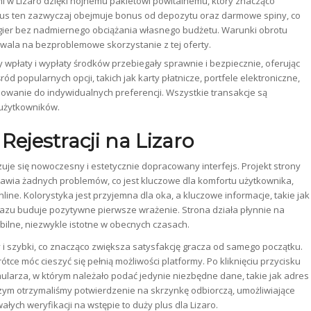
ni w Lizaro dzięki hojnemu pakietowi powitalnemu, który znacząco
nus ten zazwyczaj obejmuje bonus od depozytu oraz darmowe spiny, co
 gier bez nadmiernego obciążania własnego budżetu. Warunki obrotu
wala na bezproblemowe skorzystanie z tej oferty.
y wpłaty i wypłaty środków przebiegały sprawnie i bezpiecznie, oferując
 popularnych opcji, takich jak karty płatnicze, portfele elektroniczne,
owanie do indywidualnych preferencji. Wszystkie transakcje są
użytkowników.
Rejestracji na Lizaro
je się nowoczesny i estetycznie dopracowany interfejs. Projekt strony
prawia żadnych problemów, co jest kluczowe dla komfortu użytkownika,
ine. Kolorystyka jest przyjemna dla oka, a kluczowe informacje, takie jak
 razu buduje pozytywne pierwsze wrażenie. Strona działa płynnie na
ilne, niezwykle istotne w obecnych czasach.
y i szybki, co znacząco zwiększa satysfakcję gracza od samego początku.
ce móc cieszyć się pełnią możliwości platformy. Po kliknięciu przycisku
mularza, w którym należało podać jedynie niezbędne dane, takie jak adres
 czym otrzymaliśmy potwierdzenie na skrzynkę odbiorczą, umożliwiające
łych weryfikacji na wstępie to duży plus dla Lizaro.