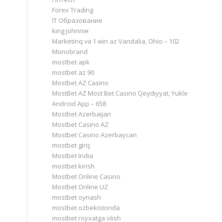
Forex Trading
IT Образование
king johnnie
Marketinq və 1 win az Vandalia, Ohio – 102
Monobrand
mostbet apk
mostbet az 90
Mostbet AZ Casino
MostBet AZ Most Bet Casino Qeydiyyat, Yukle
Android App – 658
Mostbet Azerbaijan
Mostbet Casino AZ
Mostbet Casino Azerbaycan
mostbet giriş
Mostbet India
mostbet kirish
Mostbet Online Casino
Mostbet Online UZ
mostbet oynash
mostbet ozbekistonda
mostbet royxatga olish