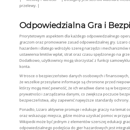
przelewy. |
Odpowiedzialna Gra i Bezp
Priorytetowym aspektem dla każdego odpowiedzialnego opera
graczom oraz promowanie zasad odpowiedzialnej gry. Lizaro d
hazardem i dlatego wdrożyło szereg narzędzi i mechanizmów m
ustawienia limitów wpłat, strat oraz czasu spędzonego na grz
Dodatkowo, użytkownicy mogą skorzystać z funkcji samowyklu
konta.
W trosce o bezpieczeństwo danych osobowych i finansowych, L
że wszelkie przesyłane informacje są chronione przed niepo
którzy mogą mieć pewność, że ich wrażliwe dane są w bezpiecz
prywatności i zarządzania danymi, co zwiększa poczucie bezpi
bezpieczeństwa, aby zapewnić najwyższe standardy ochrony.
Ponadto, Lizaro aktywnie promuje i edukuje graczy na temat od
oraz wskazując miejsca, gdzie można uzyskać pomoc w przypad
Wikipedii może być jednym z elementów szerszej edukacji grac
odpowiedzialnego podejścia do gier hazardowych jest integraln