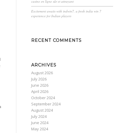
casino en ligne sûr et attrayant
Excitement awaits with indwin7, a fresh india win 7
experience for Indian players
RECENT COMMENTS
d
ARCHIVES
ę
August 2026
July 2026
June 2026
April 2026
October 2024
September 2024
a
August 2024
July 2024
June 2024
May 2024