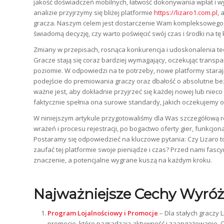
jakość doświadczeń mobilnych, łatwość dokonywania wpłat i wy
analizie przyjrzymy się bliżej platformie
https://lizaro1.com.pl
, 
gracza. Naszym celem jest dostarczenie Wam kompleksowego s
świadomą decyzję, czy warto poświęcić swój czas i środki na tę
Zmiany w przepisach, rosnąca konkurencja i udoskonalenia tec
Gracze stają się coraz bardziej wymagający, oczekując transp
poziomie. W odpowiedzi na te potrzeby, nowe platformy starają
podejście do premiowania graczy oraz dbałość o absolutne be
ważne jest, aby dokładnie przyjrzeć się każdej nowej lub nieco m
faktycznie spełnia ona surowe standardy, jakich oczekujemy 
W niniejszym artykule przygotowaliśmy dla Was szczegółową r
wrażeń i procesu rejestracji, po bogactwo oferty gier, funkcj
Postaramy się odpowiedzieć na kluczowe pytania: Czy Lizaro to
zaufać tej platformie swoje pieniądze i czas? Przed nami fasc
znaczenie, a potencjalne wygrane kuszą na każdym kroku.
Najważniejsze Cechy Wyróżn
Program Lojalnościowy i Promocje
– Dla stałych graczy 
promocje, które nagradzają aktywność i zaangażowanie. 