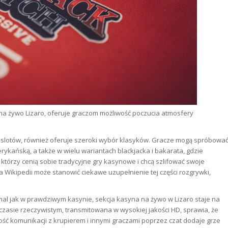
 na żywo Lizaro, oferuje graczom możliwość poczucia atmosfery
r slotów, również oferuje szeroki wybór klasyków. Gracze mogą spróbowa
rykańską, a także w wielu wariantach blackjacka i bakarata, gdzie
y, którzy cenią sobie tradycyjne gry kasynowe i chcą szlifować swoje
 na Wikipedii może stanowić ciekawe uzupełnienie tej części rozgrywki,
al jak w prawdziwym kasynie, sekcja kasyna na żywo w Lizaro staje na
czasie rzeczywistym, transmitowana w wysokiej jakości HD, sprawia, że
ość komunikacji z krupierem i innymi graczami poprzez czat dodaje grze