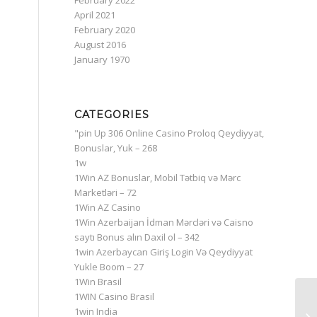
February 2022
April 2021
February 2020
August 2016
January 1970
CATEGORIES
"pin Up 306 Online Casino Proloq Qeydiyyat,
Bonuslar, Yuk – 268
1w
1Win AZ Bonuslar, Mobil Tətbiq və Mərc
Marketləri – 72
1Win AZ Casino
1Win Azerbaijan İdman Mərcləri və Caisno
saytı Bonus alın Daxil ol – 342
1win Azerbaycan Giriş Login Və Qeydiyyat
Yukle Boom – 27
1Win Brasil
1WIN Casino Brasil
Vo
1win India
Po