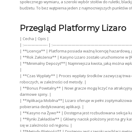
społecznego wymiaru, a szeroki wybór stołów do ruletki, blac
budżetu. To bez wątpienia jeden z najmocniejszych punktów ofe
Przegląd Platformy Lizaro
| Cecha | Opis |
| :——————- | :————————————————————
| **Licencja** | Platforma posiada ważną licencję hazardową, p
| **Rok Założenia** | Kasyno Lizaro zostało uruchomione w [Ro
| **Minimalny Depozyt**| Najmniejsza kwota, jaką można wpłac
|
| **Czas Wypłaty** | Proces wypłaty środków zazwyczaj trwa
roboczych, w zależności od metody. |
| **Bonus Powitalny** | Nowi gracze mogą liczyć na atrakcyjn
darmowe spiny. |
| **Aplikacja Mobilna**| Lizaro oferuje w pełni zoptymalizow
pobierania dedykowanej aplikacji. |
| **Kasyno na Żywo** | Dostępna jest rozbudowana sekcja ka
| **Rynki Zakładów** | Główny nacisk położony jest na gry 
się w zależności od regionu. |
| **Metody Płatności** | Dostępny jest szeroki wachlarz metod