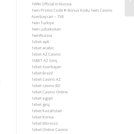
1WIN Official In Russia
Do
1win Promo Code ᐈ Bonus Kodu 1win Casino
Azerbaycan – 758
1win Turkiye
1win uzbekistan
1winRussia
1xbet apk
1xbet arabic
1xbet AZ Casino
1XBET AZ Giriş
1xbet Azerbajan
1xbet Brazil
1xbet Casino AZ
ć
1xbet casino BD
1xbet Casino Online
1xbet egypt
1xbet giriş
1xbet Kazahstan
1xbet Korea
1xbet Morocco
1xbet Online Casino