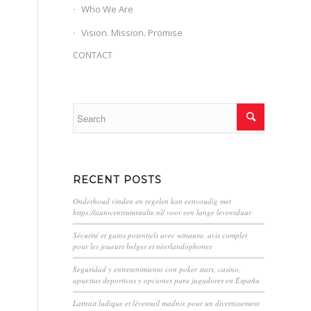
Who We Are
Vision. Mission. Promise
CONTACT
RECENT POSTS
Onderhoud vinden en regelen kan eenvoudig met
https://autocentrumraalte.nl/ voor een lange levensduur
Sécurité et gains potentiels avec winaura, avis complet
pour les joueurs belges et néerlandophones
Seguridad y entretenimiento con poker stars, casino,
apuestas deportivas y opciones para jugadores en España
Lattrait ludique et léventail madnix pour un divertissement