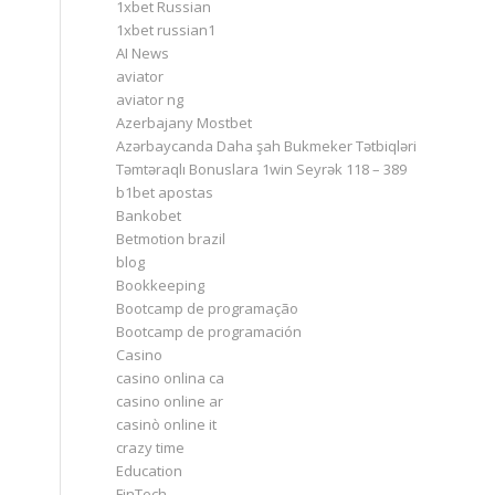
1xbet Russian
1xbet russian1
AI News
aviator
aviator ng
Azerbajany Mostbet
Azərbaycanda Daha şah Bukmeker Tətbiqləri
Təmtəraqlı Bonuslara 1win Seyrək 118 – 389
b1bet apostas
Bankobet
Betmotion brazil
blog
Bookkeeping
Bootcamp de programação
Bootcamp de programación
Casino
casino onlina ca
casino online ar
casinò online it
crazy time
Education
FinTech