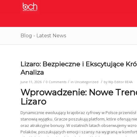
Blog - Latest News
Lizaro: Bezpieczne i Ekscytujące Kr
Analiza
/
/
/
June 11, 2026
0 Comments
in
Uncategorized
by
Wp Editor 8E4A
Wprowadzenie: Nowe Trend
Lizaro
Dynamicznie ewoluujący krajobraz cyfrowy w Polsce przeniósł 
stanowią wyjątku. Gracze poszukują platform, które oferują nie 
oraz atrakcyjne bonusy. W ostatnich latach obserwujemy wzrost 
Polaków, poszukujących emocji i szansy na wygraną w komfort