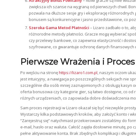
Atrakcyjny Bonus Powitalny
– Nowi gracze są mile widzia
zwiększa ich szanse na wygraną od pierwszych chwil. Bo
pozwala na dłuższe sesje gry i eksplorację różnorodnych
bonusem są konkurencyjne i jasno przedstawione, co poz
Szeroka Gama Metod Płatności
– Lizaro zadbało o to, ab
różnorodne metody płatności. Gracze mogą wybierać spośród
czy przelewy bankowe, co zapewnia elastyczność i dostos
szyfrowane, co gwarantuje ochronę danych finansowych 
Pierwsze Wrażenia i Proces 
Po wejściu na stronę
https://lizaro1.com.pl
, naszym oczom ukazu
jest intuicyjny, a nawigacja po poszczególnych sekcjach nie s
szczególnie dla osób mniej zaznajomionych z obsługą kasyn onl
oferta bonusowa czy kategorie gier, są łatwo dostępne, co od
różnych urządzeniach, co zapowiada dobre doświadczenia mob
Sam proces rejestracji w Lizaro okazał się być niezwykle prost
Wystarczy kilka podstawowych kroków, aby założyć konto i wkrót
“Zarejestruj się” natychmiast przekierowani zostaliśmy do for
e-mail, hasło oraz waluta. Całość zajęła dosłownie minutę, po
pełne aktywowanie konta. Brak zbędnych komplikacji i długotrwa