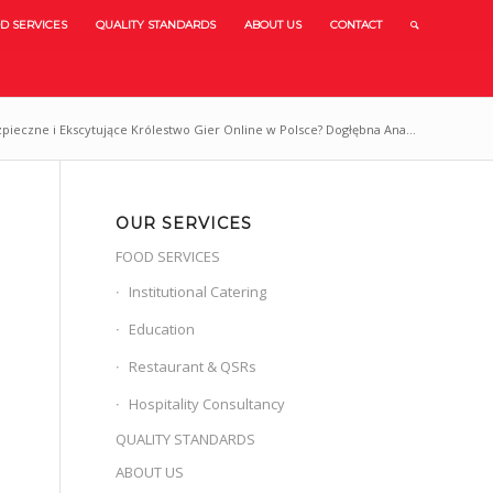
D SERVICES
QUALITY STANDARDS
ABOUT US
CONTACT
zpieczne i Ekscytujące Królestwo Gier Online w Polsce? Dogłębna Ana...
OUR SERVICES
FOOD SERVICES
Institutional Catering
Education
Restaurant & QSRs
Hospitality Consultancy
QUALITY STANDARDS
ABOUT US