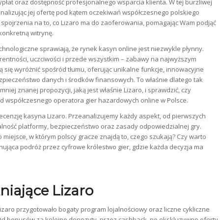
płat oraz dostępność profesjonalnego wsparcia klienta. W tej burzliwej
analizując jej ofertę pod kątem oczekiwań współczesnego polskiego
pojrzenia na to, co Lizaro ma do zaoferowania, pomagając Wam podjąć
 konkretną witrynę.
hnologiczne sprawiają, że rynek kasyn online jest niezwykle płynny.
arentności, uczciwości i przede wszystkim – zabawy na najwyższym
 się wyróżnić spośród tłumu, oferując unikalne funkcje, innowacyjne
zpieczeństwo danych i środków finansowych. To właśnie dlatego tak
niej znanej propozycji, jaką jest właśnie Lizaro, i sprawdzić, czy
od współczesnego operatora gier hazardowych online w Polsce.
ecenzję kasyna Lizaro. Przeanalizujemy każdy aspekt, od pierwszych
onalność platformy, bezpieczeństwo oraz zasady odpowiedzialnej gry.
 miejsce, w którym polscy gracze znajdą to, czego szukają? Czy warto
ynująca podróż przez cyfrowe królestwo gier, gdzie każda decyzja ma
iające Lizaro
Lizaro przygotowało bogaty program lojalnościowy oraz liczne cykliczne
Od bonusów za kolejne depozyty, przez cashback, po ekskluzywne oferty