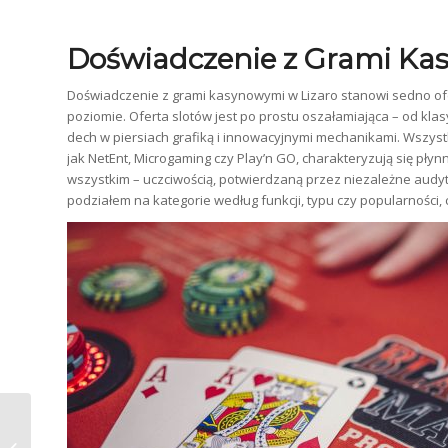
Doświadczenie z Grami Ka
Doświadczenie z grami kasynowymi w Lizaro stanowi sedno ofer
poziomie. Oferta slotów jest po prostu oszałamiająca – od kla
dech w piersiach grafiką i innowacyjnymi mechanikami. Wszy
jak NetEnt, Microgaming czy Play’n GO, charakteryzują się pły
wszystkim – uczciwością, potwierdzaną przez niezależne audyt
podziałem na kategorie według funkcji, typu czy popularności,
Yep Casino: Twoja Brama do Świata
Luksusowych Gier i