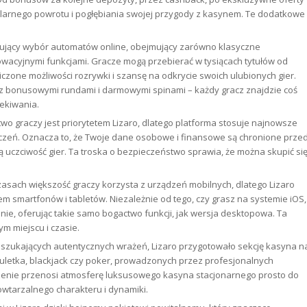
gularnego powrotu i pogłębiania swojej przygody z kasynem. Te dodatkowe
nujący wybór automatów online, obejmujący zarówno klasyczne
owacyjnymi funkcjami. Gracze mogą przebierać w tysiącach tytułów od
one możliwości rozrywki i szansę na odkrycie swoich ulubionych gier.
z bonusowymi rundami i darmowymi spinami – każdy gracz znajdzie coś
zekiwania.
wo graczy jest priorytetem Lizaro, dlatego platforma stosuje najnowsze
czeń. Oznacza to, że Twoje dane osobowe i finansowe są chronione prze
uczciwość gier. Ta troska o bezpieczeństwo sprawia, że można skupić si
zasach większość graczy korzysta z urządzeń mobilnych, dlatego Lizaro
 smartfonów i tabletów. Niezależnie od tego, czy grasz na systemie iOS,
ynnie, oferując takie samo bogactwo funkcji, jak wersja desktopowa. Ta
m miejscu i czasie.
 szukających autentycznych wrażeń, Lizaro przygotowało sekcję kasyna n
 ruletka, blackjack czy poker, prowadzonych przez profesjonalnych
zenie przenosi atmosferę luksusowego kasyna stacjonarnego prosto do
owtarzalnego charakteru i dynamiki.