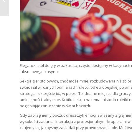
Niezapomnianych Emocji...
Elegancki stół do gry w bakarata, często dostępny w kasynach
luksusowego kasyna.
Sekcja gier stołowych, choć może mniej rozbudowana niż zbió
swoich sił w różnych odmianach ruletki, od europejskiej po ame
strategia i szczęście idą w parze. To idealne miejsce dla gracz
umiejętności taktyczne. Krótka lekcja na temat historia ruletki
pogłębiając zanurzenie w świat hazardu.
Gdy zapragniemy poczuć dreszczyk emocji związany z grą niem
wysokości zadania. Interakcja z profesjonalnymi krupierami w 
czujemy się jakbyśmy zasiadali przy prawdziwym stołe. Możliw