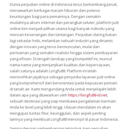
Dunia perjudian online di Indonesia terus berkembang pesat,
menawarkan berbagai macam hiburan dan potensi
keuntungan bagi para pemainnya. Dengan semakin
mudahnya akses internet dan perangkat seluler, platform judi
online kini menjadi pilihan utama bagi banyak individu yang
mencari kesenangan dan tantangan. Perjudian daring bukan
lagi sekadar hobi, melainkan sebuah industri yang dinamis
dengan inovasi yang terus bermunculan, mulai dari
permainan yang semakin realistis hingga sistem pembayaran
yang efisien. Di tengah lanskap yang kompetitif ini, muncul
nama-nama yang menjanjikan kualitas dan kepercayaan,
salah satunya adalah Longfu88. Platform ini telah
menorehkan jejaknya sebagai penyedia layanan judi online
yang komprehensif dan berorientasi pada kepuasan pemain
di tanah air. Kami mengundang Anda untuk menjelajahi lebih
dalam apa yang ditawarkan oleh
https://longfu88-id.net
,
sebuah destinasi yang siap membawa pengalaman bermain
Anda ke level yang lebih tinggi. Ulasan mendalam ini akan
mengupas tuntas fitur, keunggulan, dan aspek penting
lainnya yang membuat Longfu88 menonjol di pasar Indonesia.
Seiring dengan perkembangan teknologi, tren perjudian