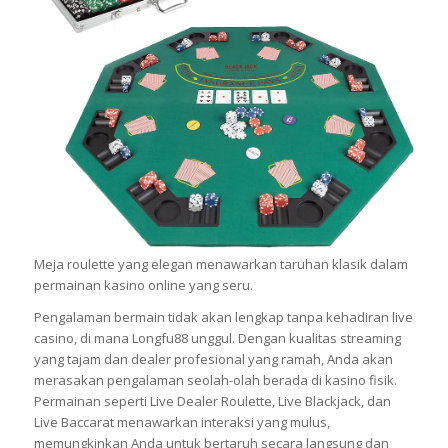
Meja roulette yang elegan menawarkan taruhan klasik dalam
permainan kasino online yang seru.
Pengalaman bermain tidak akan lengkap tanpa kehadiran live
casino, di mana Longfu88 unggul. Dengan kualitas streaming
yang tajam dan dealer profesional yang ramah, Anda akan
merasakan pengalaman seolah-olah berada di kasino fisik.
Permainan seperti Live Dealer Roulette, Live Blackjack, dan
Live Baccarat menawarkan interaksi yang mulus,
memungkinkan Anda untuk bertaruh secara langsung dan