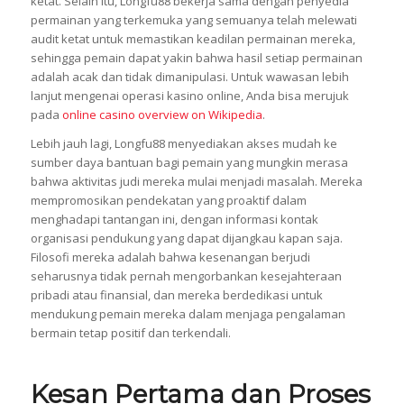
ketat. Selain itu, Longfu88 bekerja sama dengan penyedia
permainan yang terkemuka yang semuanya telah melewati
audit ketat untuk memastikan keadilan permainan mereka,
sehingga pemain dapat yakin bahwa hasil setiap permainan
adalah acak dan tidak dimanipulasi. Untuk wawasan lebih
lanjut mengenai operasi kasino online, Anda bisa merujuk
pada
online casino overview on Wikipedia
.
Lebih jauh lagi, Longfu88 menyediakan akses mudah ke
sumber daya bantuan bagi pemain yang mungkin merasa
bahwa aktivitas judi mereka mulai menjadi masalah. Mereka
mempromosikan pendekatan yang proaktif dalam
menghadapi tantangan ini, dengan informasi kontak
organisasi pendukung yang dapat dijangkau kapan saja.
Filosofi mereka adalah bahwa kesenangan berjudi
seharusnya tidak pernah mengorbankan kesejahteraan
pribadi atau finansial, dan mereka berdedikasi untuk
mendukung pemain mereka dalam menjaga pengalaman
bermain tetap positif dan terkendali.
Kesan Pertama dan Proses