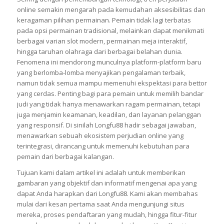
online semakin mengarah pada kemudahan aksesibilitas dan
keragaman pilihan permainan. Pemain tidak lagi terbatas
pada opsi permainan tradisional, melainkan dapat menikmati
berbagai varian slot modern, permainan meja interaktif,
hingga taruhan olahraga dari berbagai belahan dunia.
Fenomena ini mendorong munculnya platform-platform baru
yang berlomba-lomba menyajikan pengalaman terbaik,
namun tidak semua mampu memenuhi ekspektasi para bettor
yang cerdas. Penting bagi para pemain untuk memilih bandar
judi yang tidak hanya menawarkan ragam permainan, tetapi
juga menjamin keamanan, keadilan, dan layanan pelanggan
yang responsif. Di sinilah Longfu88 hadir sebagai jawaban,
menawarkan sebuah ekosistem perjudian online yang
terintegrasi, dirancang untuk memenuhi kebutuhan para
pemain dari berbagai kalangan.
Tujuan kami dalam artikel ini adalah untuk memberikan
gambaran yang objektif dan informatif mengenai apa yang
dapat Anda harapkan dari Longfu88. Kami akan membahas
mulai dari kesan pertama saat Anda mengunjungi situs
mereka, proses pendaftaran yang mudah, hingga fitur-fitur