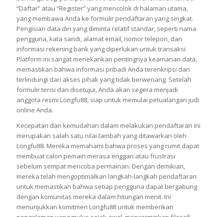
“Daftar” atau “Register” yang mencolok di halaman utama,
yang membawa Anda ke formulir pendaftaran yang singkat.
Pengisian data diri yang diminta relatif standar, seperti nama
pengguna, kata sandi, alamat email, nomor telepon, dan
informasi rekening bank yang diperlukan untuk transaksi.
Platform ini sangat menekankan pentingnya keamanan data,
memastikan bahwa informasi pribadi Anda terenkripsi dan
terlindungi dari akses pihak yang tidak berwenang. Setelah
formulir terisi dan disetujui, Anda akan segera menjadi
anggota resmi Longfu88, siap untuk memulai petualangan judi
online Anda.
Kecepatan dan kemudahan dalam melakukan pendaftaran ini
merupakan salah satu nilai tambah yang ditawarkan oleh
Longfu88. Mereka memahami bahwa proses yang rumit dapat
membuat calon pemain merasa enggan atau frustrasi
sebelum sempat mencoba permainan. Dengan demikian,
mereka telah mengoptimalkan langkah-langkah pendaftaran
untuk memastikan bahwa setiap pengguna dapat bergabung
dengan komunitas mereka dalam hitungan menit. Ini
menunjukkan komitmen Longfu88 untuk memberikan