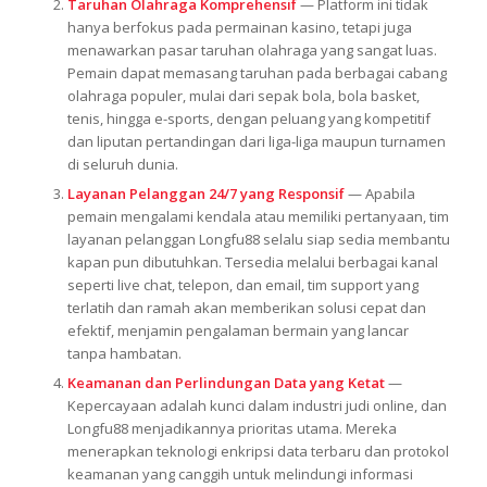
Taruhan Olahraga Komprehensif
— Platform ini tidak
hanya berfokus pada permainan kasino, tetapi juga
menawarkan pasar taruhan olahraga yang sangat luas.
Pemain dapat memasang taruhan pada berbagai cabang
olahraga populer, mulai dari sepak bola, bola basket,
tenis, hingga e-sports, dengan peluang yang kompetitif
dan liputan pertandingan dari liga-liga maupun turnamen
di seluruh dunia.
Layanan Pelanggan 24/7 yang Responsif
— Apabila
pemain mengalami kendala atau memiliki pertanyaan, tim
layanan pelanggan Longfu88 selalu siap sedia membantu
kapan pun dibutuhkan. Tersedia melalui berbagai kanal
seperti live chat, telepon, dan email, tim support yang
terlatih dan ramah akan memberikan solusi cepat dan
efektif, menjamin pengalaman bermain yang lancar
tanpa hambatan.
Keamanan dan Perlindungan Data yang Ketat
—
Kepercayaan adalah kunci dalam industri judi online, dan
Longfu88 menjadikannya prioritas utama. Mereka
menerapkan teknologi enkripsi data terbaru dan protokol
keamanan yang canggih untuk melindungi informasi