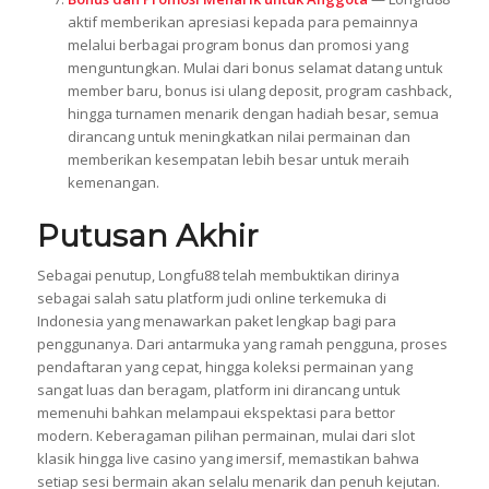
aktif memberikan apresiasi kepada para pemainnya
melalui berbagai program bonus dan promosi yang
menguntungkan. Mulai dari bonus selamat datang untuk
member baru, bonus isi ulang deposit, program cashback,
hingga turnamen menarik dengan hadiah besar, semua
dirancang untuk meningkatkan nilai permainan dan
memberikan kesempatan lebih besar untuk meraih
kemenangan.
Putusan Akhir
Sebagai penutup, Longfu88 telah membuktikan dirinya
sebagai salah satu platform judi online terkemuka di
Indonesia yang menawarkan paket lengkap bagi para
penggunanya. Dari antarmuka yang ramah pengguna, proses
pendaftaran yang cepat, hingga koleksi permainan yang
sangat luas dan beragam, platform ini dirancang untuk
memenuhi bahkan melampaui ekspektasi para bettor
modern. Keberagaman pilihan permainan, mulai dari slot
klasik hingga live casino yang imersif, memastikan bahwa
setiap sesi bermain akan selalu menarik dan penuh kejutan.