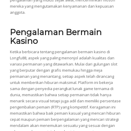
pengalaman yang mulus sejak awal, mencerminkan filosofi
mereka yang mengutamakan kenyamanan dan kepuasan
anggota.
Pengalaman Bermain
Kasino
Ketika berbicara tentang pengalaman bermain kasino di
Longfu88, aspek yang paling menonjol adalah kualitas dan
variasi permainan yang ditawarkan. Mulai dari gulungan slot
yang berputar dengan grafis memukau hingga meja
permainan yang menantang, setiap aspek telah dirancang
untuk memberikan hiburan maksimal. Platform ini bekerja
sama dengan penyedia perangkat lunak game ternama di
dunia, memastikan bahwa setiap permainan tidak hanya
menarik secara visual tetapi juga adil dan memiliki persentase
pengembalian pemain (RTP) yang kompetitif. Keragaman ini
memastikan bahwa baik pemain kasual yang mencari hiburan
cepat maupun pemain berpengalaman yang mencari strategi
mendalam akan menemukan sesuatu yang sesuai dengan