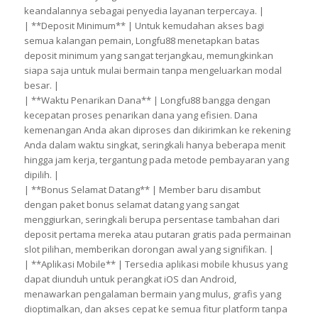
keandalannya sebagai penyedia layanan terpercaya. |
| **Deposit Minimum** | Untuk kemudahan akses bagi
semua kalangan pemain, Longfu88 menetapkan batas
deposit minimum yang sangat terjangkau, memungkinkan
siapa saja untuk mulai bermain tanpa mengeluarkan modal
besar. |
| **Waktu Penarikan Dana** | Longfu88 bangga dengan
kecepatan proses penarikan dana yang efisien. Dana
kemenangan Anda akan diproses dan dikirimkan ke rekening
Anda dalam waktu singkat, seringkali hanya beberapa menit
hingga jam kerja, tergantung pada metode pembayaran yang
dipilih. |
| **Bonus Selamat Datang** | Member baru disambut
dengan paket bonus selamat datang yang sangat
menggiurkan, seringkali berupa persentase tambahan dari
deposit pertama mereka atau putaran gratis pada permainan
slot pilihan, memberikan dorongan awal yang signifikan. |
| **Aplikasi Mobile** | Tersedia aplikasi mobile khusus yang
dapat diunduh untuk perangkat iOS dan Android,
menawarkan pengalaman bermain yang mulus, grafis yang
dioptimalkan, dan akses cepat ke semua fitur platform tanpa