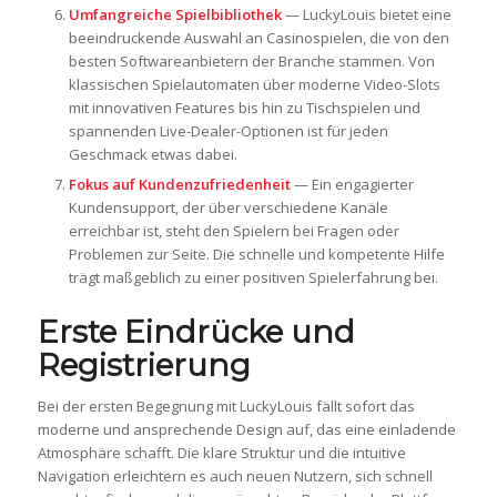
Umfangreiche Spielbibliothek
— LuckyLouis bietet eine
beeindruckende Auswahl an Casinospielen, die von den
besten Softwareanbietern der Branche stammen. Von
klassischen Spielautomaten über moderne Video-Slots
mit innovativen Features bis hin zu Tischspielen und
spannenden Live-Dealer-Optionen ist für jeden
Geschmack etwas dabei.
Fokus auf Kundenzufriedenheit
— Ein engagierter
Kundensupport, der über verschiedene Kanäle
erreichbar ist, steht den Spielern bei Fragen oder
Problemen zur Seite. Die schnelle und kompetente Hilfe
trägt maßgeblich zu einer positiven Spielerfahrung bei.
Erste Eindrücke und
Registrierung
Bei der ersten Begegnung mit LuckyLouis fällt sofort das
moderne und ansprechende Design auf, das eine einladende
Atmosphäre schafft. Die klare Struktur und die intuitive
Navigation erleichtern es auch neuen Nutzern, sich schnell