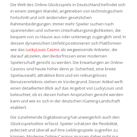
Die Welt des Online-Glücksspiels in Deutschland befindet sich
in einem stetigen Wandel, angetrieben von technologischem
Fortschritt und sich ändernden gesetzlichen
Rahmenbedingungen. Immer mehr Spieler suchen nach
spannenden und sicheren Unterhaltungsmöglichkeiten, die
bequem von zu Hause aus oder unterwegs zugänglich sind. In
diesem dynamischen Umfeld positionieren sich Plattformen
wie das
LuckyLouis Casino
als wegweisende Anbieter, die
darauf abzielen, den Bedürfnissen einer modernen
Spielerschaft gerecht zu werden. Die Erwartungen an Online-
Casinos sind heute höher denn je: Sicherheit, eine breite
Spielauswahl, attraktive Boni und ein reibungsloses
Benutzererlebnis stehen im Vordergrund. Dieser Artikel wirft
einen detaillierten Blick auf das Angebot von LuckyLouis und
beleuchtet, ob es diesen hohen Ansprüchen gerecht werden
kann und wie es sich in der deutschen iGaming-Landschaft
etabliert.
Die zunehmende Digitalisierung hat unweigerlich auch den
Glücksspielsektor erfasst. Spieler schätzen die Flexibilität,
jederzeit und überall auf ihre Lieblingsspiele zugreifen zu
können. Moderne Online-Casinos müssen daher nicht nur