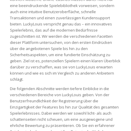
eine beeindruckende Spielebibliothek vorweisen, sondern
auch eine intuitive Benutzeroberfläche, schnelle
Transaktionen und einen zuverlässigen Kundensupport
bieten. LuckyLouis verspricht genau das – ein innovatives
Spielerlebnis, das auf die modernen Bedürfnisse
zugeschnitten ist. Wir werden die verschiedenen Facetten
dieser Plattform untersuchen, von den ersten Eindrücken
über die angebotenen Spiele bis hin zu den
Sicherheitsaspekten, um eine fundierte Einschätzung zu
geben. Ziel ist es, potenziellen Spielern einen klaren Überblick
darüber zu verschaffen, was sie von LuckyLouis erwarten
können und wie es sich im Vergleich zu anderen Anbietern
schlägt.
Die folgenden Abschnitte werden tiefere Einblicke in die
verschiedenen Bereiche von LuckyLouis geben. Von der
Benutzerfreundlichkeit der Registrierung über die
Einzigartigkeit der Features bis hin zur Qualität des gesamten
Spielerlebnisses. Dabei werden wir sowohl licht- als auch
schattenseiten nicht scheuen, um eine ausgewogene und
ehrliche Bewertung zu präsentieren. Ob Sie ein erfahrener