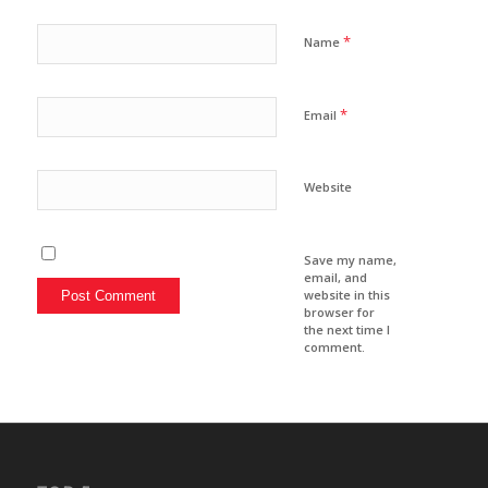
*
Name
*
Email
Website
Save my name,
email, and
website in this
browser for
the next time I
comment.