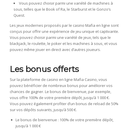
Vous pouvez choisir parmi une variété de machines à
sous, telles que le Book of Ra, le Starburst et le Gonzo’s
Quest.
Les jeux modernes proposés par le casino Mafia en ligne sont
conçus pour offrir une expérience de jeu unique et captivante.
Vous pouvez choisir parmi une variété de jeux, tels que le
blackjack, le roulette, le poker et les machines à sous, et vous
pouvez même jouer en direct avec d’autres joueurs.
Les bonus offerts
Sur la plateforme de casino en ligne Mafia Casino, vous
pouvez bénéficier de nombreux bonus pour améliorer vos
chances de gagner. Le bonus de bienvenue, par exemple,
vous offre 100% de votre première dépôt, jusqu’à 1 000 €.
Vous pouvez également profiter d’un bonus de reload de 50%
sur vos dépôts suivants, jusqu’à 500 €.
Le bonus de bienvenue : 100% de votre première dépôt,
jusqu’à 1 000 €