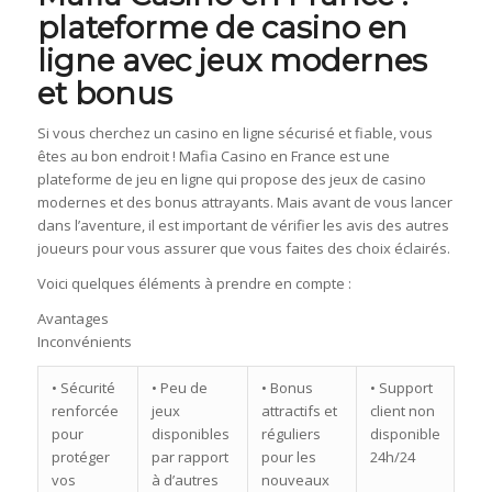
plateforme de casino en
ligne avec jeux modernes
et bonus
Si vous cherchez un casino en ligne sécurisé et fiable, vous
êtes au bon endroit ! Mafia Casino en France est une
plateforme de jeu en ligne qui propose des jeux de casino
modernes et des bonus attrayants. Mais avant de vous lancer
dans l’aventure, il est important de vérifier les avis des autres
joueurs pour vous assurer que vous faites des choix éclairés.
Voici quelques éléments à prendre en compte :
Avantages
Inconvénients
• Sécurité
• Peu de
• Bonus
• Support
renforcée
jeux
attractifs et
client non
pour
disponibles
réguliers
disponible
protéger
par rapport
pour les
24h/24
vos
à d’autres
nouveaux