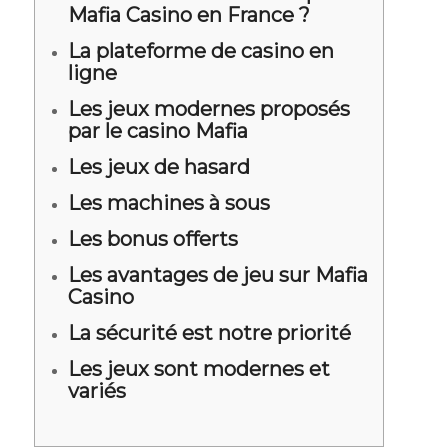
Mafia Casino en France ?
La plateforme de casino en
ligne
Les jeux modernes proposés
par le casino Mafia
Les jeux de hasard
Les machines à sous
Les bonus offerts
Les avantages de jeu sur Mafia
Casino
La sécurité est notre priorité
Les jeux sont modernes et
variés