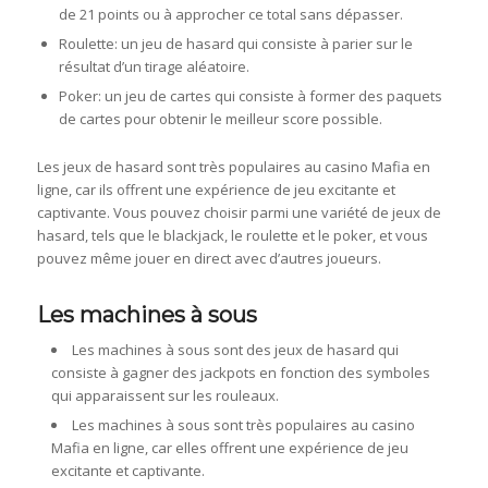
de 21 points ou à approcher ce total sans dépasser.
Roulette: un jeu de hasard qui consiste à parier sur le
résultat d’un tirage aléatoire.
Poker: un jeu de cartes qui consiste à former des paquets
de cartes pour obtenir le meilleur score possible.
Les jeux de hasard sont très populaires au casino Mafia en
ligne, car ils offrent une expérience de jeu excitante et
captivante. Vous pouvez choisir parmi une variété de jeux de
hasard, tels que le blackjack, le roulette et le poker, et vous
pouvez même jouer en direct avec d’autres joueurs.
Les machines à sous
Les machines à sous sont des jeux de hasard qui
consiste à gagner des jackpots en fonction des symboles
qui apparaissent sur les rouleaux.
Les machines à sous sont très populaires au casino
Mafia en ligne, car elles offrent une expérience de jeu
excitante et captivante.