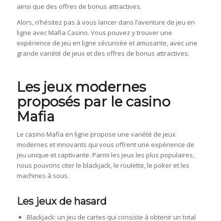
ainsi que des offres de bonus attractives.
Alors, n’hésitez pas à vous lancer dans l’aventure de jeu en
ligne avec Mafia Casino. Vous pouvez y trouver une
expérience de jeu en ligne sécurisée et amusante, avec une
grande variété de jeux et des offres de bonus attractives.
Les jeux modernes
proposés par le casino
Mafia
Le casino Mafia en ligne propose une variété de jeux
modernes et innovants qui vous offrent une expérience de
jeu unique et captivante. Parmi les jeux les plus populaires,
nous pouvons citer le blackjack, le roulette, le poker et les
machines à sous.
Les jeux de hasard
Blackjack: un jeu de cartes qui consiste à obtenir un total