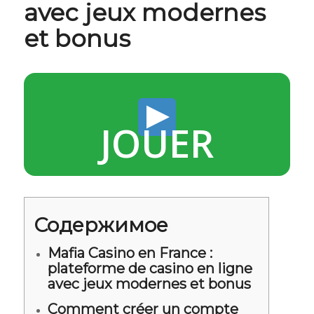
avec jeux modernes
et bonus
JOUER
Содержимое
Mafia Casino en France :
plateforme de casino en ligne
avec jeux modernes et bonus
Comment créer un compte