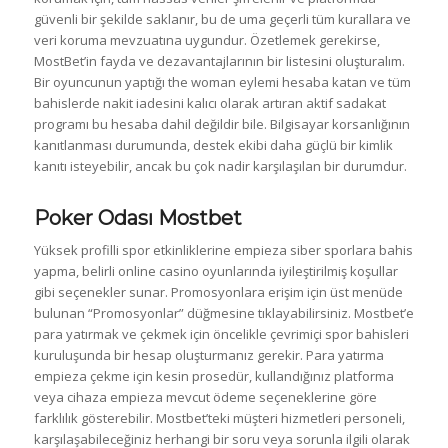
güvenli bir şekilde saklanır, bu de uma geçerli tüm kurallara ve
veri koruma mevzuatına uygundur. Özetlemek gerekirse,
MostBet’in fayda ve dezavantajlarının bir listesini oluşturalım.
Bir oyuncunun yaptığı the woman eylemi hesaba katan ve tüm
bahislerde nakit iadesini kalıcı olarak artıran aktif sadakat
programı bu hesaba dahil değildir bile. Bilgisayar korsanlığının
kanıtlanması durumunda, destek ekibi daha güçlü bir kimlik
kanıtı isteyebilir, ancak bu çok nadir karşılaşılan bir durumdur.
Poker Odası Mostbet
Yüksek profilli spor etkinliklerine empieza siber sporlara bahis
yapma, belirli online casino oyunlarında iyileştirilmiş koşullar
gibi seçenekler sunar. Promosyonlara erişim için üst menüde
bulunan “Promosyonlar” düğmesine tıklayabilirsiniz. Mostbet’e
para yatırmak ve çekmek için öncelikle çevrimiçi spor bahisleri
kuruluşunda bir hesap oluşturmanız gerekir. Para yatırma
empieza çekme için kesin prosedür, kullandığınız platforma
veya cihaza empieza mevcut ödeme seçeneklerine göre
farklılık gösterebilir. Mostbet’teki müşteri hizmetleri personeli,
karşılaşabileceğiniz herhangi bir soru veya sorunla ilgili olarak