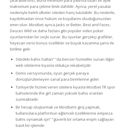
çıkarabilirsiniz. Buna minimum para yatırma tutarı ve aylık
maksimum para çekme limiti dahildir. Ayrıca, yerel yasalar
nedeniyle belirli ülkeler siteden hariç tutulabilir. Bu nedenle,
kaydolmadan önce hüküm ve koşullarını okuduğunuzdan
emin olun. Mostbet ayrıca Jacks or Better, Best and Faces,
Deuces Wild ve daha fazlası gibi popüler video poker
oyunlarından bir seçki sunar. Bu oyunlar gerçekçi grafikler,
heyecan verici bonus özellikler ve büyük kazanma şansı ile
birlikte gelir.
Sitedeki bahis hatları” “da benzer hizmetler sunan diğer
web sitelerine kıyasla oldukça rekabetçidir.
Demo versiyonunda, oyun gerçek paraya
dönüştürülemeyen sanal para birimlerine gider.
Türkiye’de hizmet veren sitelere kıyasla Mostbet TR spor
bahislerinde the girl zaman yüksek bahis oranları
sunmaktadır.
Bir hesap oluşturmak ve Mostbet’e giriş yapmak,
kullanıcılara platformun eğlenceli özelliklerine empieza
bahis oynamak için” “güvenli bir ortama erişim sağlayan
basit bir işlemdir.