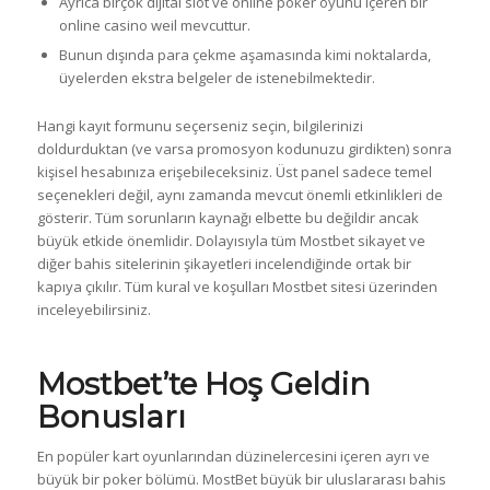
Ayrıca birçok dijital slot ve online poker oyunu içeren bir
online casino weil mevcuttur.
Bunun dışında para çekme aşamasında kimi noktalarda,
üyelerden ekstra belgeler de istenebilmektedir.
Hangi kayıt formunu seçerseniz seçin, bilgilerinizi
doldurduktan (ve varsa promosyon kodunuzu girdikten) sonra
kişisel hesabınıza erişebileceksiniz. Üst panel sadece temel
seçenekleri değil, aynı zamanda mevcut önemli etkinlikleri de
gösterir. Tüm sorunların kaynağı elbette bu değildir ancak
büyük etkide önemlidir. Dolayısıyla tüm Mostbet sikayet ve
diğer bahis sitelerinin şikayetleri incelendiğinde ortak bir
kapıya çıkılır. Tüm kural ve koşulları Mostbet sitesi üzerinden
inceleyebilirsiniz.
Mostbet’te Hoş Geldin
Bonusları
En popüler kart oyunlarından düzinelercesini içeren ayrı ve
büyük bir poker bölümü. MostBet büyük bir uluslararası bahis