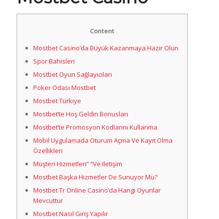
Content
Mostbet Casino’da Büyük Kazanmaya Hazır Olun
Spor Bahisleri
Mostbet Oyun Sağlayıcıları
Poker Odası Mostbet
Mostbet Türkiye
Mostbet’te Hoş Geldin Bonusları
Mostbet’te Promosyon Kodlarını Kullanma
Mobil Uygulamada Oturum Açma Ve Kayıt Olma
Özellikleri
Müşteri Hizmetleri” “Ve Iletişim
Mostbet Başka Hizmetler De Sunuyor Mu?
Mostbet Tr Online Casino’da Hangi Oyunlar
Mevcuttur
Mostbet Nasıl Giriş Yapılır