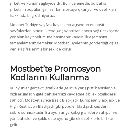
şirketi ve kumar sağlayıcısıdır. Bu incelemede, bu bahis
şirketinin popülerliğinin sırlarını ortaya çıkarıyor ve özellikleri
hakkında bilgi ediniyoruz.
Mostbet Türkiye sayfası kayıt olma açısından en basit
sayfalardan biridir. Siteye giriş yaptıktan sonra sağ üst köşede
yer alan kayıt bölümüne basmanız kaydın ilk aşamasını
tamamlamanız demektir. Mostbet, üyelerinin gönderdiği kişisel
verileri şifrelenmiş bir şekilde korur.
Mostbet’te Promosyon
Kodlarını Kullanma
Bu oyunlar gerçekçi grafiklerle gelir ve yarış pisti bahisleri ve
hızlı erişim için gaté bahislerinizi kaydetme gibi ek özelliklere
sahiptir. Mostbet ayrıca Basic Blackjack, European Blackjack ve
High Restriction Blackjack gibi popüler blackjack çeşitlerini
sobre sunmaktadır. Bu oyunlar gerçekçi grafiklere sahiptir ve
yan bahisler ve çoklu este oyunu gibi ek özelliklerle birlikte
gelir.