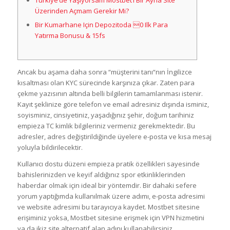
Türkiye’de Yaşıyorsam Mostbet’i Bir Ayna Site
Üzerinden Açmam Gerekir Mi?
Bir Kumarhane Için Depozitoda 0 Ilk Para
Yatırma Bonusu & 15fs
Ancak bu aşama daha sonra “müşterini tanı“nın İngilizce
kısaltması olan KYC sürecinde karşınıza çıkar. Zaten para
çekme yazısının altında belli bilgilerin tamamlanması istenir.
Kayıt şeklinize göre telefon ve email adresiniz dışında isminiz,
soyisminiz, cinsiyetiniz, yaşadığınız şehir, doğum tarihiniz
empieza TC kimlik bilgileriniz vermeniz gerekmektedir. Bu
adresler, adres değiştirildiğinde üyelere e-posta ve kısa mesaj
yoluyla bildirilecektir.
Kullanıcı dostu düzeni empieza pratik özellikleri sayesinde
bahislerinizden ve keyif aldığınız spor etkinliklerinden
haberdar olmak için ideal bir yöntemdir. Bir dahaki sefere
yorum yaptığımda kullanılmak üzere adımı, e-posta adresimi
ve website adresimi bu tarayıcıya kaydet. Mostbet sitesine
erişiminiz yoksa, Mostbet sitesine erişmek için VPN hizmetini
ya da ikiz site alternatif alan adını kullanabilirsiniz.