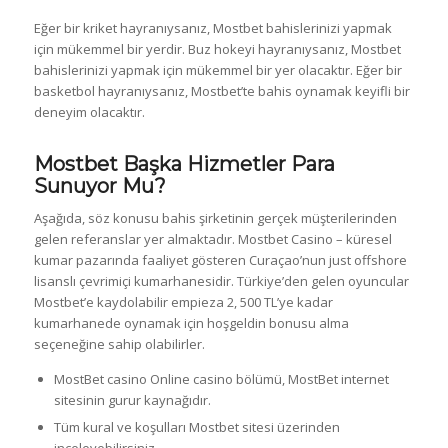
Eğer bir kriket hayranıysanız, Mostbet bahislerinizi yapmak
için mükemmel bir yerdir. Buz hokeyi hayranıysanız, Mostbet
bahislerinizi yapmak için mükemmel bir yer olacaktır. Eğer bir
basketbol hayranıysanız, Mostbet’te bahis oynamak keyifli bir
deneyim olacaktır.
Mostbet Başka Hizmetler Para
Sunuyor Mu?
Aşağıda, söz konusu bahis şirketinin gerçek müşterilerinden
gelen referanslar yer almaktadır. Mostbet Casino – küresel
kumar pazarında faaliyet gösteren Curaçao’nun just offshore
lisanslı çevrimiçi kumarhanesidir. Türkiye’den gelen oyuncular
Mostbet’e kaydolabilir empieza 2, 500 TL’ye kadar
kumarhanede oynamak için hoşgeldin bonusu alma
seçeneğine sahip olabilirler.
MostBet casino Online casino bölümü, MostBet internet
sitesinin gurur kaynağıdır.
Tüm kural ve koşulları Mostbet sitesi üzerinden