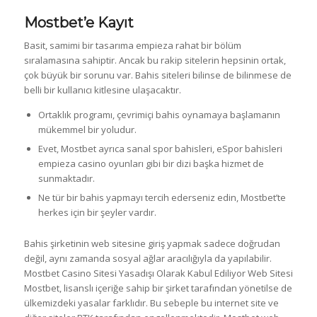
Mostbet’e Kayıt
Basit, samimi bir tasarıma empieza rahat bir bölüm
sıralamasına sahiptir. Ancak bu rakip sitelerin hepsinin ortak,
çok büyük bir sorunu var. Bahis siteleri bilinse de bilinmese de
belli bir kullanıcı kitlesine ulaşacaktır.
Ortaklık programı, çevrimiçi bahis oynamaya başlamanın
mükemmel bir yoludur.
Evet, Mostbet ayrıca sanal spor bahisleri, eSpor bahisleri
empieza casino oyunları gibi bir dizi başka hizmet de
sunmaktadır.
Ne tür bir bahis yapmayı tercih ederseniz edin, Mostbet’te
herkes için bir şeyler vardır.
Bahis şirketinin web sitesine giriş yapmak sadece doğrudan
değil, aynı zamanda sosyal ağlar aracılığıyla da yapılabilir.
Mostbet Casino Sitesi Yasadışı Olarak Kabul Ediliyor Web Sitesi
Mostbet, lisanslı içeriğe sahip bir şirket tarafından yönetilse de
ülkemizdeki yasalar farklıdır. Bu sebeple bu internet site ve