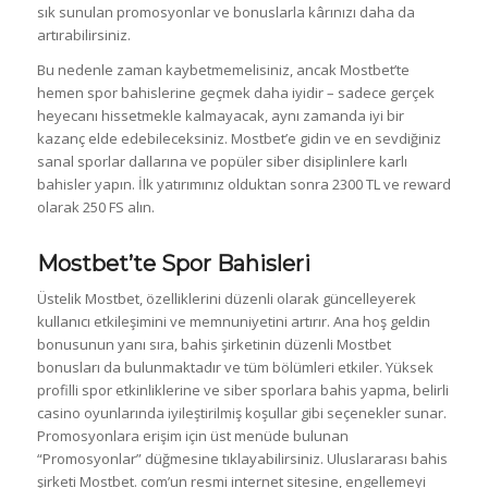
sık sunulan promosyonlar ve bonuslarla kârınızı daha da
artırabilirsiniz.
Bu nedenle zaman kaybetmemelisiniz, ancak Mostbet’te
hemen spor bahislerine geçmek daha iyidir – sadece gerçek
heyecanı hissetmekle kalmayacak, aynı zamanda iyi bir
kazanç elde edebileceksiniz. Mostbet’e gidin ve en sevdiğiniz
sanal sporlar dallarına ve popüler siber disiplinlere karlı
bahisler yapın. İlk yatırımınız olduktan sonra 2300 TL ve reward
olarak 250 FS alın.
Mostbet’te Spor Bahisleri
Üstelik Mostbet, özelliklerini düzenli olarak güncelleyerek
kullanıcı etkileşimini ve memnuniyetini artırır. Ana hoş geldin
bonusunun yanı sıra, bahis şirketinin düzenli Mostbet
bonusları da bulunmaktadır ve tüm bölümleri etkiler. Yüksek
profilli spor etkinliklerine ve siber sporlara bahis yapma, belirli
casino oyunlarında iyileştirilmiş koşullar gibi seçenekler sunar.
Promosyonlara erişim için üst menüde bulunan
“Promosyonlar” düğmesine tıklayabilirsiniz. Uluslararası bahis
şirketi Mostbet. com’un resmi internet sitesine, engellemeyi