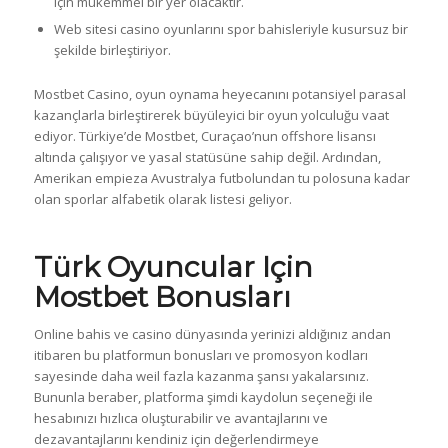
için mükemmel bir yer olacaktır.
Web sitesi casino oyunlarını spor bahisleriyle kusursuz bir
şekilde birleştiriyor.
Mostbet Casino, oyun oynama heyecanını potansiyel parasal
kazançlarla birleştirerek büyüleyici bir oyun yolculuğu vaat
ediyor. Türkiye’de Mostbet, Curaçao’nun offshore lisansı
altında çalışıyor ve yasal statüsüne sahip değil. Ardından,
Amerikan empieza Avustralya futbolundan tu polosuna kadar
olan sporlar alfabetik olarak listesi geliyor.
Türk Oyuncular Için
Mostbet Bonusları
Online bahis ve casino dünyasında yerinizi aldığınız andan
itibaren bu platformun bonusları ve promosyon kodları
sayesinde daha weil fazla kazanma şansı yakalarsınız.
Bununla beraber, platforma şimdi kaydolun seçeneği ile
hesabınızı hızlıca oluşturabilir ve avantajlarını ve
dezavantajlarını kendiniz için değerlendirmeye