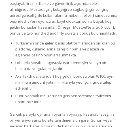
başlayabilirsiniz. Kalite ve güvenilirlik açısından ele
alındığında, Mostbet giriş kolaylığı ve sağladığı güncel giriş
adresi güncelliği ile kullanıcılarına mükemmel bir hizmet sunma
peşindedir. Yeni oyuncular, kayıt olduktan sonra büyük hoş
geldin bonusları kazanırlar. Örneğin, Mostbet’te artık 6. 000 TL
bonus ve two hundred and fifty ücretsiz dönüş bulunmaktadır.
Türkiye’nin önde gelen bahis platformlarından biri olan bu
platform, kullanıcılarına geniş bir bahis yelpazesi ve
eğlenceli casino oyunları sunmakta.
Lobideki Mostbet logosuyla işaretlenmişler ve ayrı bir
blokta da vurgulanmışlardır.
Aksi takdirde, standart hoş geldin bonusu olan %100, aynı
minimum amount yatırım miktarıyla yedi gün içinde talep
edilebilir.
Bunu yapmak için, görünen giriş penceresinde “Şifrenizi
unuttunuz mu?
Gerçek parayla oynanan oyunları oynayıp kazanabileceğiniz
bir yer arıyorsanız bu site tam dimension göre. Günün veya
gecenin herhangi bir saatinde katılabilirsiniz ve aralarından