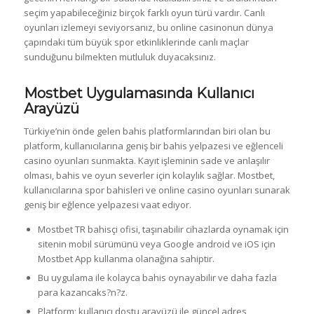
seçim yapabileceğiniz birçok farklı oyun türü vardır. Canlı
oyunları izlemeyi seviyorsanız, bu online casinonun dünya
çapındaki tüm büyük spor etkinliklerinde canlı maçlar
sunduğunu bilmekten mutluluk duyacaksınız.
Mostbet Uygulamasında Kullanıcı
Arayüzü
Türkiye’nin önde gelen bahis platformlarından biri olan bu
platform, kullanıcılarına geniş bir bahis yelpazesi ve eğlenceli
casino oyunları sunmakta. Kayıt işleminin sade ve anlaşılır
olması, bahis ve oyun severler için kolaylık sağlar. Mostbet,
kullanıcılarına spor bahisleri ve online casino oyunları sunarak
geniş bir eğlence yelpazesi vaat ediyor.
Mostbet TR bahisçi ofisi, taşınabilir cihazlarda oynamak için
sitenin mobil sürümünü veya Google android ve iOS için
Mostbet App kullanma olanağına sahiptir.
Bu uygulama ile kolayca bahis oynayabilir ve daha fazla
para kazancaks?n?z.
Platform; kullanıcı dostu arayüzü ile güncel adres