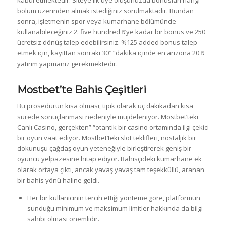
kabul etmektedir. Siteye ilk üye oluşunuzda bonusları hangi
bölüm üzerinden almak istediğiniz sorulmaktadır. Bundan
sonra, işletmenin spor veya kumarhane bölümünde
kullanabileceğiniz 2. five hundred ₺’ye kadar bir bonus ve 250
ücretsiz dönüş talep edebilirsiniz. %125 added bonus talep
etmek için, kayıttan sonraki 30″ “dakika içinde en arizona 20 ₺
yatırım yapmanız gerekmektedir.
Mostbet’te Bahis Çeşitleri
Bu prosedürün kısa olması, tipik olarak üç dakikadan kısa
sürede sonuçlanması nedeniyle müjdeleniyor. Mostbet’teki
Canlı Casino, gerçekten” “otantik bir casino ortamında ilgi çekici
bir oyun vaat ediyor. Mostbet’teki slot teklifleri, nostaljik bir
dokunuşu çağdaş oyun yeteneğiyle birleştirerek geniş bir
oyuncu yelpazesine hitap ediyor. Bahisçideki kumarhane ek
olarak ortaya çıktı, ancak yavaş yavaş tam teşekküllü, aranan
bir bahis yönü haline geldi.
Her bir kullanıcının tercih ettiği yönteme göre, platformun
sunduğu minimum ve maksimum limitler hakkında da bilgi
sahibi olması önemlidir.