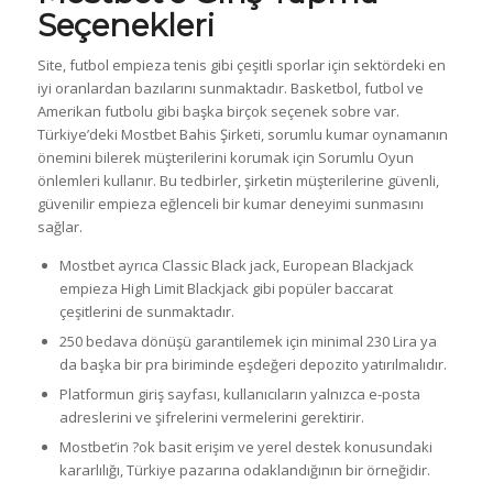
Seçenekleri
Site, futbol empieza tenis gibi çeşitli sporlar için sektördeki en
iyi oranlardan bazılarını sunmaktadır. Basketbol, futbol ve
Amerikan futbolu gibi başka birçok seçenek sobre var.
Türkiye’deki Mostbet Bahis Şirketi, sorumlu kumar oynamanın
önemini bilerek müşterilerini korumak için Sorumlu Oyun
önlemleri kullanır. Bu tedbirler, şirketin müşterilerine güvenli,
güvenilir empieza eğlenceli bir kumar deneyimi sunmasını
sağlar.
Mostbet ayrıca Classic Black jack, European Blackjack
empieza High Limit Blackjack gibi popüler baccarat
çeşitlerini de sunmaktadır.
250 bedava dönüşü garantilemek için minimal 230 Lira ya
da başka bir pra biriminde eşdeğeri depozito yatırılmalıdır.
Platformun giriş sayfası, kullanıcıların yalnızca e-posta
adreslerini ve şifrelerini vermelerini gerektirir.
Mostbet’in ?ok basit erişim ve yerel destek konusundaki
kararlılığı, Türkiye pazarına odaklandığının bir örneğidir.