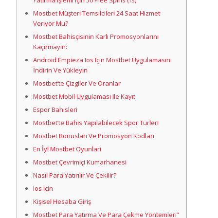
Yatırma Işlemi Için 50 Free Spins (fs)
Mostbet Müşteri Temsilcileri 24 Saat Hizmet
Veriyor Mu?
Mostbet Bahisçisinin Karlı Promosyonlarını
Kaçırmayın:
Android Empieza Ios Için Mostbet Uygulamasını
İndirin Ve Yükleyin
Mostbet’te Çizgiler Ve Oranlar
Mostbet Mobil Uygulaması Ile Kayıt
Espor Bahisleri
Mostbet’te Bahis Yapılabilecek Spor Türleri
Mostbet Bonusları Ve Promosyon Kodları
En İyi̇ Mostbet Oyunlari
Mostbet Çevrimiçi Kumarhanesi
Nasıl Para Yatırılır Ve Çekilir?
Ios Için
Kişisel Hesaba Giriş
Mostbet Para Yatırma Ve Para Çekme Yöntemleri”