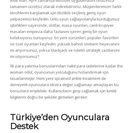
elde edin. Aynı zamanda Mostbet uygulamasını cihazınıza
tamamen ücretsiz olarak indirebilirsiniz. Müşterilerimizin farklı
tercihlerini karşılamak için titizlikle seçilmiş geniş oyun
yelpazemizi keşfedin. Ünlü oyun sağlayıcılarıyla kurduğumuz
işbirlikleri sayesinde, slotlar, masa oyunları, canlı krupiyer
masaları empieza daha fazlasını içeren geniş bir oyun
koleksiyonu sunuyoruz. En yeni sürümleri, popüler favorileri
ve özel oyunları keşfedin; yüksek bahisli slotların heyecanını
mı arıyorsunuz, yoksa blackjack ve ruletin stratejik cazibesini
mi istiyorsunuz?
İlk para yatırma bonuslarından nakit para iadelerine kadar the
woman ödül, oyuncunun yolculuğunu hızlandırmak için
tasarlanmıştır. Hem yeni sprained ankle treatment de
deneyimli oyunculara ekstra değer sağlamayı amaçlayan bu
bonuslara erişilebilir. Kullanıcıların girişi sağlamak için kimlik
bilgilerini doğru bir şekilde girmeleri gerekir.
Türkiye’den Oyunculara
Destek