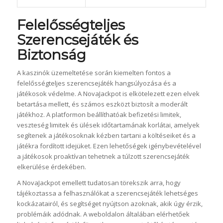
Felelősségteljes
Szerencsejáték és
Biztonság
A kaszinók üzemeltetése során kiemelten fontos a
felelősségteljes szerencsejáték hangsúlyozása és a
játékosok védelme. A NovaJackpot is elkötelezett ezen elvek
betartása mellett, és számos eszközt biztosít a moderált
játékhoz. A platformon beállíthatóak befizetési limitek,
veszteség limitek és ülések időtartamának korlátai, amelyek
segítenek a játékosoknak kézben tartani a költéseiket és a
játékra fordított idejüket. Ezen lehetőségek igénybevételével
a játékosok proaktívan tehetnek a túlzott szerencsejáték
elkerülése érdekében.
A NovaJackpot emellett tudatosan törekszik arra, hogy
tájékoztassa a felhasználókat a szerencsejáték lehetséges
kockázatairól, és segítséget nyújtson azoknak, akik úgy érzik,
problémáik adódnak. A weboldalon általában elérhetőek