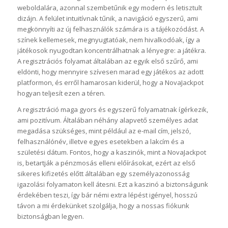
weboldalára, azonnal szembetűnik egy modern és letisztult
dizájn. A felület intuitívnak tűnik, a navigáció egyszerű, ami
megkönnyíti az új felhasználók számára is a tájékozódást. A
színek kellemesek, megnyugtatóak, nem hivalkodóak, így a
játékosok nyugodtan koncentrálhatnak a lényegre: a játékra.
A regisztrációs folyamat általában az egyik első szűrő, ami
eldönti, hogy mennyire szívesen marad egy játékos az adott
platformon, és erről hamarosan kiderül, hogy a NovaJackpot
hogyan teljesít ezen a téren.
A regisztráció maga gyors és egyszerű folyamatnak ígérkezik,
ami pozitívum. Általában néhány alapvető személyes adat
megadása szükséges, mint például az e-mail cím, jelszó,
felhasználónév, illetve egyes esetekben a lakcím és a
születési dátum. Fontos, hogy a kaszinók, mint a NovaJackpot
is, betartják a pénzmosás elleni előírásokat, ezért az első
sikeres kifizetés előtt általában egy személyazonosság
igazolási folyamaton kell átesni. Ezt a kaszinó a biztonságunk
érdekében teszi, így bár némi extra lépést igényel, hosszú
távon a mi érdekünket szolgálja, hogy a nossas fiókunk
biztonságban legyen.