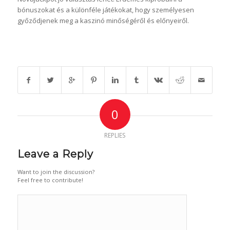
bónuszokat és a különféle játékokat, hogy személyesen
győződjenek meg a kaszinó minőségéről és előnyeiről.
Share this entry
0
REPLIES
Leave a Reply
Want to join the discussion?
Feel free to contribute!