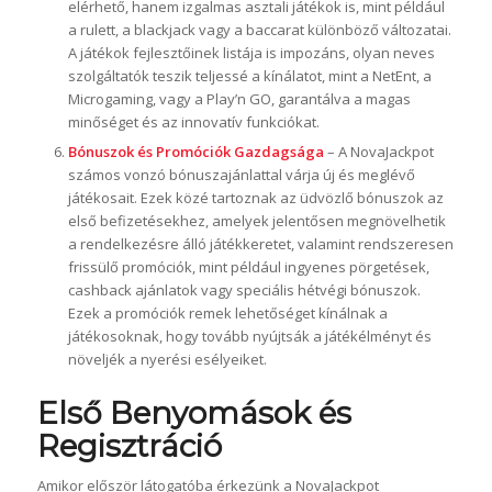
elérhető, hanem izgalmas asztali játékok is, mint például
a rulett, a blackjack vagy a baccarat különböző változatai.
A játékok fejlesztőinek listája is impozáns, olyan neves
szolgáltatók teszik teljessé a kínálatot, mint a NetEnt, a
Microgaming, vagy a Play’n GO, garantálva a magas
minőséget és az innovatív funkciókat.
Bónuszok és Promóciók Gazdagsága
– A NovaJackpot
számos vonzó bónuszajánlattal várja új és meglévő
játékosait. Ezek közé tartoznak az üdvözlő bónuszok az
első befizetésekhez, amelyek jelentősen megnövelhetik
a rendelkezésre álló játékkeretet, valamint rendszeresen
frissülő promóciók, mint például ingyenes pörgetések,
cashback ajánlatok vagy speciális hétvégi bónuszok.
Ezek a promóciók remek lehetőséget kínálnak a
játékosoknak, hogy tovább nyújtsák a játékélményt és
növeljék a nyerési esélyeiket.
Első Benyomások és
Regisztráció
Amikor először látogatóba érkezünk a NovaJackpot