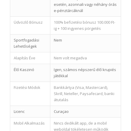
esetén, azonnali vagy néhány órás
e-pénztárcáknál
Üdvözlő Bónusz
100% befizetési bónusz 100.000 Ft-
ig + 100 ingyenes pörgetés
Sportfogadási
Nem
Lehetőségek
Alapítás Éve
Nem volt megadva
Élő Kaszinó
Igen, számos népszerű élő krupiés
játékkal
Fizetési Módok
Bankkártya (Visa, Mastercard),
Skrill, Neteller, Paysafecard, banki
átutalás
Licenc
Curaçao
Mobil Alkalmazás
Nincs dedikált app, de a mobil
weboldal tökéletesen működik