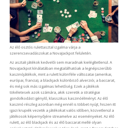
Az élő osztós rulettasztal izgalma várja a
szerencsevadászokat a NovaJackpot felületén.
Az asztali játékok kedvelői sem maradnak kielégítetlenül. A
NovaJackpot kínálatában megtalálhatóak a legnépszerűbb
kaszinójátékok, mint a rulett különféle változatai (amerikai,
európai, francia), a blackjack különböző alverziói, a baccarat,
és még sok más izgalmas lehetőség. Ezek a játékok
tökéletesek azok számára, akik szeretik a stratégiai
gondolkodást igénylő, klasszikus kaszinóélményt. Az élő
kaszinó részleg azonban még ennél is többet nyújt, hiszen itt
igazi krupiék vezetik a játékokat valós időben, közvetlenül a
játékosok képernyőjére streamelve az eseményeket. Az élő
rulett, az élő blackjack és az élő baccarat mellé olyan