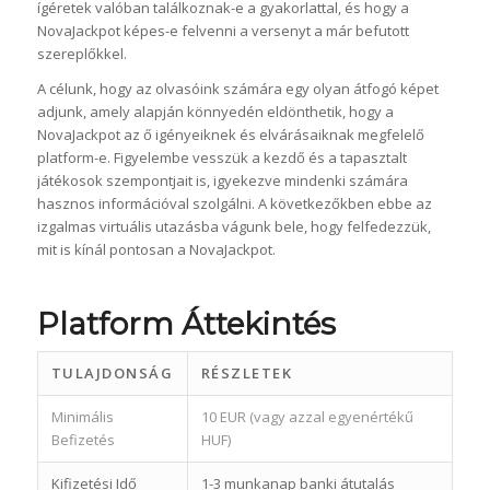
ígéretek valóban találkoznak-e a gyakorlattal, és hogy a
NovaJackpot képes-e felvenni a versenyt a már befutott
szereplőkkel.
A célunk, hogy az olvasóink számára egy olyan átfogó képet
adjunk, amely alapján könnyedén eldönthetik, hogy a
NovaJackpot az ő igényeiknek és elvárásaiknak megfelelő
platform-e. Figyelembe vesszük a kezdő és a tapasztalt
játékosok szempontjait is, igyekezve mindenki számára
hasznos információval szolgálni. A következőkben ebbe az
izgalmas virtuális utazásba vágunk bele, hogy felfedezzük,
mit is kínál pontosan a NovaJackpot.
Platform Áttekintés
TULAJDONSÁG
RÉSZLETEK
Minimális
10 EUR (vagy azzal egyenértékű
Befizetés
HUF)
Kifizetési Idő
1-3 munkanap banki átutalás