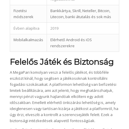
Fizetési
Bankkártya, Skrill, Neteller, Bitcoin,
módszerek
Litecoin, banki átutalás és sok más
Évben alapítva
2019
Mobilalkalmazás
Elérhető Android és iOS
rendszerekre
Felelős Játék és Biztonság
A MegaPari komolyan veszi a felelős játékot, és többféle
eszközt kínál, hogy segítsen a játékosoknak kontrollálni
fogadási szokásaikat. A platformon lehetőség van befizetési
limitek beállítására, ami azt jelenti, hogy meghatározhatjuk,
mennyi pénzt vagyunk hajlandóak elkölteni egy adott
időszakban. Emellett elérhető önkizárási lehetőség is, amely
ideiglenesen vagy tartósan kizárja a játékost a platformról, ha
úgy érzi, elveszíti a kontrollt a szerencsejáték felett. Ezek a
biztonsági intézkedések alapvető fontosságúak.