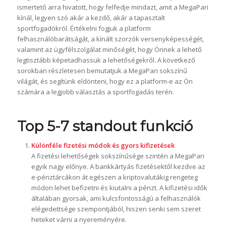
ismertető arra hivatott, hogy felfedje mindazt, amit a MegaPari
kínál, legyen szó akár a kezdő, akár a tapasztalt
sportfogadókról. Értékelni fogjuk a platform
felhasználóbarátságát, a kínált szorzók versenyképességét,
valamint az ügyfélszolgálat minőségét, hogy Önnek a lehető
legtisztább képetadhassuk a lehetőségekről. A következő
sorokban részletesen bemutatjuk a MegaPari sokszínű
világát, és segítünk eldönteni, hogy ez a platform-e az Ön
számára a legjobb választás a sportfogadás terén.
Top 5-7 standout funkció
Különféle fizetési módok és gyors kifizetések
A fizetési lehetőségek sokszínűsége szintén a MegaPari
egyik nagy előnye. A bankkártyás fizetésektől kezdve az
e-pénztárcákon át egészen a kriptovalutákig rengeteg
módon lehet befizetni és kiutalni a pénzt. A kifizetési idők
általában gyorsak, ami kulcsfontosságú a felhasználók
elégedettsége szempontjából, hiszen senki sem szeret
heteket várni a nyereményére.