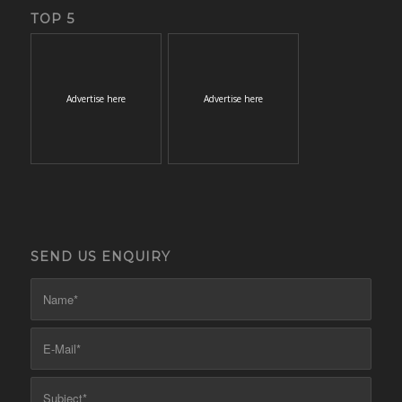
TOP 5
Advertise here
Advertise here
SEND US ENQUIRY