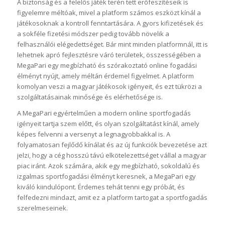
A biztonság és a felelős játék terén tett erőfeszítéseik is
figyelemre méltóak, mivel a platform számos eszközt kínál a
játékosoknak a kontroll fenntartására. A gyors kifizetések és
a sokféle fizetési módszer pedig tovább növelik a
felhasználói elégedettséget. Bár mint minden platformnál, itt is
lehetnek apró fejlesztésre váró területek, összességében a
MegaPari egy megbízható és szórakoztató online fogadási
élményt nyújt, amely méltán érdemel figyelmet. A platform
komolyan veszi a magyar játékosok igényeit, és ezt tükrözi a
szolgáltatásainak minősége és elérhetősége is.
A MegaPari egyértelműen a modern online sportfogadás
igényeit tartja szem előtt, és olyan szolgáltatást kínál, amely
képes felvenni a versenyt a legnagyobbakkal is. A
folyamatosan fejlődő kínálat és az új funkciók bevezetése azt
jelzi, hogy a cég hosszú távú elkötelezettséget vállal a magyar
piac iránt. Azok számára, akik egy megbízható, sokoldalú és
izgalmas sportfogadási élményt keresnek, a MegaPari egy
kiváló kiindulópont. Érdemes tehát tenni egy próbát, és
felfedezni mindazt, amit ez a platform tartogat a sportfogadás
szerelmeseinek.