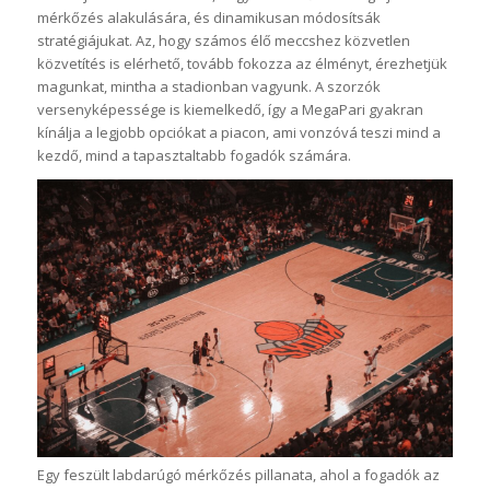
mérkőzés alakulására, és dinamikusan módosítsák
stratégiájukat. Az, hogy számos élő meccshez közvetlen
közvetítés is elérhető, tovább fokozza az élményt, érezhetjük
magunkat, mintha a stadionban vagyunk. A szorzók
versenyképessége is kiemelkedő, így a MegaPari gyakran
kínálja a legjobb opciókat a piacon, ami vonzóvá teszi mind a
kezdő, mind a tapasztaltabb fogadók számára.
Egy feszült labdarúgó mérkőzés pillanata, ahol a fogadók az