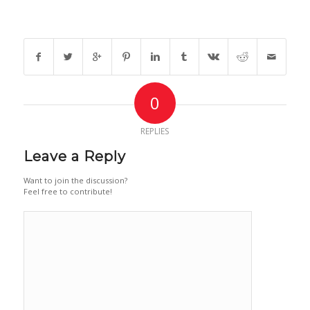
Share this entry
0
REPLIES
Leave a Reply
Want to join the discussion?
Feel free to contribute!