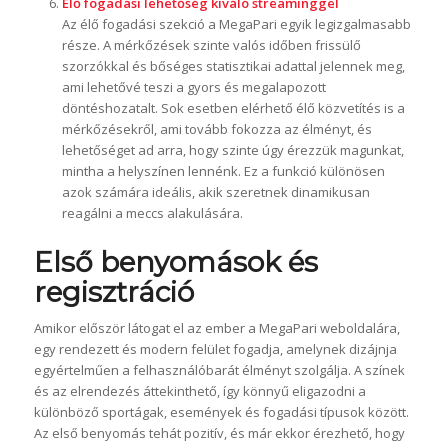
Élő fogadási lehetőség kiváló streaminggel
Az élő fogadási szekció a MegaPari egyik legizgalmasabb
része. A mérkőzések szinte valós időben frissülő
szorzókkal és bőséges statisztikai adattal jelennek meg,
ami lehetővé teszi a gyors és megalapozott
döntéshozatalt. Sok esetben elérhető élő közvetítés is a
mérkőzésekről, ami tovább fokozza az élményt, és
lehetőséget ad arra, hogy szinte úgy érezzük magunkat,
mintha a helyszínen lennénk. Ez a funkció különösen
azok számára ideális, akik szeretnek dinamikusan
reagálni a meccs alakulására.
Első benyomások és
regisztráció
Amikor először látogat el az ember a MegaPari weboldalára,
egy rendezett és modern felület fogadja, amelynek dizájnja
egyértelműen a felhasználóbarát élményt szolgálja. A színek
és az elrendezés áttekinthető, így könnyű eligazodni a
különböző sportágak, események és fogadási típusok között.
Az első benyomás tehát pozitív, és már ekkor érezhető, hogy