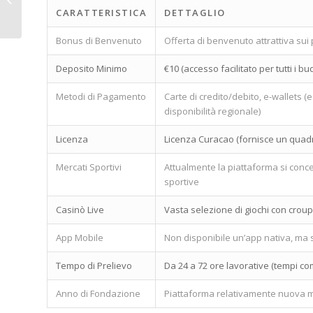
CARATTERISTICA
DETTAGLIO
Miejsce?
Bonus di Benvenuto
Offerta di benvenuto attrattiva sui p
Deposito Minimo
€10 (accesso facilitato per tutti i bu
Metodi di Pagamento
Carte di credito/debito, e-wallets (es
disponibilità regionale)
Licenza
Licenza Curacao (fornisce un quadro
Mercati Sportivi
Attualmente la piattaforma si conc
sportive
Casinò Live
Vasta selezione di giochi con croupi
App Mobile
Non disponibile un’app nativa, ma 
Tempo di Prelievo
Da 24 a 72 ore lavorative (tempi com
Anno di Fondazione
Piattaforma relativamente nuova m