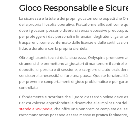
Gioco Responsabile e Sicur
La sicurezza e la tutela dei propri giocatori sono aspetti che 
della propria filosofia operativa. Piattaforme affidabili come 
dove i giocatori possano divertirsi senza eccessive preoccupa
per proteggere i dati personali e finanziari degli utenti, garant
trasparenti, come confermato dalle licenze e dalle certificazio
fiducia duraturo con la propria clientela.
Oltre agli aspetti tecnici della sicurezza, Onlyspins promuove 
strumenti che permettono ai giocatori di mantenere il controllo su
deposito, di perdita o di sessione, o scegliere di auto-escl
sentissero la necessità di fare una pausa. Queste funzionalità,
per prevenire comportamenti di gioco problematico e per garant
controllata.
È fondamentale ricordare che il gioco d’azzardo online deve e
Per chi volesse approfondire le dinamiche e le implicazioni del 
stando a Wikipedia
, che offre una panoramica completa del se
raccomandazioni possano essere messe in pratica facilmente, c