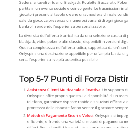
Sedersi ai tavoli virtuali di Blackjack, Roulette, Baccarat o Pok
partita in un evento sociale e coinvolgente. Le trasmissioni in alta
giocatori presenti al tavolo creano un’atmosfera di reale condi
sale da gioco. La presenza di numerosi varianti di ogni gioco ga
bankroll, rendendo l’esperienza personalizzabile.
La diversità dell’offerta è arricchita da una selezione curata di 
blackjack, video poker e altri classici, disponibili in versioni d
Questa completezza nell’offerta ludica, supportata da un’interfa
Onlyspins una destinazione appetibile per un’ampia fascia di gioc
cerca l’esperienza live più autentica possibile.
Top 5-7 Punti di Forza Distin
Assistenza Clienti Multicanale e Reattiva
: Un supporto cl
Onlyspins offre proprio questo. La disponibilità di un team
telefono, garantisce risposte rapide e soluzioni efficaci a
prontezza delle risposte fanno sentire il giocatore sempr
Metodi di Pagamento Sicuri e Veloci
: Onlyspins si impe
efficiente, offrendo una varietà di metodi di pagamento moder
diffusi, fino ai bonifici bancari, i giocatori possono scegl