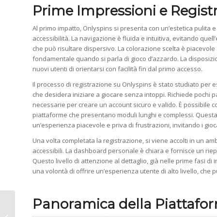
Prime Impressioni e Regist
Al primo impatto, Onlyspins si presenta con un’estetica pulit
accessibilità. La navigazione è fluida e intuitiva, evitando que
che può risultare dispersivo. La colorazione scelta è piacevole
fondamentale quando si parla di gioco d’azzardo. La disposizion
nuovi utenti di orientarsi con facilità fin dal primo accesso.
Il processo di registrazione su Onlyspins è stato studiato per e
che desidera iniziare a giocare senza intoppi. Richiede pochi 
necessarie per creare un account sicuro e valido. È possibile c
piattaforme che presentano moduli lunghi e complessi. Questa sem
un’esperienza piacevole e priva di frustrazioni, invitando i gioca
Una volta completata la registrazione, si viene accolti in un a
accessibili. La dashboard personale è chiara e fornisce un riepil
Questo livello di attenzione al dettaglio, già nelle prime fasi di
una volontà di offrire un’esperienza utente di alto livello, che p
Panoramica della Piattafo
Janusz Casino: Czy Polski Gracz
Znalazł Wreszcie Swoje Online