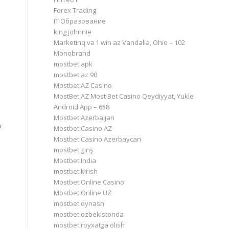
Forex Trading
IT Образование
king johnnie
Marketinq və 1 win az Vandalia, Ohio – 102
Monobrand
mostbet apk
mostbet az 90
Mostbet AZ Casino
MostBet AZ Most Bet Casino Qeydiyyat, Yukle
Android App – 658
Mostbet Azerbaijan
o
Mostbet Casino AZ
Mostbet Casino Azerbaycan
mostbet giriş
Mostbet India
mostbet kirish
Mostbet Online Casino
Mostbet Online UZ
a
mostbet oynash
mostbet ozbekistonda
mostbet royxatga olish