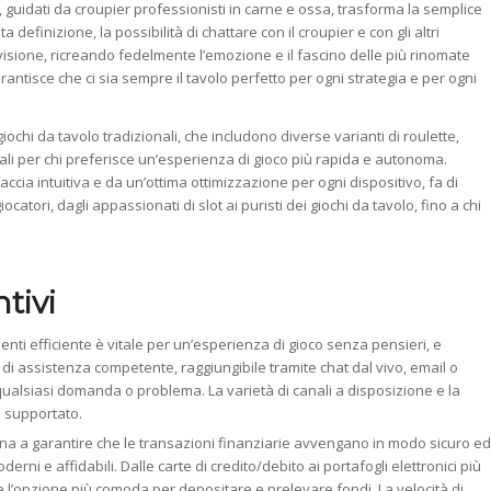
er, guidati da croupier professionisti in carne e ossa, trasforma la semplice
 definizione, la possibilità di chattare con il croupier e con gli altri
visione, ricreando fedelmente l’emozione e il fascino delle più rinomate
rantisce che ci sia sempre il tavolo perfetto per ogni strategia e per ogni
giochi da tavolo tradizionali, che includono diverse varianti di roulette,
igitali per chi preferisce un’esperienza di gioco più rapida e autonoma.
ccia intuitiva e da un’ottima ottimizzazione per ogni dispositivo, fa di
atori, dagli appassionati di slot ai puristi dei giochi da tavolo, fino a chi
tivi
ienti efficiente è vitale per un’esperienza di gioco senza pensieri, e
 di assistenza competente, raggiungibile tramite chat dal vivo, email o
 qualsiasi domanda o problema. La varietà di canali a disposizione e la
e supportato.
gna a garantire che le transazioni finanziarie avvengano in modo sicuro ed
ni e affidabili. Dalle carte di credito/debito ai portafogli elettronici più
iere l’opzione più comoda per depositare e prelevare fondi. La velocità di