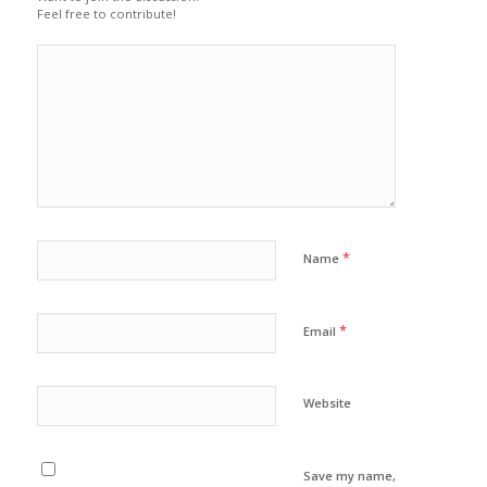
Feel free to contribute!
*
Name
*
Email
Website
Save my name,