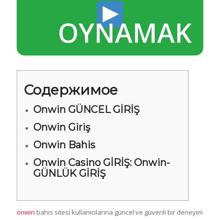
OYNAMAK
Содержимое
Onwin GÜNCEL GİRİŞ
Onwin Giriş
Onwin Bahis
Onwin Casino GİRİŞ: Onwin-
GÜNLÜK GİRİŞ
onwin
bahis sitesi kullanıcılarına güncel ve güvenli bir deneyim