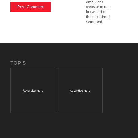
email, and
website in this
browser for
the next time I
comment.
TOP 5
Advertise here
Advertise here