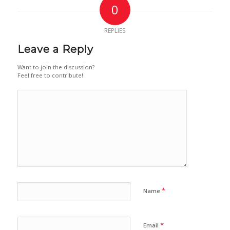
0
REPLIES
Leave a Reply
Want to join the discussion?
Feel free to contribute!
*
Name
*
Email