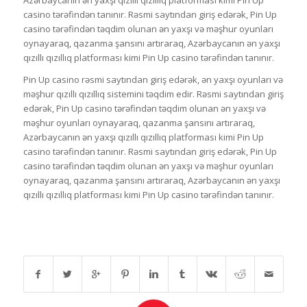
Azərbaycanın ən yaxşı qızıllı qızıllıq platforması kimi Pin Up
casino tərəfindən tanınır. Rəsmi saytından giriş edərək, Pin Up
casino tərəfindən təqdim olunan ən yaxşı və məşhur oyunları
oynayaraq, qazanma şansını artıraraq, Azərbaycanın ən yaxşı
qızıllı qızıllıq platforması kimi Pin Up casino tərəfindən tanınır.
Pin Up casino rəsmi saytından giriş edərək, ən yaxşı oyunları və
məşhur qızıllı qızıllıq sistemini təqdim edir. Rəsmi saytından giriş
edərək, Pin Up casino tərəfindən təqdim olunan ən yaxşı və
məşhur oyunları oynayaraq, qazanma şansını artıraraq,
Azərbaycanın ən yaxşı qızıllı qızıllıq platforması kimi Pin Up
casino tərəfindən tanınır. Rəsmi saytından giriş edərək, Pin Up
casino tərəfindən təqdim olunan ən yaxşı və məşhur oyunları
oynayaraq, qazanma şansını artıraraq, Azərbaycanın ən yaxşı
qızıllı qızıllıq platforması kimi Pin Up casino tərəfindən tanınır.
Share this entry