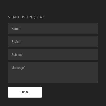
SEND US ENQUIRY