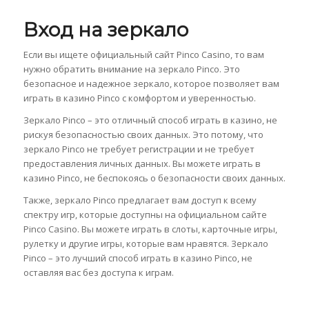
Вход на зеркало
Если вы ищете официальный сайт Pinco Casino, то вам
нужно обратить внимание на зеркало Pinco. Это
безопасное и надежное зеркало, которое позволяет вам
играть в казино Pinco с комфортом и уверенностью.
Зеркало Pinco – это отличный способ играть в казино, не
рискуя безопасностью своих данных. Это потому, что
зеркало Pinco не требует регистрации и не требует
предоставления личных данных. Вы можете играть в
казино Pinco, не беспокоясь о безопасности своих данных.
Также, зеркало Pinco предлагает вам доступ к всему
спектру игр, которые доступны на официальном сайте
Pinco Casino. Вы можете играть в слоты, карточные игры,
рулетку и другие игры, которые вам нравятся. Зеркало
Pinco – это лучший способ играть в казино Pinco, не
оставляя вас без доступа к играм.