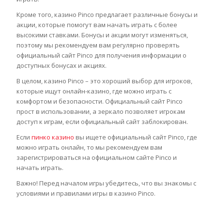
Кроме того, казино Pinco предлагает различные бонусы и
акции, которые помогут вам начать играть с более
высокими ставками. Бонусы и акции могут изменяться,
поэтому мы рекомендуем вам регулярно проверять
официальный сайт Pinco для получения информации о
доступных бонусах и акциях.
В целом, казино Pinco – это хороший выбор для игроков,
которые ищут онлайн-казино, где можно играть с
комфортом и безопасности. Официальный сайт Pinco
прост в использовании, а зеркало позволяет игрокам
доступ к играм, если официальный сайт заблокирован.
Если
пинко казино
вы ищете официальный сайт Pinco, где
можно играть онлайн, то мы рекомендуем вам
зарегистрироваться на официальном сайте Pinco и
начать играть.
Важно! Перед началом игры убедитесь, что вы знакомы с
условиями и правилами игры в казино Pinco.