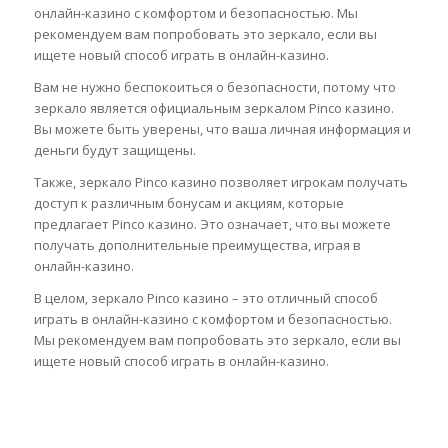
онлайн-казино с комфортом и безопасностью. Мы
рекомендуем вам попробовать это зеркало, если вы
ищете новый способ играть в онлайн-казино.
Вам не нужно беспокоиться о безопасности, потому что
зеркало является официальным зеркалом Pinco казино.
Вы можете быть уверены, что ваша личная информация и
деньги будут защищены.
Также, зеркало Pinco казино позволяет игрокам получать
доступ к различным бонусам и акциям, которые
предлагает Pinco казино. Это означает, что вы можете
получать дополнительные преимущества, играя в
онлайн-казино.
В целом, зеркало Pinco казино – это отличный способ
играть в онлайн-казино с комфортом и безопасностью.
Мы рекомендуем вам попробовать это зеркало, если вы
ищете новый способ играть в онлайн-казино.
Share this entry