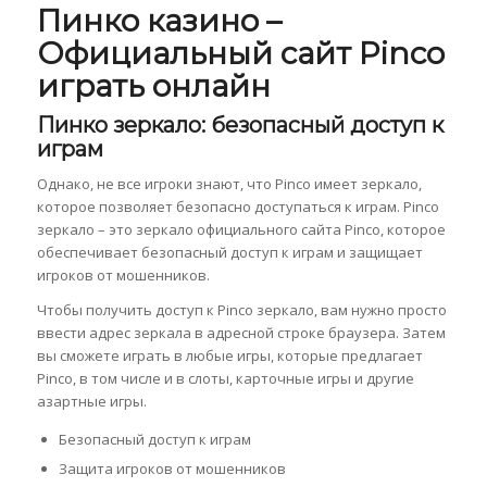
Пинко казино –
Официальный сайт Pinco
играть онлайн
Пинко зеркало: безопасный доступ к
играм
Однако, не все игроки знают, что Pinco имеет зеркало,
которое позволяет безопасно доступаться к играм. Pinco
зеркало – это зеркало официального сайта Pinco, которое
обеспечивает безопасный доступ к играм и защищает
игроков от мошенников.
Чтобы получить доступ к Pinco зеркало, вам нужно просто
ввести адрес зеркала в адресной строке браузера. Затем
вы сможете играть в любые игры, которые предлагает
Pinco, в том числе и в слоты, карточные игры и другие
азартные игры.
Безопасный доступ к играм
Защита игроков от мошенников