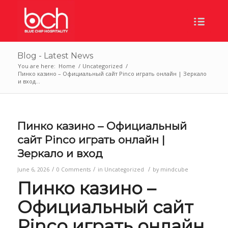
Blog - Latest News
You are here:
Home
/
Uncategorized
/
Пинко казино – Официальный сайт Pinco играть онлайн | Зеркало
и вход...
Пинко казино – Официальный
сайт Pinco играть онлайн |
Зеркало и вход
/
/
/
June 6, 2026
0 Comments
in
Uncategorized
by
mindcube
Пинко казино –
Официальный сайт
Pinco играть онлайн