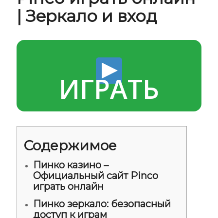
| Зеркало и вход
ИГРАТЬ
Содержимое
Пинко казино –
Официальный сайт Pinco
играть онлайн
Пинко зеркало: безопасный
доступ к играм