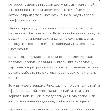
которое позволяет игрокам доступаться играм онлайн.
Это означает, что вы можете играть в любые игры,
которые предлагает Pinco казино, не выходя из своей
комфортной зоны.
Один из преимуществ использования зеркала Pinco
казино – это безопасность. Вы можете быть уверены, что
ваша личная информация и деньги будут защищены,
потому что зеркало является официальным зеркалом
Pinco казино.
Кроме того, зеркало Pinco казино позволяет игрокам
получать доступ к различным играм, включая слоты,
карточные игры, рулетку и другие. Это означает, что вы
можете выбрать игру, которая вам нравится, и начать
играть.
Если вы ищете зеркало Pinco казино, то вам нужно найти
официальный сайт Pinco казино и найти ссылку на
зеркало. Вам не нужно создавать учетную запись или
вводить какие-либо данные, чтобы начать играть.
Зеркало Pinco казино – это отличный способ играть в