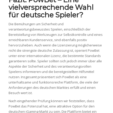
vielversprechende Wahl
für deutsche Spieler?
Die Bemühungen um Sicherheit und
verantwortungsbewusstes Spielen, einschließlich der
Bereitstellung von Werkzeugen zur Selbstkontrolle und eines
erreichbaren Kundenservice, sind ebenfalls positiv
hervorzuheben. Auch wenn die Lizenzierung möglicherweise
nicht die strengste deutsche Zulassung ist, operiert PowBet
unter einer internationalen Lizenz, die bestimmte Standards
garantieren sollte. Spieler sollten sich jedoch immer über alle
Aspekte der Sicherheit und des verantwortungsvollen
Spielens informieren und die bereitgestellten Hilfsmittel
nutzen. Insgesamt präsentiert sich PowBet als eine
unterhaltsame und funktionsreiche Plattform, die viele der
Anforderungen des deutschen Marktes erfüllt und einen
Besuch wert ist.
Nach eingehender Prüfung können wir feststellen, dass
PowBet das Potenzial hat, eine attraktive Option für den
deutschen iGaming-Markt zu sein. Die Plattform bietet ein