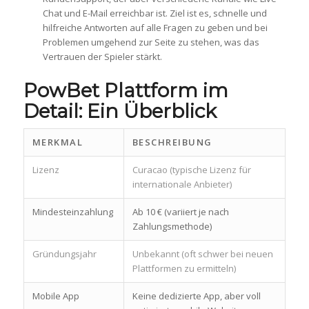
Chat und E-Mail erreichbar ist. Ziel ist es, schnelle und
hilfreiche Antworten auf alle Fragen zu geben und bei
Problemen umgehend zur Seite zu stehen, was das
Vertrauen der Spieler stärkt.
PowBet Plattform im
Detail: Ein Überblick
MERKMAL
BESCHREIBUNG
Lizenz
Curacao (typische Lizenz für
internationale Anbieter)
Mindesteinzahlung
Ab 10 € (variiert je nach
Zahlungsmethode)
Gründungsjahr
Unbekannt (oft schwer bei neuen
Plattformen zu ermitteln)
Mobile App
Keine dedizierte App, aber voll