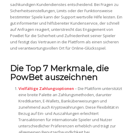
sachkundigen Kundendienstes entscheidend. Bei Fragen zu
Sicherheitseinstellungen, Limits oder der Funktionsweise
bestimmter Spiele kann der Support wertvolle Hilfe leisten. Ein
gut informierter und hilfsbereiter Kundenservice, der schnell
auf Anfragen reagiert, unterstreicht das Engagement von
PowBet für die Sicherheit und Zufriedenheit seiner Spieler
und festigt das Vertrauen in die Plattform als einen sicheren
und verantwortungsvollen Ort für Online-Glücksspiel.
Die Top 7 Merkmale, die
PowBet auszeichnen
Vielfältige Zahlungsoptionen
– Die Plattform unterstützt
eine breite Palette an Zahlungsmethoden, darunter
Kreditkarten, E-Wallets, Banküberweisungen und
zunehmend auch Kryptowährungen. Diese Flexibilität in
Bezug auf Ein- und Auszahlungen erleichtert
Transaktionen für internationale Spieler und Nutzer
unterschiedlicher Präferenzen erheblich und trägt zur
allgemeinen Benutzerfreundlichkeit bei.