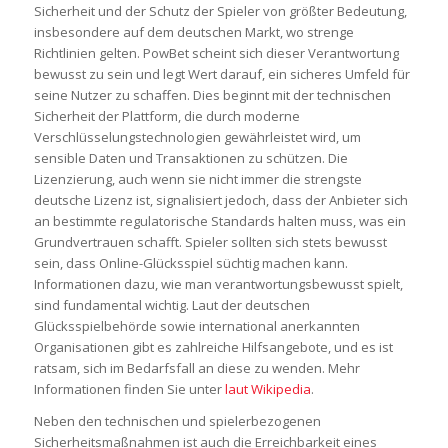
Sicherheit und der Schutz der Spieler von größter Bedeutung,
insbesondere auf dem deutschen Markt, wo strenge
Richtlinien gelten. PowBet scheint sich dieser Verantwortung
bewusst zu sein und legt Wert darauf, ein sicheres Umfeld für
seine Nutzer zu schaffen. Dies beginnt mit der technischen
Sicherheit der Plattform, die durch moderne
Verschlüsselungstechnologien gewährleistet wird, um
sensible Daten und Transaktionen zu schützen. Die
Lizenzierung, auch wenn sie nicht immer die strengste
deutsche Lizenz ist, signalisiert jedoch, dass der Anbieter sich
an bestimmte regulatorische Standards halten muss, was ein
Grundvertrauen schafft. Spieler sollten sich stets bewusst
sein, dass Online-Glücksspiel süchtig machen kann.
Informationen dazu, wie man verantwortungsbewusst spielt,
sind fundamental wichtig. Laut der deutschen
Glücksspielbehörde sowie international anerkannten
Organisationen gibt es zahlreiche Hilfsangebote, und es ist
ratsam, sich im Bedarfsfall an diese zu wenden. Mehr
Informationen finden Sie unter
laut Wikipedia
.
Neben den technischen und spielerbezogenen
Sicherheitsmaßnahmen ist auch die Erreichbarkeit eines