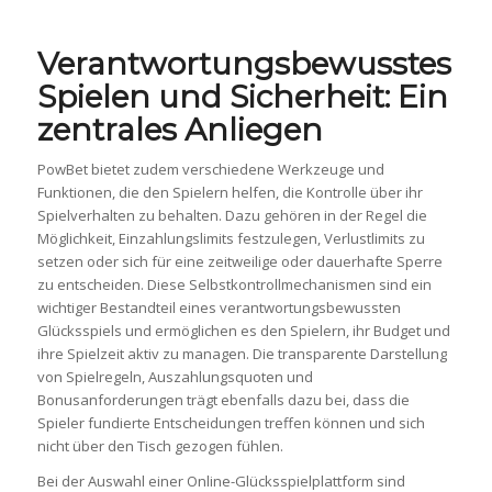
Verantwortungsbewusstes
Spielen und Sicherheit: Ein
zentrales Anliegen
PowBet bietet zudem verschiedene Werkzeuge und
Funktionen, die den Spielern helfen, die Kontrolle über ihr
Spielverhalten zu behalten. Dazu gehören in der Regel die
Möglichkeit, Einzahlungslimits festzulegen, Verlustlimits zu
setzen oder sich für eine zeitweilige oder dauerhafte Sperre
zu entscheiden. Diese Selbstkontrollmechanismen sind ein
wichtiger Bestandteil eines verantwortungsbewussten
Glücksspiels und ermöglichen es den Spielern, ihr Budget und
ihre Spielzeit aktiv zu managen. Die transparente Darstellung
von Spielregeln, Auszahlungsquoten und
Bonusanforderungen trägt ebenfalls dazu bei, dass die
Spieler fundierte Entscheidungen treffen können und sich
nicht über den Tisch gezogen fühlen.
Bei der Auswahl einer Online-Glücksspielplattform sind