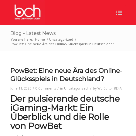
Blog - Latest News
You are here:
Home
/
Uncategorized
/
PowBet: Eine neue Ära des Online-Glücksspiels in Deutschland?
PowBet: Eine neue Ära des Online-
Glücksspiels in Deutschland?
/
/
/
June 11, 2026
0 Comments
in
Uncategorized
by
Wp Editor 8E4A
Der pulsierende deutsche
iGaming-Markt: Ein
Überblick und die Rolle
von PowBet