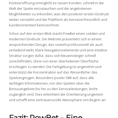
Kontoeröffnung ermöglicht es neuen Kunden, schnell in die
Welt der Spiele einzutauchen und die angebotenen
Möglichkeiten zu erkunden, was den positiven ersten Eindruck
weiter verstärkt und die Plattform als benutzerfreundlich und
kundenorientiert kennzeichnet.
Schon auf den ersten Blick macht PowBet einen soliden und
modernen Eindruck. Die Website präsentiert sich in einem
ansprechenden Design, das sowohl professionell als auch
einladend wirkt. Klare Navigationselemente und eine intuitive
Struktur sorgen dafür, dass sich Neueinsteiger schnell
zurechtfinden, ohne von einer überladenen Oberfläche
erschlagen zu werden. Die Farbgebung ist angenehm und
unterstützt die Konzentration auf das Wesentliche: das
Spielvergnügen. Besonders positiv fällt auf, dass alle
wichtigen Informationen, von den Spielen über die
Bonusangebote bis hin zu den Serviceleistungen, leicht
zugänglich sind. Dies erleichtert die Orientierung ungemein
und schafft eine vertrauensvolle Atmosphäre von Beginn an.
Fazit: PowBet – Eine