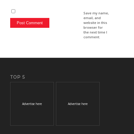
Save my name,
email, and
website in this
browser for
the next time I
comment.
TOP 5
Advertise here
Advertise here