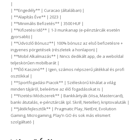
|
| **Engedély** | Curacao (általában) |
| **Alapítás Éve** | 2023 |
| **Minimális Befizetés** | 3500 HUF |
| **Kifizetési Idő** | 1-3 munkanap (e-pénztárcák esetén
gyorsabb) |
| **Üdvözlő Bónusz**| 100% bónusz az első befizetésre +
ingyenes pörgetések (részletek a honlapon) |
| **Mobil Alkalmazás** | Nincs dedikált app, de a weboldal
teljeskörűen mobilbarát |
| **Élő Kaszinó** | Igen, számos népszerű játékkal és profi
osztókkal |
| **Sportfogadási Piacok** | Széleskörű kínálat a világ
minden tájáról, beleértve az élő fogadásokat is |
| **Fizetési Módszerek** | Bankkártyák (Visa, Mastercard),
banki átutalás, e-pénztárcák (pl. Skrill, Neteller), kriptovaluták |
| **Játékfejlesztők** | Pragmatic Play, NetEnt, Evolution
Gaming, Microgaming, Play’n GO és sok más elismert
szolgáltató |