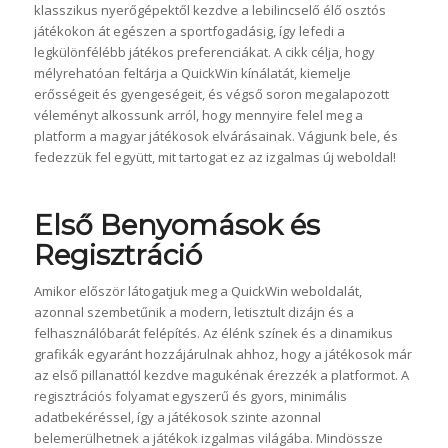
klasszikus nyerőgépektől kezdve a lebilincselő élő osztós
játékokon át egészen a sportfogadásig, így lefedi a
legkülönfélébb játékos preferenciákat. A cikk célja, hogy
mélyrehatóan feltárja a QuickWin kínálatát, kiemelje
erősségeit és gyengeségeit, és végső soron megalapozott
véleményt alkossunk arról, hogy mennyire felel meg a
platform a magyar játékosok elvárásainak. Vágjunk bele, és
fedezzük fel együtt, mit tartogat ez az izgalmas új weboldal!
Első Benyomások és
Regisztráció
Amikor először látogatjuk meg a QuickWin weboldalát,
azonnal szembetűnik a modern, letisztult dizájn és a
felhasználóbarát felépítés. Az élénk színek és a dinamikus
grafikák egyaránt hozzájárulnak ahhoz, hogy a játékosok már
az első pillanattól kezdve magukénak érezzék a platformot. A
regisztrációs folyamat egyszerű és gyors, minimális
adatbekéréssel, így a játékosok szinte azonnal
belemerülhetnek a játékok izgalmas világába. Mindössze