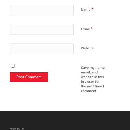
*
Name
*
Email
Website
Save my name,
email, and
website in this
browser for
the next time I
comment.
TOP 5