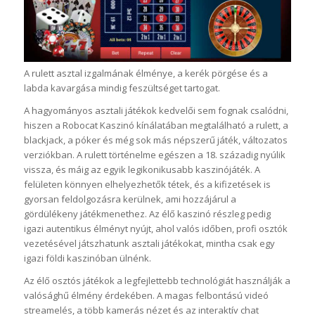
A rulett asztal izgalmának élménye, a kerék pörgése és a
labda kavargása mindig feszültséget tartogat.
A hagyományos asztali játékok kedvelői sem fognak csalódni,
hiszen a Robocat Kaszinó kínálatában megtalálható a rulett, a
blackjack, a póker és még sok más népszerű játék, változatos
verziókban. A rulett történelme egészen a 18. századig nyúlik
vissza, és máig az egyik legikonikusabb kaszinójáték. A
felületen könnyen elhelyezhetők tétek, és a kifizetések is
gyorsan feldolgozásra kerülnek, ami hozzájárul a
gördülékeny játékmenethez. Az élő kaszinó részleg pedig
igazi autentikus élményt nyújt, ahol valós időben, profi osztók
vezetésével játszhatunk asztali játékokat, mintha csak egy
igazi földi kaszinóban ülnénk.
Az élő osztós játékok a legfejlettebb technológiát használják a
valósághű élmény érdekében. A magas felbontású videó
streamelés, a több kamerás nézet és az interaktív chat