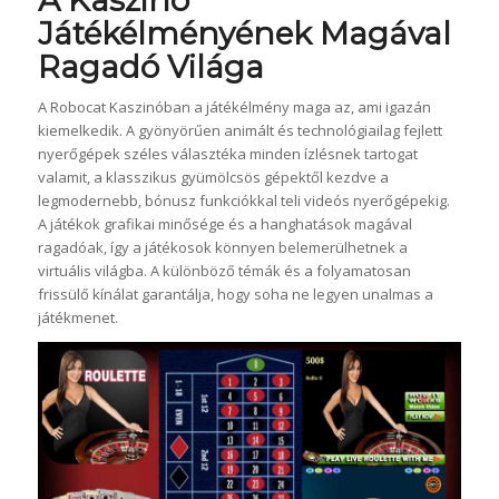
A Kaszinó
Játékélményének Magával
Ragadó Világa
A Robocat Kaszinóban a játékélmény maga az, ami igazán
kiemelkedik. A gyönyörűen animált és technológiailag fejlett
nyerőgépek széles választéka minden ízlésnek tartogat
valamit, a klasszikus gyümölcsös gépektől kezdve a
legmodernebb, bónusz funkciókkal teli videós nyerőgépekig.
A játékok grafikai minősége és a hanghatások magával
ragadóak, így a játékosok könnyen belemerülhetnek a
virtuális világba. A különböző témák és a folyamatosan
frissülő kínálat garantálja, hogy soha ne legyen unalmas a
játékmenet.