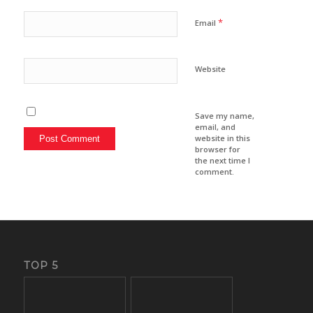
*
Email
Website
Save my name,
email, and
website in this
browser for
the next time I
comment.
TOP 5