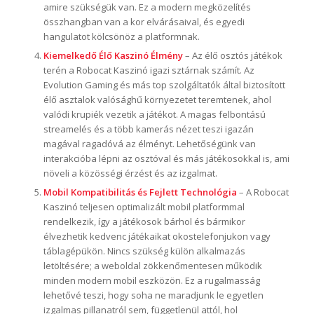
amire szükségük van. Ez a modern megközelítés
összhangban van a kor elvárásaival, és egyedi
hangulatot kölcsönöz a platformnak.
Kiemelkedő Élő Kaszinó Élmény
– Az élő osztós játékok
terén a Robocat Kaszinó igazi sztárnak számít. Az
Evolution Gaming és más top szolgáltatók által biztosított
élő asztalok valósághű környezetet teremtenek, ahol
valódi krupiék vezetik a játékot. A magas felbontású
streamelés és a több kamerás nézet teszi igazán
magával ragadóvá az élményt. Lehetőségünk van
interakcióba lépni az osztóval és más játékosokkal is, ami
növeli a közösségi érzést és az izgalmat.
Mobil Kompatibilitás és Fejlett Technológia
– A Robocat
Kaszinó teljesen optimalizált mobil platformmal
rendelkezik, így a játékosok bárhol és bármikor
élvezhetik kedvenc játékaikat okostelefonjukon vagy
táblagépükön. Nincs szükség külön alkalmazás
letöltésére; a weboldal zökkenőmentesen működik
minden modern mobil eszközön. Ez a rugalmasság
lehetővé teszi, hogy soha ne maradjunk le egyetlen
izgalmas pillanatról sem, függetlenül attól, hol