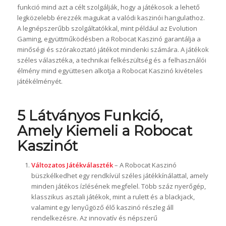
funkció mind azt a célt szolgálják, hogy a játékosok a lehető
legközelebb érezzék magukat a valódi kaszinói hangulathoz.
A legnépszerűbb szolgáltatókkal, mint például az Evolution
Gaming, együttműködésben a Robocat Kaszinó garantálja a
minőségi és szórakoztató játékot mindenki számára. A játékok
széles választéka, a technikai felkészültség és a felhasználói
élmény mind együttesen alkotja a Robocat Kaszinó kivételes
játékélményét.
5 Látványos Funkció,
Amely Kiemeli a Robocat
Kaszinót
Változatos Játékválaszték
– A Robocat Kaszinó
büszkélkedhet egy rendkívül széles játékkínálattal, amely
minden játékos ízlésének megfelel. Több száz nyerőgép,
klasszikus asztali játékok, mint a rulett és a blackjack,
valamint egy lenyűgöző élő kaszinó részleg áll
rendelkezésre. Az innovatív és népszerű