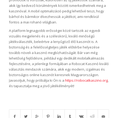
promóciók is vonzóak, különösen az új játékosok számára,
akik így kedvező körülmények között ismerkedhetnek meg a
kaszinóval. A mobil optimalizáció pedig lehetővé teszi, hogy
bárhol és bármikor élvezhessük a játékot, ami rendkívül
fontos a mai rohanó világban.
A platform legnagyobb erősségei közé tartozik az egyedi
vizuális megjelenés és a széleskörű, kiváló minőségű
játékválaszték, beleértve a lenyűgöző élő kaszinót is. A
biztonság és a felelősségteljes játék előtérbe helyezése
tovább növeli a kaszinó megbízhatóságát. Bár van még
lehetőség fejlődésre, például egy dedikált mobilalkalmazás
fejlesztésére, a jelenlegi formájában a Robocat Kaszinó kiváló
választás mindazok számára, akik egy modern, izgalmas és
biztonságos online kaszinót keresnek Magyarországon.
Javasoljuk, hogy próbálja ki Ön is a
https://robocatkaszino.org
,
és tapasztalja meg a jövő játékélményét!
Share this entry