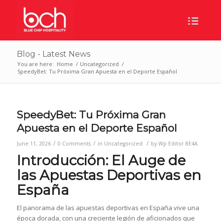
Blog - Latest News
You are here:
Home
/
Uncategorized
/
SpeedyBet: Tu Próxima Gran Apuesta en el Deporte Español
SpeedyBet: Tu Próxima Gran
Apuesta en el Deporte Español
/
/
/
June 11, 2026
0 Comments
in
Uncategorized
by
Wp Editor 8E4A
Introducción: El Auge de
las Apuestas Deportivas en
España
El panorama de las apuestas deportivas en España vive una
época dorada, con una creciente legión de aficionados que