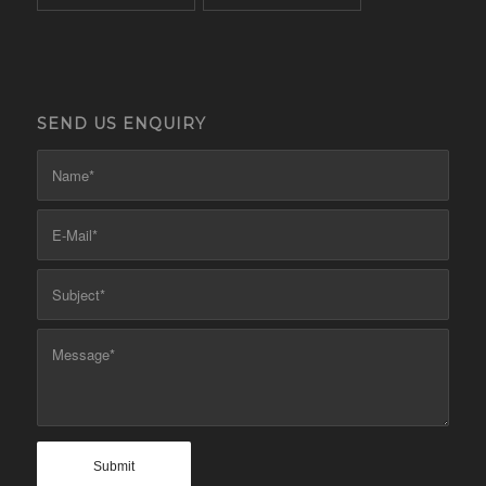
SEND US ENQUIRY