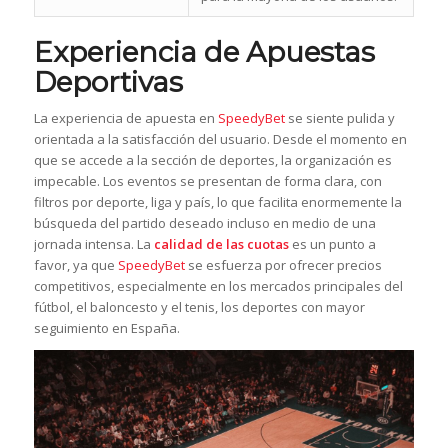
Experiencia de Apuestas
Deportivas
La experiencia de apuesta en
SpeedyBet
se siente pulida y
orientada a la satisfacción del usuario. Desde el momento en
que se accede a la sección de deportes, la organización es
impecable. Los eventos se presentan de forma clara, con
filtros por deporte, liga y país, lo que facilita enormemente la
búsqueda del partido deseado incluso en medio de una
jornada intensa. La
calidad de las cuotas
es un punto a
favor, ya que
SpeedyBet
se esfuerza por ofrecer precios
competitivos, especialmente en los mercados principales del
fútbol, el baloncesto y el tenis, los deportes con mayor
seguimiento en España.