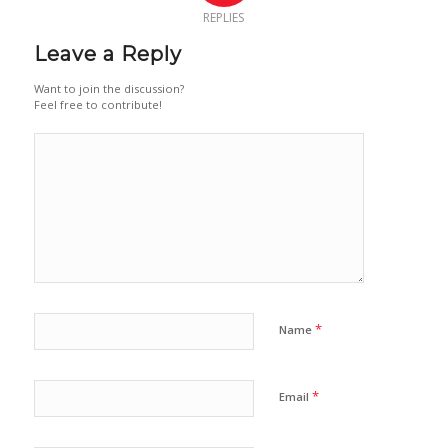
REPLIES
Leave a Reply
Want to join the discussion?
Feel free to contribute!
*
Name
*
Email