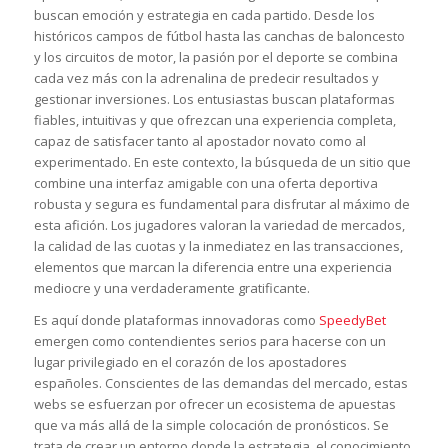
buscan emoción y estrategia en cada partido. Desde los
históricos campos de fútbol hasta las canchas de baloncesto
y los circuitos de motor, la pasión por el deporte se combina
cada vez más con la adrenalina de predecir resultados y
gestionar inversiones. Los entusiastas buscan plataformas
fiables, intuitivas y que ofrezcan una experiencia completa,
capaz de satisfacer tanto al apostador novato como al
experimentado. En este contexto, la búsqueda de un sitio que
combine una interfaz amigable con una oferta deportiva
robusta y segura es fundamental para disfrutar al máximo de
esta afición. Los jugadores valoran la variedad de mercados,
la calidad de las cuotas y la inmediatez en las transacciones,
elementos que marcan la diferencia entre una experiencia
mediocre y una verdaderamente gratificante.
Es aquí donde plataformas innovadoras como
SpeedyBet
emergen como contendientes serios para hacerse con un
lugar privilegiado en el corazón de los apostadores
españoles. Conscientes de las demandas del mercado, estas
webs se esfuerzan por ofrecer un ecosistema de apuestas
que va más allá de la simple colocación de pronósticos. Se
trata de crear un entorno donde la estrategia, el conocimiento