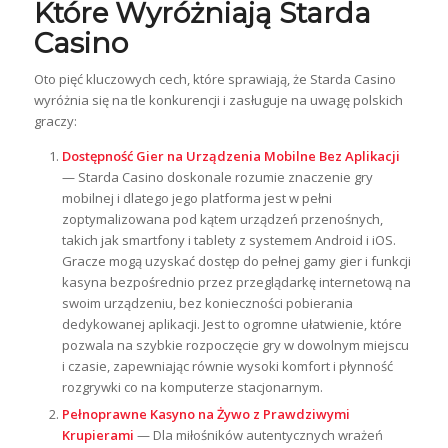
Które Wyróżniają Starda
Casino
Oto pięć kluczowych cech, które sprawiają, że Starda Casino
wyróżnia się na tle konkurencji i zasługuje na uwagę polskich
graczy:
Dostępność Gier na Urządzenia Mobilne Bez Aplikacji
— Starda Casino doskonale rozumie znaczenie gry
mobilnej i dlatego jego platforma jest w pełni
zoptymalizowana pod kątem urządzeń przenośnych,
takich jak smartfony i tablety z systemem Android i iOS.
Gracze mogą uzyskać dostęp do pełnej gamy gier i funkcji
kasyna bezpośrednio przez przeglądarkę internetową na
swoim urządzeniu, bez konieczności pobierania
dedykowanej aplikacji. Jest to ogromne ułatwienie, które
pozwala na szybkie rozpoczęcie gry w dowolnym miejscu
i czasie, zapewniając równie wysoki komfort i płynność
rozgrywki co na komputerze stacjonarnym.
Pełnoprawne Kasyno na Żywo z Prawdziwymi
Krupierami
— Dla miłośników autentycznych wrażeń