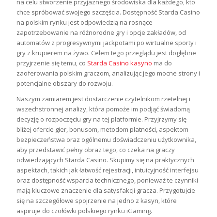
na celu stworzenie przyjaznego środowiska dla każdego, kto
chce spróbować swojego szczęścia. Dostępność Starda Casino
na polskim rynku jest odpowiedzią na rosnące
zapotrzebowanie na różnorodne gry i opcje zakładów, od
automatów z progresywnymi jackpotami po wirtualne sporty i
gry z krupierem na żywo. Celem tego przeglądu jest dogłębne
przyjrzenie się temu, co
Starda Casino kasyno
ma do
zaoferowania polskim graczom, analizując jego mocne strony i
potencjalne obszary do rozwoju.
Naszym zamiarem jest dostarczenie czytelnikom rzetelnej i
wszechstronnej analizy, która pomoże im podjąć świadomą
decyzję o rozpoczęciu gry na tej platformie. Przyjrzymy się
bliżej ofercie gier, bonusom, metodom płatności, aspektom
bezpieczeństwa oraz ogólnemu doświadczeniu użytkownika,
aby przedstawić pełny obraz tego, co czeka na graczy
odwiedzających Starda Casino. Skupimy się na praktycznych
aspektach, takich jak łatwość rejestracji, intuicyjność interfejsu
oraz dostępność wsparcia technicznego, ponieważ te czynniki
mają kluczowe znaczenie dla satysfakcji gracza. Przygotujcie
się na szczegółowe spojrzenie na jedno z kasyn, które
aspiruje do czołówki polskiego rynku iGaming.