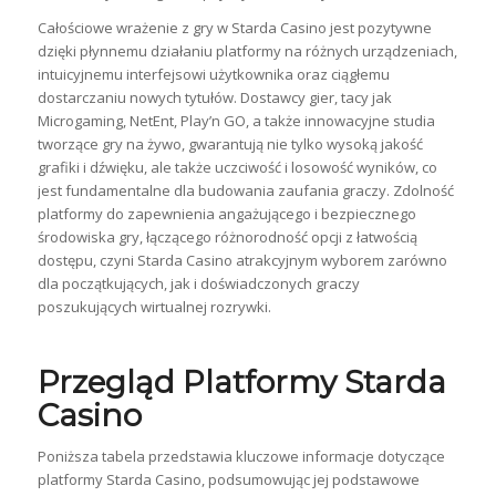
Całościowe wrażenie z gry w Starda Casino jest pozytywne
dzięki płynnemu działaniu platformy na różnych urządzeniach,
intuicyjnemu interfejsowi użytkownika oraz ciągłemu
dostarczaniu nowych tytułów. Dostawcy gier, tacy jak
Microgaming, NetEnt, Play’n GO, a także innowacyjne studia
tworzące gry na żywo, gwarantują nie tylko wysoką jakość
grafiki i dźwięku, ale także uczciwość i losowość wyników, co
jest fundamentalne dla budowania zaufania graczy. Zdolność
platformy do zapewnienia angażującego i bezpiecznego
środowiska gry, łączącego różnorodność opcji z łatwością
dostępu, czyni Starda Casino atrakcyjnym wyborem zarówno
dla początkujących, jak i doświadczonych graczy
poszukujących wirtualnej rozrywki.
Przegląd Platformy Starda
Casino
Poniższa tabela przedstawia kluczowe informacje dotyczące
platformy Starda Casino, podsumowując jej podstawowe