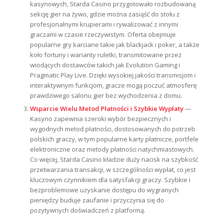
kasynowych, Starda Casino przygotowało rozbudowaną
sekcję gier na żywo, gdzie można zasiąść do stołu z
profesjonalnymi krupierami i rywalizować z innymi
graczami w czasie rzeczywistym. Oferta obejmuje
popularne gry karciane takie jak blackjack i poker, a także
koło fortuny i warianty ruletki, transmitowane przez
wiodących dostawców takich jak Evolution Gaming i
Pragmatic Play Live. Dzięki wysokiej jakości transmisjom i
interaktywnym funkcjom, gracze mogą poczuć atmosferę
prawdziwego salonu gier bez wychodzenia z domu.
Wsparcie Wielu Metod Płatności i Szybkie Wypłaty
—
Kasyno zapewnia szeroki wybór bezpiecznych i
wygodnych metod płatności, dostosowanych do potrzeb
polskich graczy, w tym popularne karty płatnicze, portfele
elektroniczne oraz metody płatności natychmiastowych.
Co więcej, Starda Casino kładzie duży nacisk na szybkość
przetwarzania transakcji, w szczególności wypłat, co jest
kluczowym czynnikiem dla satysfakcji graczy. Szybkie i
bezproblemowe uzyskanie dostępu do wygranych
pieniędzy buduje zaufanie i przyczynia się do
pozytywnych doświadczeń z platformą.