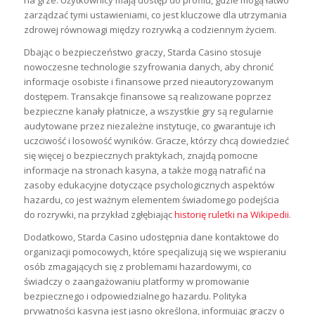
zarządzać tymi ustawieniami, co jest kluczowe dla utrzymania
zdrowej równowagi między rozrywką a codziennym życiem.
Dbając o bezpieczeństwo graczy, Starda Casino stosuje
nowoczesne technologie szyfrowania danych, aby chronić
informacje osobiste i finansowe przed nieautoryzowanym
dostępem. Transakcje finansowe są realizowane poprzez
bezpieczne kanały płatnicze, a wszystkie gry są regularnie
audytowane przez niezależne instytucje, co gwarantuje ich
uczciwość i losowość wyników. Gracze, którzy chcą dowiedzieć
się więcej o bezpiecznych praktykach, znajdą pomocne
informacje na stronach kasyna, a także mogą natrafić na
zasoby edukacyjne dotyczące psychologicznych aspektów
hazardu, co jest ważnym elementem świadomego podejścia
do rozrywki, na przykład zgłębiając
historię ruletki na Wikipedii
.
Dodatkowo, Starda Casino udostępnia dane kontaktowe do
organizacji pomocowych, które specjalizują się we wspieraniu
osób zmagających się z problemami hazardowymi, co
świadczy o zaangażowaniu platformy w promowanie
bezpiecznego i odpowiedzialnego hazardu. Polityka
prywatności kasyna jest jasno określona, informując graczy o