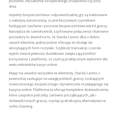
poziomie, niezależnie od wybranego urządzenia czy pory
dnia.
Aspekty bezpieczeństwa i odpowiedzialnej gry są traktowane
z należytą starannością, co jest kluczowym czynnikiem
budującym zaufanie i poczucie bezpieczeństwa wśród graczy.
Narzędzia do samokontroli, szyfrowane połączenia i klarowne
procedury to dowód na to, że Starda Casino dba o dobro
swoich klientów, jednocześnie oferując im dostęp do
ekscytujących form rozrywki. Szybkość transakcji i szeroki
wybór metod płatności dodatkowo zwiększają komfort
korzystania z platformy, co czyni ją praktycznym wyborem dla
wielu miłośników kasyn online.
Mając na uwadze wszystkie te elementy, Starda Casino z
pewnością zasługuje na uwagę polskich graczy szukających
nowoczesnego, bezpiecznego i dynamicznie rozwijającego się
kasyna online. Platforma ta oferuje kompletne doświadczenie,
które zaspokoi potrzeby zarówno początkujących, jak i
doświadczonych graczy, czyniąc ją atrakcyjną alternatywą na
rynku iGaming.