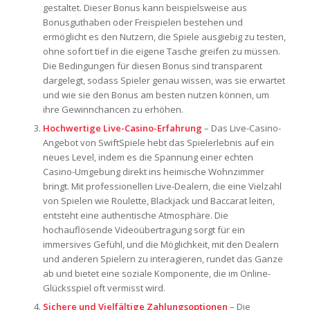
gestaltet. Dieser Bonus kann beispielsweise aus
Bonusguthaben oder Freispielen bestehen und
ermöglicht es den Nutzern, die Spiele ausgiebig zu testen,
ohne sofort tief in die eigene Tasche greifen zu müssen.
Die Bedingungen für diesen Bonus sind transparent
dargelegt, sodass Spieler genau wissen, was sie erwartet
und wie sie den Bonus am besten nutzen können, um
ihre Gewinnchancen zu erhöhen.
Hochwertige Live-Casino-Erfahrung
– Das Live-Casino-
Angebot von SwiftSpiele hebt das Spielerlebnis auf ein
neues Level, indem es die Spannung einer echten
Casino-Umgebung direkt ins heimische Wohnzimmer
bringt. Mit professionellen Live-Dealern, die eine Vielzahl
von Spielen wie Roulette, Blackjack und Baccarat leiten,
entsteht eine authentische Atmosphäre. Die
hochauflösende Videoübertragung sorgt für ein
immersives Gefühl, und die Möglichkeit, mit den Dealern
und anderen Spielern zu interagieren, rundet das Ganze
ab und bietet eine soziale Komponente, die im Online-
Glücksspiel oft vermisst wird.
Sichere und Vielfältige Zahlungsoptionen
– Die