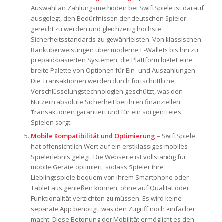
Auswahl an Zahlungsmethoden bei SwiftSpiele ist darauf
ausgelegt, den Bedürfnissen der deutschen Spieler
gerecht zu werden und gleichzeitig höchste
Sicherheitsstandards zu gewährleisten. Von klassischen
Banküberweisungen über moderne E-Wallets bis hin zu
prepaid-basierten Systemen, die Plattform bietet eine
breite Palette von Optionen für Ein- und Auszahlungen.
Die Transaktionen werden durch fortschrittliche
Verschlüsselungstechnologien geschützt, was den
Nutzern absolute Sicherheit bei ihren finanziellen
Transaktionen garantiert und für ein sorgenfreies
Spielen sorgt.
Mobile Kompatibilität und Optimierung
– SwiftSpiele
hat offensichtlich Wert auf ein erstklassiges mobiles
Spielerlebnis gelegt. Die Webseite ist vollständig für
mobile Geräte optimiert, sodass Spieler ihre
Lieblingsspiele bequem von ihrem Smartphone oder
Tablet aus genießen können, ohne auf Qualität oder
Funktionalität verzichten zu müssen. Es wird keine
separate App benötigt, was den Zugriff noch einfacher
macht. Diese Betonung der Mobilität ermöglicht es den