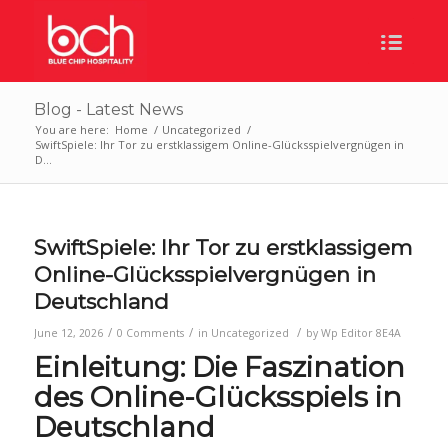
Blog - Latest News
You are here:
Home
/
Uncategorized
/
SwiftSpiele: Ihr Tor zu erstklassigem Online-Glücksspielvergnügen in
D...
SwiftSpiele: Ihr Tor zu erstklassigem
Online-Glücksspielvergnügen in
Deutschland
/
/
/
June 12, 2026
0 Comments
in
Uncategorized
by
Wp Editor 8E4A
Einleitung: Die Faszination
des Online-Glücksspiels in
Deutschland