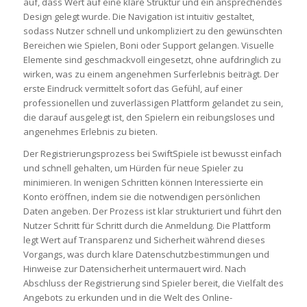
auf, dass Wert auf eine klare Struktur und ein ansprechendes
Design gelegt wurde. Die Navigation ist intuitiv gestaltet,
sodass Nutzer schnell und unkompliziert zu den gewünschten
Bereichen wie Spielen, Boni oder Support gelangen. Visuelle
Elemente sind geschmackvoll eingesetzt, ohne aufdringlich zu
wirken, was zu einem angenehmen Surferlebnis beiträgt. Der
erste Eindruck vermittelt sofort das Gefühl, auf einer
professionellen und zuverlässigen Plattform gelandet zu sein,
die darauf ausgelegt ist, den Spielern ein reibungsloses und
angenehmes Erlebnis zu bieten.
Der Registrierungsprozess bei SwiftSpiele ist bewusst einfach
und schnell gehalten, um Hürden für neue Spieler zu
minimieren. In wenigen Schritten können Interessierte ein
Konto eröffnen, indem sie die notwendigen persönlichen
Daten angeben. Der Prozess ist klar strukturiert und führt den
Nutzer Schritt für Schritt durch die Anmeldung. Die Plattform
legt Wert auf Transparenz und Sicherheit während dieses
Vorgangs, was durch klare Datenschutzbestimmungen und
Hinweise zur Datensicherheit untermauert wird. Nach
Abschluss der Registrierung sind Spieler bereit, die Vielfalt des
Angebots zu erkunden und in die Welt des Online-