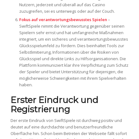
Nutzern, jederzeit und überall auf das Casino
zuzugreifen, sei es unterwegs oder auf der Couch.
Fokus auf verantwortungsbewusstes Spielen
–
SwiftSpiele nimmt die Verantwortung gegenüber seinen
Spielern sehr ernst und hat umfangreiche Maßnahmen
integriert, um ein sicheres und verantwortungsbewusstes
Glücksspielumfeld zu fördern. Dies beinhaltet Tools zur
Selbstlimitierung, Informationen über die Risiken von
Glücksspiel und direkte Links zu Hilfsorganisationen. Die
Plattform kommuniziert klar ihre Verpflichtung zum Schutz
der Spieler und bietet Unterstützung für diejenigen, die
möglicherweise Schwierigkeiten mit ihrem Spielverhalten
haben.
Erster Eindruck und
Registrierung
Der erste Eindruck von SwiftSpiele ist durchweg positiv und
deutet auf eine durchdachte und benutzerfreundliche
Oberfläche hin. Schon beim Betreten der Webseite fällt sofort