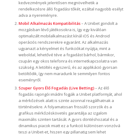
kedvezmények jelentősen megnövelhetik a
rendelkezésre álló fogadási tőkét, ezáltal nagyobb esélyt
adva a nyereményre.
Mobil Alkalmazás Kompatibilitás
– A Unibet gondolt a
mozgásban lévő játékosokra is, így egy kiválóan
optimalizált mobilalkalmazást kínál iOS és Android
operációs rendszerekre egyaránt. Az alkalmazás
ugyanazt a kényelmet és funkciókat nyújtja, mint a
weboldal, lehetővé téve a fogadást bárhol, bármikor,
csupán egy okos telefonra és internetkapcsolatra van
szükség. A letöltés egyszerű, és az applikáció gyorsan
betöltődik, így nem maradunk le semmilyen fontos
eseményről.
Szuper Gyors Élő Fogadás (Live Betting)
– Az élő
fogadás rajongói imádni fogják a Unibet platformját, ahol
a mérkőzések alatt is szinte azonnal reagálhatnak a
történésekre. A folyamatosan frissülő szorzók és a
grafikus mérkőzéskövetés garantálja az izgalom
maximális szinten tartását. A gyors döntéshozatal és a
dinamikus piacok miatt ez a funkció különösen vonzóvá
teszi a Unibet-et, hiszen egy pillanatig sem lehet