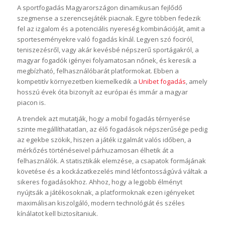
A sportfogadás Magyarországon dinamikusan fejlődő
szegmense a szerencsejáték piacnak. Egyre többen fedezik
fel az izgalom és a potenciális nyereség kombinációját, amit a
sporteseményekre való fogadás kínál. Legyen szó fociról,
teniszezésről, vagy akár kevésbé népszerű sportágakról, a
magyar fogadók igényei folyamatosan nőnek, és keresik a
megbízható, felhasználóbarát platformokat. Ebben a
kompetitív környezetben kiemelkedik a
Unibet fogadás
, amely
hosszú évek óta bizonyít az európai és immár a magyar
piacon is.
A trendek azt mutatják, hogy a mobil fogadás térnyerése
szinte megállíthatatlan, az élő fogadások népszerűsége pedig
az egekbe szökik, hiszen a játék izgalmát valós időben, a
mérkőzés történéseivel párhuzamosan élhetik át a
felhasználók. A statisztikák elemzése, a csapatok formájának
követése és a kockázatkezelés mind létfontosságúvá váltak a
sikeres fogadásokhoz. Ahhoz, hogy a legjobb élményt
nyújtsák a játékosoknak, a platformoknak ezen igényeket
maximálisan kiszolgáló, modern technológiát és széles
kínálatot kell biztosítaniuk.