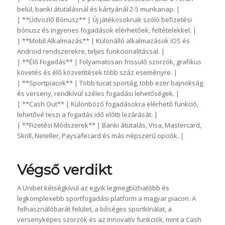
belül, banki átutalásnál és kártyánál 2-5 munkanap. |
| **Üdvözlő Bónusz** | Új játékosoknak szóló befizetési
bónusz és ingyenes fogadások elérhetőek, feltételekkel. |
| **Mobil Alkalmazás** | Különálló alkalmazások iOS és
Android rendszerekre, teljes funkcionalitással. |
| **Élő Fogadás** | Folyamatosan frissülő szorzók, grafikus
követés és élő közvetítések több száz eseményre. |
| **Sportpiacok** | Több tucat sportág, több ezer bajnokság
és verseny, rendkívül széles fogadási lehetőségek. |
| **Cash Out** | Különböző fogadásokra elérhető funkció,
lehetővé teszi a fogadás idő előtti lezárását. |
| **Fizetési Módszerek** | Banki átutalás, Visa, Mastercard,
Skrill, Neteller, Paysafecard és más népszerű opciók. |
Végső verdikt
A Unibet kétségkívül az egyik legmegbízhatóbb és
legkomplexebb sportfogadási platform a magyar piacon. A
felhasználóbarát felület, a bőséges sportkínálat, a
versenyképes szorzók és az innovatív funkciók, mint a Cash