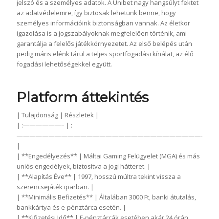
jelszó és a személyes adatok. A Unibet nagy hangsúlyt fektet
az adatvédelemre, így biztosak lehetünk benne, hogy
személyes információink biztonságban vannak. Az életkor
igazolása is a jogszabályoknak megfelelően történik, ami
garantálja a felelős játékkörnyezetet. Az első belépés után
pedig máris elénk tárul a teljes sportfogadási kínálat, az élő
fogadási lehetőségekkel együtt.
Platform áttekintés
| Tulajdonság | Részletek |
| :——————– | :
———————————————————————————————
|
| **Engedélyezés** | Máltai Gaming Felügyelet (MGA) és más
uniós engedélyek, biztosítva a jogi hátteret. |
| **Alapítás Éve** | 1997, hosszú múltra tekint vissza a
szerencsejáték iparban. |
| **Minimális Befizetés** | Általában 3000 Ft, banki átutalás,
bankkártya és e-pénztárca esetén. |
| **Kifizetési Idő** | E-pénztárcák esetében akár 24 órán