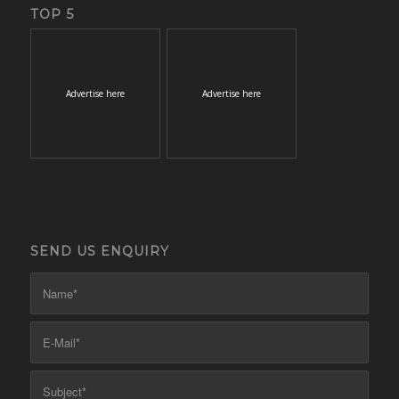
TOP 5
Advertise here
Advertise here
SEND US ENQUIRY