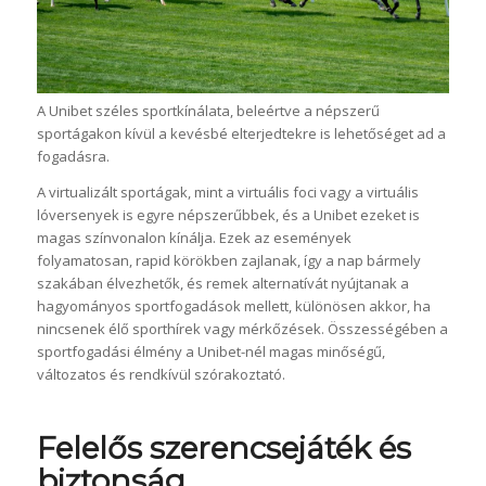
A Unibet széles sportkínálata, beleértve a népszerű
sportágakon kívül a kevésbé elterjedtekre is lehetőséget ad a
fogadásra.
A virtualizált sportágak, mint a virtuális foci vagy a virtuális
lóversenyek is egyre népszerűbbek, és a Unibet ezeket is
magas színvonalon kínálja. Ezek az események
folyamatosan, rapid körökben zajlanak, így a nap bármely
szakában élvezhetők, és remek alternatívát nyújtanak a
hagyományos sportfogadások mellett, különösen akkor, ha
nincsenek élő sporthírek vagy mérkőzések. Összességében a
sportfogadási élmény a Unibet-nél magas minőségű,
változatos és rendkívül szórakoztató.
Felelős szerencsejáték és
biztonság