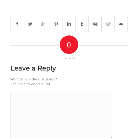
Share this entry
0
REPLIES
Leave a Reply
Want to join the discussion?
Feel free to contribute!