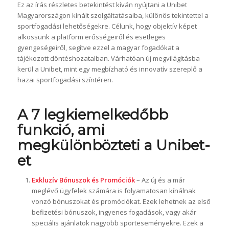
Ez az írás részletes betekintést kíván nyújtani a Unibet
Magyarországon kínált szolgáltatásaiba, különös tekintettel a
sportfogadási lehetőségekre. Célunk, hogy objektív képet
alkossunk a platform erősségeiről és esetleges
gyengeségeiről, segítve ezzel a magyar fogadókat a
tájékozott döntéshozatalban. Várhatóan új megvilágításba
kerül a Unibet, mint egy megbízható és innovatív szereplő a
hazai sportfogadási színtéren.
A 7 legkiemelkedőbb
funkció, ami
megkülönbözteti a Unibet-
et
Exkluzív Bónuszok és Promóciók
– Az új és a már
meglévő ügyfelek számára is folyamatosan kínálnak
vonzó bónuszokat és promóciókat. Ezek lehetnek az első
befizetési bónuszok, ingyenes fogadások, vagy akár
speciális ajánlatok nagyobb sporteseményekre. Ezek a