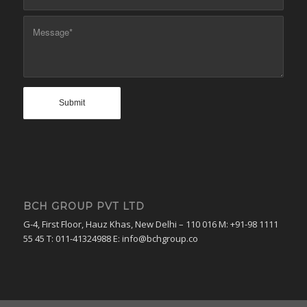
BCH GROUP PVT LTD
G-4, First Floor, Hauz Khas, New Delhi – 110 016 M: +91-98 1111
55 45 T: 011-41324988 E: info@bchgroup.co