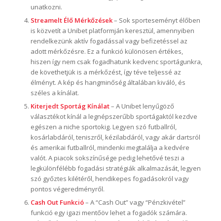
unatkozni.
Streamelt Élő Mérkőzések
– Sok sporteseményt élőben
is közvetít a Unibet platformján keresztül, amennyiben
rendelkezünk aktív fogadással vagy befizetéssel az
adott mérkőzésre. Ez a funkció különösen értékes,
hiszen így nem csak fogadhatunk kedvenc sportágunkra,
de követhetjük is a mérkőzést, így téve teljessé az
élményt. A kép és hangminőség általában kiváló, és
széles a kínálat.
Kiterjedt Sportág Kínálat
– A Unibet lenyűgöző
választékot kínál a legnépszerűbb sportágaktól kezdve
egészen a niche sportokig. Legyen szó futballról,
kosárlabdáról, teniszről, kézilabdáról, vagy akár dartsról
és amerikai futballról, mindenki megtalálja a kedvére
valót. A piacok sokszínűsége pedig lehetővé teszi a
legkülönfélébb fogadási stratégiák alkalmazását, legyen
szó győztes kilétéről, hendikepes fogadásokról vagy
pontos végeredményről.
Cash Out Funkció
– A “Cash Out” vagy “Pénzkivétel”
funkció egy igazi mentőöv lehet a fogadók számára.