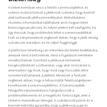
A Unibet komolyan veszi a felelős szerencsejátékot, és
számos eszközt biztosít a játékosok számára, hogy kontroll
alatt tarthassák játékszenvedélyüket. Weboldalukon
részletes információkat találhatunk arról, hogyan lehet
biztonságosan játszani, és milyen jelekre kell odafigyelni, ha
úgy érezzük, hogy problémánk lehet a szerencsejátékkal.
Ezek az iránymutatások segítenek abban, hogy a játék mindig
szórakozás maradjon, és ne váljon függőséggé.
A platformon lehetőség van önkorlátozási limitek beállítására,
amelyek mind a befizetések, mind a fogadások mértékére
vonatkozhatnak. Ezenfelül a játékosok kérhetnek
böngészőblokkoló szoftvereket, vagy akár ön kizárást is,
amennyiben úgy érzik, hogy rövid vagy hosszabb időre
szünetet kell tartaniuk a játéktól. Mindezek a funkciók
segítenek abban, hogy a felhasználók felelősségteljesen
közelítsenek a szerencsejátékhoz. A Szerencsejáték
Felügyelet iránymutatásai is hangsúlyozzák a
problémafelismerés és a megelőzés fontosságát, amit a
Unibet is maximálisan támogat. A szabályozott piacok és a
licencelt működés garantálja, hogy a játékosok jogai és