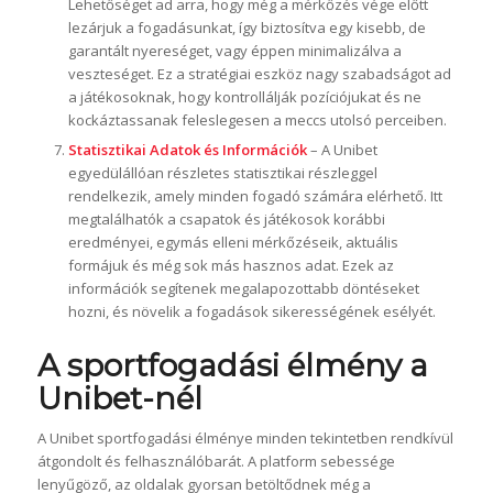
Lehetőséget ad arra, hogy még a mérkőzés vége előtt
lezárjuk a fogadásunkat, így biztosítva egy kisebb, de
garantált nyereséget, vagy éppen minimalizálva a
veszteséget. Ez a stratégiai eszköz nagy szabadságot ad
a játékosoknak, hogy kontrollálják pozíciójukat és ne
kockáztassanak feleslegesen a meccs utolsó perceiben.
Statisztikai Adatok és Információk
– A Unibet
egyedülállóan részletes statisztikai részleggel
rendelkezik, amely minden fogadó számára elérhető. Itt
megtalálhatók a csapatok és játékosok korábbi
eredményei, egymás elleni mérkőzéseik, aktuális
formájuk és még sok más hasznos adat. Ezek az
információk segítenek megalapozottabb döntéseket
hozni, és növelik a fogadások sikerességének esélyét.
A sportfogadási élmény a
Unibet-nél
A Unibet sportfogadási élménye minden tekintetben rendkívül
átgondolt és felhasználóbarát. A platform sebessége
lenyűgöző, az oldalak gyorsan betöltődnek még a