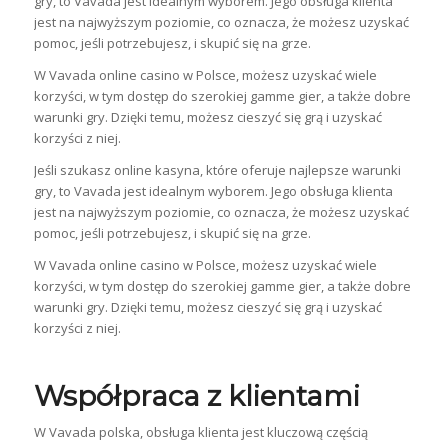
gry, to Vavada jest idealnym wyborem. Jego obsługa klienta
jest na najwyższym poziomie, co oznacza, że możesz uzyskać
pomoc, jeśli potrzebujesz, i skupić się na grze.
W Vavada online casino w Polsce, możesz uzyskać wiele
korzyści, w tym dostęp do szerokiej gamme gier, a także dobre
warunki gry. Dzięki temu, możesz cieszyć się grą i uzyskać
korzyści z niej.
Jeśli szukasz online kasyna, które oferuje najlepsze warunki
gry, to Vavada jest idealnym wyborem. Jego obsługa klienta
jest na najwyższym poziomie, co oznacza, że możesz uzyskać
pomoc, jeśli potrzebujesz, i skupić się na grze.
W Vavada online casino w Polsce, możesz uzyskać wiele
korzyści, w tym dostęp do szerokiej gamme gier, a także dobre
warunki gry. Dzięki temu, możesz cieszyć się grą i uzyskać
korzyści z niej.
Współpraca z klientami
W Vavada polska, obsługa klienta jest kluczową częścią