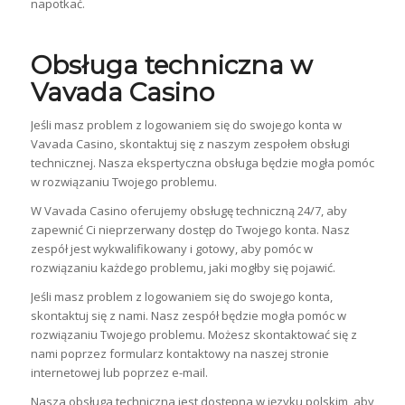
napotkać.
Obsługa techniczna w
Vavada Casino
Jeśli masz problem z logowaniem się do swojego konta w
Vavada Casino, skontaktuj się z naszym zespołem obsługi
technicznej. Nasza ekspertyczna obsługa będzie mogła pomóc
w rozwiązaniu Twojego problemu.
W Vavada Casino oferujemy obsługę techniczną 24/7, aby
zapewnić Ci nieprzerwany dostęp do Twojego konta. Nasz
zespół jest wykwalifikowany i gotowy, aby pomóc w
rozwiązaniu każdego problemu, jaki mogłby się pojawić.
Jeśli masz problem z logowaniem się do swojego konta,
skontaktuj się z nami. Nasz zespół będzie mogła pomóc w
rozwiązaniu Twojego problemu. Możesz skontaktować się z
nami poprzez formularz kontaktowy na naszej stronie
internetowej lub poprzez e-mail.
Nasza obsługa techniczna jest dostępna w języku polskim, aby