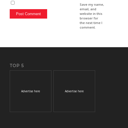
Save my name,
email, and
website in this
browser for
the next time I
comment.
TOP 5
Advertise here
Advertise here