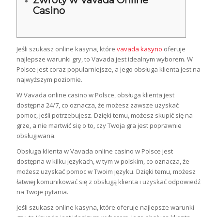
Zwroty w Vavada Online
Casino
Jeśli szukasz online kasyna, które
vavada kasyno
oferuje
najlepsze warunki gry, to Vavada jest idealnym wyborem. W
Polsce jest coraz popularniejsze, a jego obsługa klienta jest na
najwyższym poziomie.
W Vavada online casino w Polsce, obsługa klienta jest
dostępna 24/7, co oznacza, że możesz zawsze uzyskać
pomoc, jeśli potrzebujesz. Dzięki temu, możesz skupić się na
grze, a nie martwić się o to, czy Twoja gra jest poprawnie
obsługiwana.
Obsługa klienta w Vavada online casino w Polsce jest
dostępna w kilku językach, w tym w polskim, co oznacza, że
możesz uzyskać pomoc w Twoim języku. Dzięki temu, możesz
łatwiej komunikować się z obsługą klienta i uzyskać odpowiedź
na Twoje pytania.
Jeśli szukasz online kasyna, które oferuje najlepsze warunki