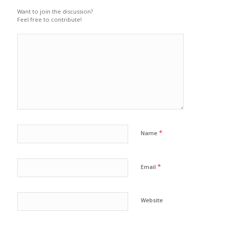
Want to join the discussion?
Feel free to contribute!
*
Name
*
Email
Website