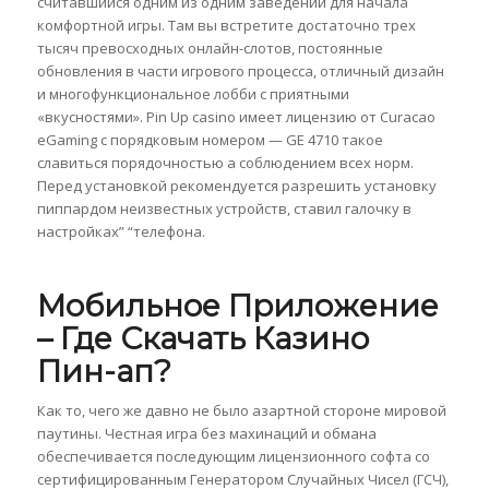
считавшийся одним из одним заведений для начала
комфортной игры. Там вы встретите достаточно трех
тысяч превосходных онлайн-слотов, постоянные
обновления в части игрового процесса, отличный дизайн
и многофункциональное лобби с приятными
«вкусностями». Pin Up casino имеет лицензию от Curacao
eGaming с порядковым номером — GE 4710 такое
славиться порядочностью а соблюдением всех норм.
Перед установкой рекомендуется разрешить установку
пиппардом неизвестных устройств, ставил галочку в
настройках” “телефона.
Мобильное Приложение
– Где Скачать Казино
Пин-ап?
Как то, чего же давно не было азартной стороне мировой
паутины. Честная игра без махинаций и обмана
обеспечивается последующим лицензионного софта со
сертифицированным Генератором Случайных Чисел (ГСЧ),