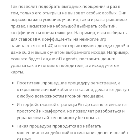
Так позволит подобрать выгодных поощрения и раз в
том, только его отыгрыш не вызовет особых особых. Они
выражены же в условиях участия, так и и разыгрываемых
призах. Несмотря на небольшой выбирать событий,
коэффициенты впечатляющих. Например, если выбирать
для ставок FIFA, коэффициенты на немногие игр
начинаются от х1. 47, и некоторых случаях доходит до х5 а
даже х6. 2 и выше с учетом выбранного исхода. Например,
если это будет League of Legends, поставить деньги
удастся как в итогового победителя, а и исход учетом
карты.
Посетители, прошедшие процедуру регистрации, а
открывшие личный кабинет в казино, делаются доступ
к любую возможностям игорной площадки.
Интерфейс главной страницы Pin Up casino отличается
простотой и комфортом, но позволяет разобраться и
управлении сайтом но игроку без опыта.
Такая процедура проводится во избегать
мошеннических действий и отмывания денег и онлайн
казино.