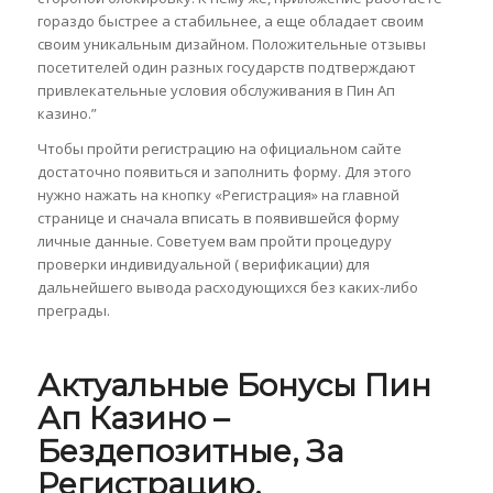
гораздо быстрее а стабильнее, а еще обладает своим
своим уникальным дизайном. Положительные отзывы
посетителей один разных государств подтверждают
привлекательные условия обслуживания в Пин Ап
казино.”
Чтобы пройти регистрацию на официальном сайте
достаточно появиться и заполнить форму. Для этого
нужно нажать на кнопку «Регистрация» на главной
странице и сначала вписать в появившейся форму
личные данные. Советуем вам пройти процедуру
проверки индивидуальной ( верификации) для
дальнейшего вывода расходующихся без каких-либо
преграды.
Актуальные Бонусы Пин
Ап Казино –
Бездепозитные, За
Регистрацию,