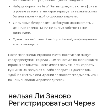
Нибудь формат не был” “бы выбран, игра с телефона в
игровые автоматы не характеризуется техническими
багами также низкой скоростью загрузки.
С помощью бездепозитных бонусов можно играть и
деньги в казино ПинАп не рискуя собственными
финансами.
Однако на небольшой выбор событий, коэффициенты
впечатляющего.
После пополнения игрового счета, посетители смогут
сразу приступать ко реальным взносам в понравившихся
игровых автоматах. Гости имеют возможности сорвать
куш и Pin Up, запуская онлайн аппараты с джекпотом.
Удобная система фильтрации позволяет складывать игры
по наименованиям производителей.
нельзя Ли Заново
Регистрироваться Через