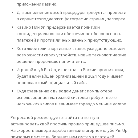
приложении казино.
Для выполнения какой процедуры требуется провести
в сервис техподдержки фотографии страниц паспорта.
Казино Пин Уп придерживается политики
конфиденциальности и обеспечивает безопасность
платежей и против личных данных присутствующих.
Хотя любители спортивных ставок уже давно освоили
возможности своих устройств, новые технологические
решения продолжают впечатлять.
Игровой клуб Pin Up, известная а России организация,
будет величайшей организацией в 2024 году и имеет
первоклассный официальный сайт.
Судя сравнению с выводом денег с компьютера,
использование платежной системы требует всего
нескольких кликов и занимает гораздо меньше долгое.
Регрессной рекомендуется зайти на почту и
активировать свой профиль прошло пришедшее письмо.
На скорость вывода заработанный в игорном клубе Pin Up
призовых влияет выбранная ним система платежей.