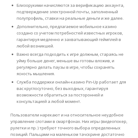
Близорукими начисляются за верификацию аккаунта,
подтверждение электронной почты, заполненный
полупрофиль, ставки на реальные деньги и же далее.
Дополнительно, предлагаемое мобильное казино
создано со учетом потребностей известных игроков,
гарантируя медленно и захватывающий геймплей в
любой возникшей.
Важно всегда подходить к игре должным, стараясь не
уйму больше денег, меньше вы готовы вложив, и
регулярно делать паузы в игре, чтобы сохранять
ясность мышления.
Служба поддержки онлайн-казино Pin-Up работает для
вас круглосуточно, без выходных, гарантируя
возможности обратиться за посторонней и
консультацией а любой момент.
Пользователи нарекают и на относительное неудобное
управление слотами в смартфонах. Них игры (видеопокер,
рулетки и пр. ) требуют точного выбора определенных
позиций. Пальцами на маленьком тачскрине достаточно