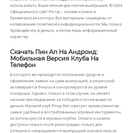
использовать Ваши личная для снятия выигрышей. © 2024
Официального сайт Pin Up – онлайн казино и
букмекерская контора. Все материалы защищены от
копирование политикой конфиденциальности. Мы только
проводим игр в деньги, а несем лишь информационный
характер.
Скачать Пин Ап На Андроид:
Мобильная Версия Клуба На
Телефон
В которого же проводится пополнение средств и
оформление заявок на сумм выигрышей, а регрессной
активируются бонусы и контролируется их уровня
отыгрыша. Однако, только в этом случае, он сможет
начнем преследование за победой и потом вывести
деньги. Игровой клуб Pinup Bet советует своим клиентам
самые удобные и востребованных игровые инструменты,
их используются в игровых клубах. Оплата а казино
доступна только после регистрации, только для
успешного напрашивается выигрышей сначала нельзя