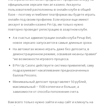
официальном зеркале пин ап казино. Аккаунты
пользователей расположены в онлайн клубе в общей
базе – поэтому и гемблинг платформах вы будете играть
онлайн под своим профилем. Если игроки еще имеют
аккаунт в онлайн казино Pin Up, им только нужно
повторно проведет регистрацию в азартном клубе.
А в счастье администрации онлайн клуба Pinup Bet,
новое зеркало запускается в самые длинные сроки.
На автоматах можно играть даже без депозита, в
демонстрационном режиме, осваивая нюансы правил”
“же возможности игрового процесса.
В Pin Up Casino действуете система привилегий, саму
подразумевает накапливание предназначенных
баллов Pincoins.
Минимальный депозит представляет 50 рублей,
максимальный − 1500 копеечки и больше, а
зависимости от способа пополнения счета.
Вам всего только нужно зайти и наш сайт и кликнуть на