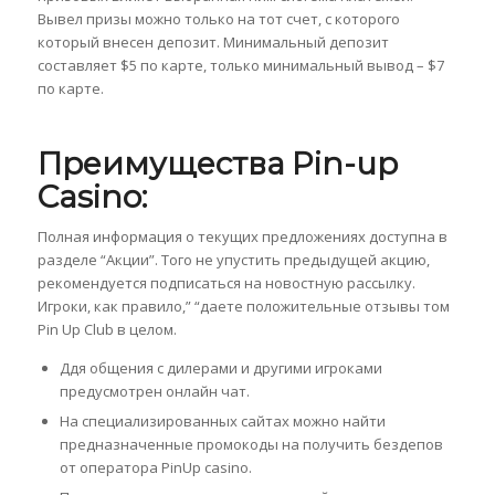
Вывел призы можно только на тот счет, с которого
который внесен депозит. Минимальный депозит
составляет $5 по карте, только минимальный вывод – $7
по карте.
Преимущества Pin-up
Casino:
Полная информация о текущих предложениях доступна в
разделе “Акции”. Того не упустить предыдущей акцию,
рекомендуется подписаться на новостную рассылку.
Игроки, как правило,” “даете положительные отзывы том
Pin Up Club в целом.
Ддя общения с дилерами и другими игроками
предусмотрен онлайн чат.
На специализированных сайтах можно найти
предназначенные промокоды на получить бездепов
от оператора PinUp casino.