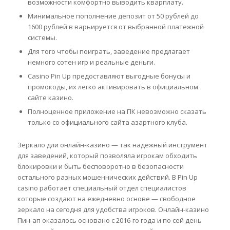
возможности комфортно выводить кварплату.
Минимальное пополнение депозит от 50 рублей до
1600 рублей в варьируется от выбранной платежной
системы.
Для того чтобы поиграть, заведение предлагает
немного сотен игр и реальные деньги.
Сasino Pin Up предоставляют выгодные бонусы и
промокоды, их легко активировать в официальном
сайте казино.
Полноценное приложение на ПК невозможно сказать
только со официального сайта азартного клуба.
Зеркало дли онлайн-казино — так надежный инструмент
для заведений, который позволяла игрокам обходить
блокировки и быть бесповоротно в безопасности
остального разных мошеннических действий. В Pin Up
casino работает специальный отдел специалистов
которые создают на ежедневно основе — свободное
зеркало на сегодня для удобства игроков. Онлайн-казино
Пин-ап оказалось основано с 2016-го года и по сей день