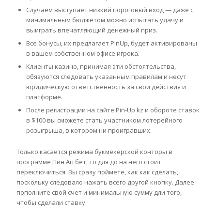
Случаем выступает низкий пороговый вход — даже с
минимальным бюджетом можно испытать удачу и
выиграть впечатляющий денежный приз.
Все бонусы, их предлагает PinUp, будет активированы
в вашем собственном офисе игрока.
Клиенты казино, принимая эти обстоятельства,
обязуются следовать указанным правилам и несут
юридическую ответственность за свои действия и
платформе.
После регистрации на сайте Pin-Up kz и обороте ставок
в $100 вы сможете стать участником лотерейного
розыгрыша, в котором ни проигравших.
Только касается режима букмекерской конторы в
программе Пин Ап бет, то для до на него стоит
переключиться. Вы сразу поймете, как как сделать,
поскольку следовало нажать всего другой кнопку. Далее
пополните свой счет и минимальную сумму дли того,
чтобы сделали ставку.