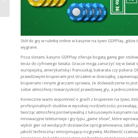
Szczegółowa...
Stół do gry w ruletkę online w kasynie na żywo GDFPlay, gdzie 
wygrane.
Poza slotami, kasyno GDFPlay oferuje bogatą gamę gier stoło
teraz do cyfrowego świata. Gracze mogą zanurzyć się w świat stra
europejską, amerykańską i francuską), bakarata czy pokera. D
prawdziwymi krupierami jest strzałem w dziesiątkę, zapewniają
krupierami i innymi graczami sprawia, że doświadczenie to jest j
sobie atmosferę i towarzyskość prawdziwej gry, a jednocześni
Koniecznie warto wspomnieć o grach z krupierem na żywo, kt
profesjonalnych studiów w wysokiej rozdzielczości, pozwalają
tworząc atmosferę porównywalną z luksusowymi kasynami nazie
innowacyjne teleturnieje i gry typu „game show”, które wprow
wybór gier od wiodących dostawców oprogramowania, takich ja
jakość techniczną i emocjonującą rozgrywkę. Możliwość czatow