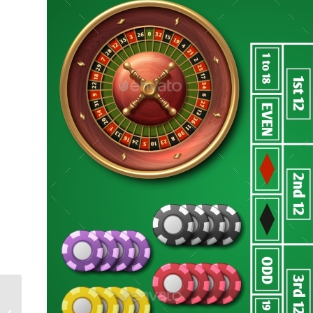
Beep Beep Casino: Nowa Galaktyka
Rozrywki Hazardowej w Polsce?