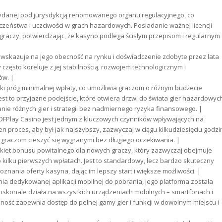
 wydanej pod jurysdykcją renomowanego organu regulacyjnego, co
ństwa i uczciwości w grach hazardowych. Posiadanie ważnej licencji
 graczy, potwierdzając, że kasyno podlega ścisłym przepisom i regularnym
 wskazuje na jego obecność na rynku i doświadczenie zdobyte przez lata
często koreluje z jej stabilnością, rozwojem technologicznym i
ów. |
ki próg minimalnej wpłaty, co umożliwia graczom o różnym budżecie
st to przyjazne podejście, które otwiera drzwi do świata gier hazardowyc
nie różnych gier i strategii bez nadmiernego ryzyka finansowego. |
GDFPlay Casino jest jednym z kluczowych czynników wpływających na
n proces, aby był jak najszybszy, zazwyczaj w ciągu kilkudziesięciu godzi
 graczom cieszyć się wygranymi bez długiego oczekiwania. |
akiet bonusu powitalnego dla nowych graczy, który zazwyczaj obejmuje
 kilku pierwszych wpłatach. Jest to standardowy, lecz bardzo skuteczny
ania oferty kasyna, dając im lepszy start i większe możliwości. |
ia dedykowanej aplikacji mobilnej do pobrania, jego platforma została
oskonale działa na wszystkich urządzeniach mobilnych – smartfonach i
ność zapewnia dostęp do pełnej gamy gier i funkcji w dowolnym miejscu i