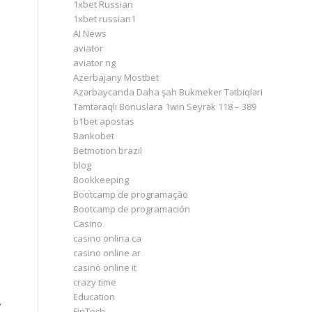
1xbet Russian
1xbet russian1
AI News
aviator
aviator ng
Azerbajany Mostbet
Azərbaycanda Daha şah Bukmeker Tətbiqləri
Təmtəraqlı Bonuslara 1win Seyrək 118 – 389
b1bet apostas
Bankobet
Betmotion brazil
blog
Bookkeeping
Bootcamp de programação
Bootcamp de programación
Casino
casino onlina ca
casino online ar
casinò online it
crazy time
Education
,
FinTech