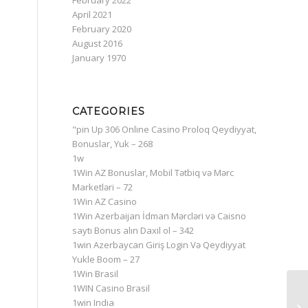
February 2022
April 2021
February 2020
August 2016
January 1970
CATEGORIES
"pin Up 306 Online Casino Proloq Qeydiyyat,
Bonuslar, Yuk – 268
1w
1Win AZ Bonuslar, Mobil Tətbiq və Mərc
Marketləri – 72
1Win AZ Casino
1Win Azerbaijan İdman Mərcləri və Caisno
saytı Bonus alın Daxil ol – 342
1win Azerbaycan Giriş Login Və Qeydiyyat
Yukle Boom – 27
1Win Brasil
1WIN Casino Brasil
Fi
1win India