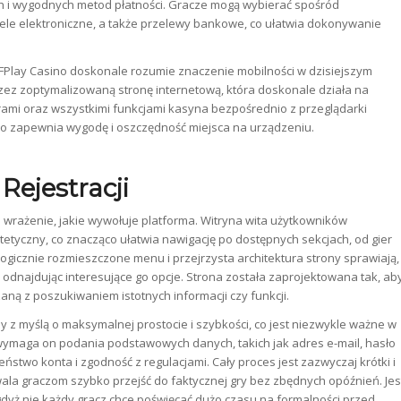
h i wygodnych metod płatności. Gracze mogą wybierać spośród
tfele elektroniczne, a także przelewy bankowe, co ułatwia dokonywanie
lay Casino doskonale rozumie znaczenie mobilności w dzisiejszym
rzez zoptymalizowaną stronę internetową, która doskonale działa na
grami oraz wszystkimi funkcjami kasyna bezpośrednio z przeglądarki
 co zapewnia wygodę i oszczędność miejsca na urządzeniu.
Rejestracji
 wrażenie, jakie wywołuje platforma. Witryna wita użytkowników
tetyczny, co znacząco ułatwia nawigację po dostępnych sekcjach, od gier
 logicznie rozmieszczone menu i przejrzysta architektura strony sprawiają,
odnajdując interesujące go opcje. Strona została zaprojektowana tak, ab
aną z poszukiwaniem istotnych informacji czy funkcji.
 z myślą o maksymalnej prostocie i szybkości, co jest niezwykle ważne w
wymaga on podania podstawowych danych, takich jak adres e-mail, hasło
eństwo konta i zgodność z regulacjami. Cały proces jest zazwyczaj krótki i
zwala graczom szybko przejść do faktycznej gry bez zbędnych opóźnień. Jes
dyż nie każdy gracz chce poświęcać dużo czasu na formalności przed