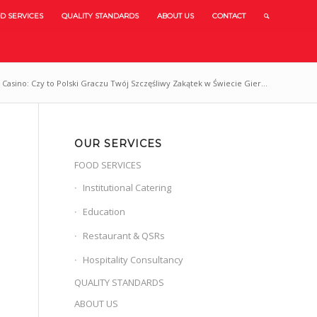
D SERVICES
QUALITY STANDARDS
ABOUT US
CONTACT
Casino: Czy to Polski Graczu Twój Szczęśliwy Zakątek w Świecie Gier...
OUR SERVICES
FOOD SERVICES
Institutional Catering
Education
Restaurant & QSRs
Hospitality Consultancy
QUALITY STANDARDS
ABOUT US