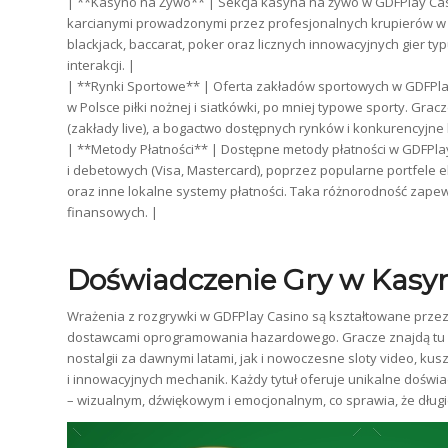
| **Kasyno na Żywo** | Sekcja kasyna na żywo w GDFPlay Casi
karcianymi prowadzonymi przez profesjonalnych krupierów w cz
blackjack, baccarat, poker oraz licznych innowacyjnych gier 
interakcji. |
| **Rynki Sportowe** | Oferta zakładów sportowych w GDFPla
w Polsce piłki nożnej i siatkówki, po mniej typowe sporty. G
(zakłady live), a bogactwo dostępnych rynków i konkurencyjne
| **Metody Płatności** | Dostępne metody płatności w GDFPlay
i debetowych (Visa, Mastercard), poprzez popularne portfele el
oraz inne lokalne systemy płatności. Taka różnorodność zap
finansowych. |
Doświadczenie Gry w Kasyn
Wrażenia z rozgrywki w GDFPlay Casino są kształtowane przez
dostawcami oprogramowania hazardowego. Gracze znajdą tu z
nostalgii za dawnymi latami, jak i nowoczesne sloty video, ku
i innowacyjnych mechanik. Każdy tytuł oferuje unikalne dośw
– wizualnym, dźwiękowym i emocjonalnym, co sprawia, że długie