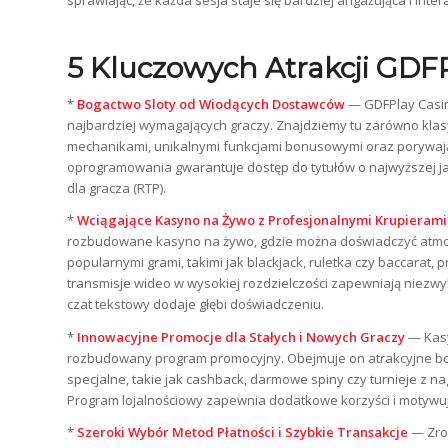
sprawiając, że każda sesja staje się bardziej angażująca i inte
5 Kluczowych Atrakcji GDF
*
Bogactwo Sloty od Wiodących Dostawców
— GDFPlay Casino
najbardziej wymagających graczy. Znajdziemy tu zarówno klas
mechanikami, unikalnymi funkcjami bonusowymi oraz porywają
oprogramowania gwarantuje dostęp do tytułów o najwyższej jak
dla gracza (RTP).
*
Wciągające Kasyno na Żywo z Profesjonalnymi Krupierami
rozbudowane kasyno na żywo, gdzie można doświadczyć atmos
popularnymi grami, takimi jak blackjack, ruletka czy baccarat,
transmisje wideo w wysokiej rozdzielczości zapewniają niezwykł
czat tekstowy dodaje głębi doświadczeniu.
*
Innowacyjne Promocje dla Stałych i Nowych Graczy
— Kasy
rozbudowany program promocyjny. Obejmuje on atrakcyjne bon
specjalne, takie jak cashback, darmowe spiny czy turnieje z na
Program lojalnościowy zapewnia dodatkowe korzyści i motywuje
*
Szeroki Wybór Metod Płatności i Szybkie Transakcje
— Zroz